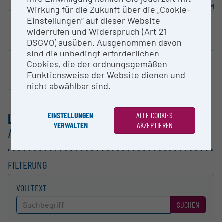
LEAD
KONSORTIUM
KONSORTIUM
Wirkung für die Zukunft über die „Cookie-
Einstellungen“ auf dieser Website
widerrufen und Widerspruch (Art 21
Technische Universität Graz (TU Graz)
Universität Graz
Technische Universität Wien (TU Wien)
DSGVO) ausüben. Ausgenommen davon
sind die unbedingt erforderlichen
Cookies, die der ordnungsgemäßen
Funktionsweise der Website dienen und
JKU - Johannes Kepler Universität Linz
nicht abwählbar sind.
LISTE DER FORSCHUNGS­INFRASTRUKTUREN
EINSTELLUNGEN
ALLE COOKIES
VERWALTEN
AKZEPTIEREN
/
ELT (ESO)
FILTERUNG
VOLLTEXT
SUCHEN