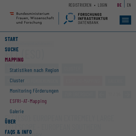
Zum
Zur
REGISTRIEREN
LOGIN
DE
EN
Seiteninhalt
Hauptnavigation
(
(
Accesskey
Accesskey
Toggl
navig
1)
2)
START
ESFRI-Forschungs­infrastrukturen
SUCHE
ELT (ESO)
MAPPING
STATISTIKEN NACH REGION
CLUSTER
Statistiken nach Region
Cluster
MONITORING FÖRDERUNGEN
ESFRI-AT-MAPPING
GALERIE
Monitoring Förderungen
ZUR ÜBERSICHT
»
17 / 24
»
ESFRI-AT-Mapping
Galerie
ELT (ESO): EUROPEAN EXTREMELY LARGE
ÜBER
TELESCOPE - EUROPEAN SOUTHERN
FAQS & INFO
OBSERVATORY