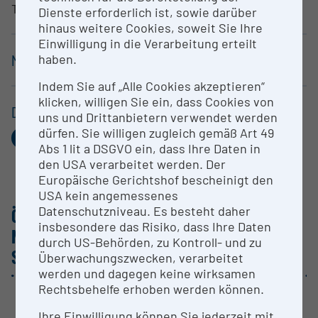
Technik
Dienste erforderlich ist, sowie darüber
hinaus weitere Cookies, soweit Sie Ihre
Einwilligung in die Verarbeitung erteilt
haben.
MEMBER
Indem Sie auf „Alle Cookies akzeptieren“
klicken, willigen Sie ein, dass Cookies von
DIESEN EINTRAG TEILEN
uns und Drittanbietern verwendet werden
dürfen. Sie willigen zugleich gemäß Art 49
Facebook
X.com
Pinterest
LinkedIn
E-
Abs 1 lit a DSGVO ein, dass Ihre Daten in
Mail
den USA verarbeitet werden. Der
Europäische Gerichtshof bescheinigt den
USA kein angemessenes
Datenschutzniveau. Es besteht daher
ÖSTER­REI­CHISCHE AKTIVI­TÄTEN UND
insbesondere das Risiko, dass Ihre Daten
NUTZUNG DER FORSCHUNGS­IN­FRA­
durch US-Behörden, zu Kontroll- und zu
STRUKTUR
Überwachungszwecken, verarbeitet
werden und dagegen keine wirksamen
Rechtsbehelfe erhoben werden können.
Universität Innsbruck
Universität Wien
Österreichische Akademie der Wissenschaften (ÖAW)
Ihre Einwilligung können Sie jederzeit mit