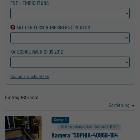
F&E - EINRICHTUNG
ART DER FORSCHUNGS­INFRASTRUKTUR
KATEGORIE NACH ÖFOS 2012
Suche zurücksetzen
Eintrag
1-2
von
2
Sortierung
Großgerät
ESFRI-Forschungs­infrastrukturen „ELT (ESO)“
Kamera "SOPHIA-4096B-154