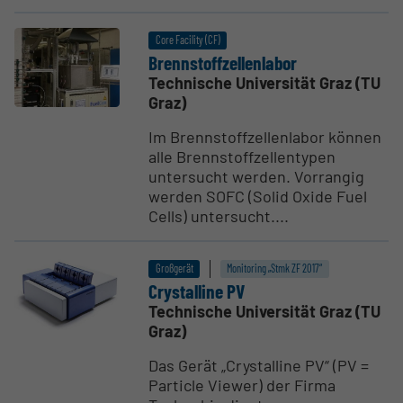
Core Facility (CF)
Brenn­stoff­zel­len­labor
Technische Universität Graz (TU
Graz)
Im Brennstoffzellenlabor können
alle Brennstoffzellentypen
untersucht werden. Vorrangig
werden SOFC (Solid Oxide Fuel
Cells) untersucht....
Großgerät
Monitoring „Stmk ZF 2017“
Crystalline PV
Technische Universität Graz (TU
Graz)
Das Gerät „Crystalline PV“ (PV =
Particle Viewer) der Firma