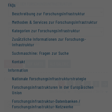
ART DER FORSCHUNGS­INFRASTRUKTUR
FAQs
Beschreibung zur Forschungs­infrastruktur
Methoden & Services zur Forschungs­infrastruktur
KATEGORIE NACH ÖFOS 2012
Kategorien zur Forschungs­infrastruktur
Zusätzliche Informationen zur Forschungs­
Suche zurücksetzen
infrastruktur
Suchmaschine: Fragen zur Suche
Kontakt
ALS LISTE
AUF KARTE
ALS GALERIE
Information
Nationale Forschungs­infrastruktur­strategie
Eintrag
1-10
von
66
[1 Filter aktiv]
«
1
2
3
4
5
»
Forschungs­infrastrukturen in der Europäischen
Sortierung
Ergebnisse / Seite
Union
Forschungs­infrastruktur-Datenbanken /
Sonstige Forschungsinfrastruktur
Forschungs­infrastruktur-Netzwerke
Monitoring „DigiFI Call“