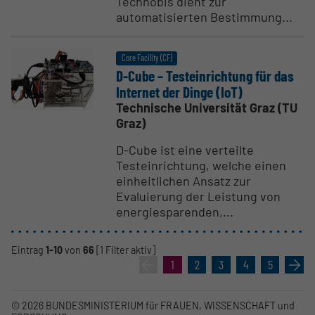
Technobis dient zur
automatisierten Bestimmung...
Core Facility (CF)
D-Cube – Testein­richtung für das
Internet der Dinge (IoT)
Technische Universität Graz (TU
Graz)
D-Cube ist eine verteilte
Testeinrichtung, welche einen
einheitlichen Ansatz zur
Evaluierung der Leistung von
energiesparenden,...
Eintrag
1-10
von
66
[1 Filter aktiv]
«
1
2
3
4
5
»
© 2026 BUNDESMINISTERIUM für FRAUEN, WISSENSCHAFT und