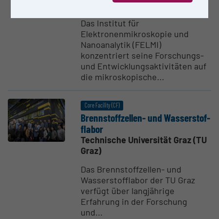
Graz)
Das Institut für
Elektronenmikroskopie und
Nanoanalytik (FELMI)
konzentriert seine Forschungs-
und Entwicklungsaktivitäten auf
die mikroskopische...
Core Facility (CF)
Brenn­stoff­zellen- und Wasser­stof­
flabor
Technische Universität Graz (TU
Graz)
Das Brennstoffzellen- und
Wasserstofflabor der TU Graz
verfügt über langjährige
Erfahrung in der Forschung
und...