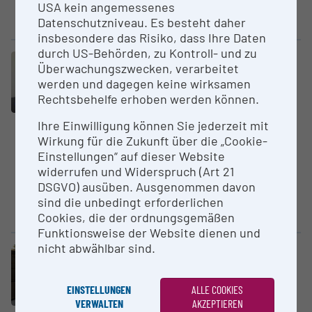
basieren Femtosekundenlasern
USA kein angemessenes
besteht, bei dem...
Datenschutzniveau. Es besteht daher
insbesondere das Risiko, dass Ihre Daten
durch US-Behörden, zu Kontroll- und zu
Großgerät
Überwachungszwecken, verarbeitet
ATOS III TRIPLE SCAN MESSSYSTEM
werden und dagegen keine wirksamen
M. SW ARGUS
Rechtsbehelfe erhoben werden können.
Technische Universität Graz (TU
Ihre Einwilligung können Sie jederzeit mit
Graz)
Wirkung für die Zukunft über die „Cookie-
Mit Hilfe des GOM ATOS III
Einstellungen“ auf dieser Website
Scanners können
widerrufen und Widerspruch (Art 21
dreidimensionale Geometrien
DSGVO) ausüben. Ausgenommen davon
hoch genau optisch vermessen
sind die unbedingt erforderlichen
werden....
Cookies, die der ordnungsgemäßen
Funktionsweise der Website dienen und
nicht abwählbar sind.
Core Facility (CF)
Austrian Centre for Electron
Micro­scopy and Nanoana­lysis
EINSTELLUNGEN
ALLE COOKIES
Technische Universität Graz (TU
VERWALTEN
AKZEPTIEREN