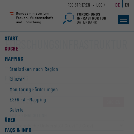
Zum
Zur
REGISTRIEREN
LOGIN
DE
EN
Seiteninhalt
Hauptnavigation
(
(
Accesskey
Accesskey
Toggl
navig
1)
2)
START
FORSCHUNGS­INFRASTRUKTUR
SUCHE
MAPPING
Statistiken nach Region
FILTERUNG
Cluster
Monitoring Förderungen
VOLLTEXT
ESFRI-AT-Mapping
SUCHEN
Galerie
F&E - EINRICHTUNG
ÜBER
FAQS & INFO