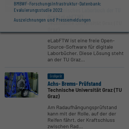
BMBWF-Forschungsinfrastruktur-Datenbank:
Monitoring „DigiSozTransform“
Elektro­ni­sches Laborbuch der TU
Evaluierungsstudie 2022
Graz (eLabFTW)
Auszeichnungen und Pressemeldungen
Technische Universität Graz (TU
Graz)
eLabFTW ist eine freie Open-
Source-Software für digitale
Laborbücher. Diese Lösung steht
an der TU Graz...
Großgerät
Achs- Brems- Prüfstand
Technische Universität Graz (TU
Graz)
Am Radaufhängungsprüfstand
kann mit der Rolle, auf der der
Reifen fährt, der Kraftschluss
zwischen Rad...