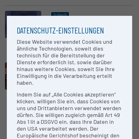
Großgerät
Anten­nen­mess­kammer
DATENSCHUTZ-EINSTELLUNGEN
Technische Universität Graz (TU
Graz)
Diese Website verwendet Cookies und
ähnliche Technologien, soweit dies
Antennenmesskammer
technisch für die Bereitstellung der
Dienste erforderlich ist, sowie darüber
Großgerät
hinaus weitere Cookies, soweit Sie Ihre
ASOPS Asynchr.Opt.SamplingSyst.
Einwilligung in die Verarbeitung erteilt
(Yb-Zwill.lasersys)
haben.
Technische Universität Graz (TU
Indem Sie auf „Alle Cookies akzeptieren“
Graz)
klicken, willigen Sie ein, dass Cookies von
Faserbasiertes Zwillings-
uns und Drittanbietern verwendet werden
Frequenzkammlasersystem:
dürfen. Sie willigen zugleich gemäß Art 49
ASOPS ist ein
Abs 1 lit a DSGVO ein, dass Ihre Daten in
Zwillingslasersystem, das aus
den USA verarbeitet werden. Der
zwei verstärkten Ytterbium-
Europäische Gerichtshof bescheinigt den