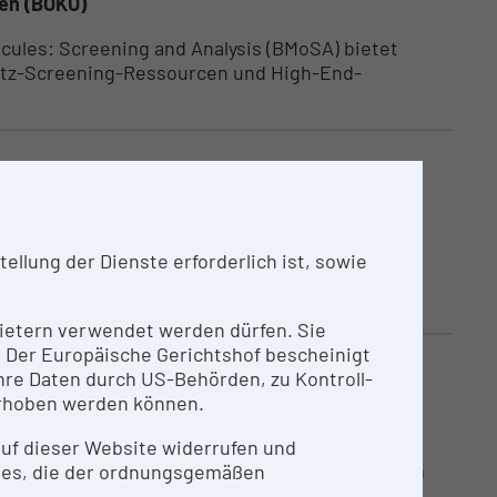
ien (BOKU)
lecules: Screening and Analysis (BMoSA) bietet
atz-Screening-Ressourcen und High-End-
 Pilot­anlage
ien (BOKU)
llung der Dienste erforderlich ist, sowie
GMP Grundsätzen errichtete, modulare
ufenweise Kultivierung von...
nbietern verwendet werden dürfen. Sie
n. Der Europäische Gerichtshof bescheinigt
re Daten durch US-Behörden, zu Kontroll-
rhoben werden können.
bruck
 auf dieser Website widerrufen und
y ist auf die bioinformatische Analyse von großen
ies, die der ordnungsgemäßen
...