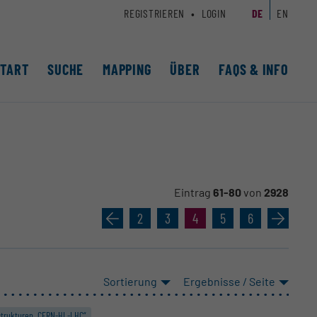
REGISTRIEREN
LOGIN
DE
EN
START
SUCHE
MAPPING
ÜBER
FAQS & INFO
Eintrag
61-80
von
2928
«
2
3
4
5
6
»
Sortierung
Ergebnisse / Seite
strukturen „CERN-HL-LHC“