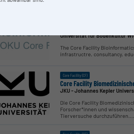
Core Facility (CF)
Cluster „HPC“
Core Facility Bioin­for­matics
Universität für Bodenkultur W
The Core Facility Bioinformatics
infrastructre, consultancy, edu
Core Facility (CF)
Core Facility Biome­di­zi­nisc
JKU - Johannes Kepler Univers
Die Core Facility Biomedizinis
Forscher*innen und wissenscha
Tierversuche durchzuführen...