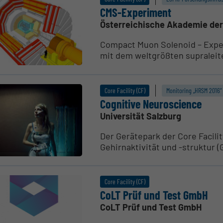
CMS-Experiment
Österreichische Akademie de
Compact Muon Solenoid – Exper
mit dem weltgrößten supraleit
Core Facility (CF)
Monitoring „HRSM 2016“
Cognitive Neuro­s­cience
Universität Salzburg
Der Gerätepark der Core Facili
Gehirnaktivität und -struktur (
Core Facility (CF)
CoLT Prüf und Test GmbH
CoLT Prüf und Test GmbH