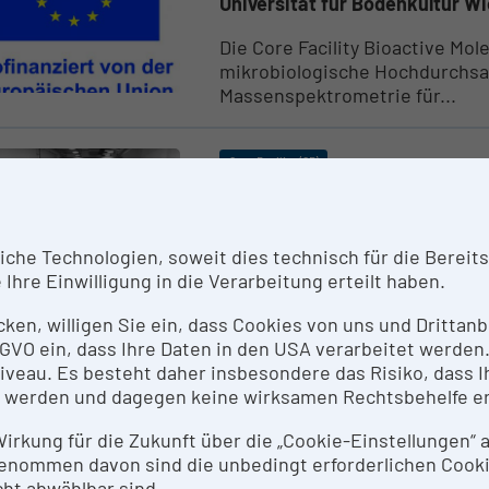
Universität für Bodenkultur W
Die Core Facility Bioactive Mo
mikrobiologische Hochdurchs
Massenspektrometrie für...
Core Facility (CF)
Core Facility Bioin­du­s­trielle
Universität für Bodenkultur W
he Technologien, soweit dies technisch für die Bereitste
Die Anlage umfasst eine nach 
Ihre Einwilligung in die Verarbeitung erteilt haben.
Fermentationsanlage für die st
icken, willigen Sie ein, dass Cookies von uns und Dritta
 DSGVO ein, dass Ihre Daten in den USA verarbeitet werde
Core Facility (CF)
eau. Es besteht daher insbesondere das Risiko, dass Ih
Core Facility Bioin­for­matics
 werden und dagegen keine wirksamen Rechtsbehelfe e
Medizinische Universität Inns
 Wirkung für die Zukunft über die „Cookie-Einstellungen“
Die Bioinformatics Core Facilit
enommen davon sind die unbedingt erforderlichen Cook
Datenmengen, wie z.B. Genome,
ht abwählbar sind.