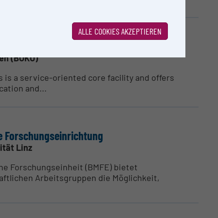
ALLE COOKIES AKZEPTIEREN
ien (BOKU)
 is a service-oriented core facility and offers
cation and...
he Forschung­s­ein­richtung
ität Linz
che Forschungseinheit (BMFE) bietet
ftlichen Arbeitsgruppen die Möglichkeit,
.