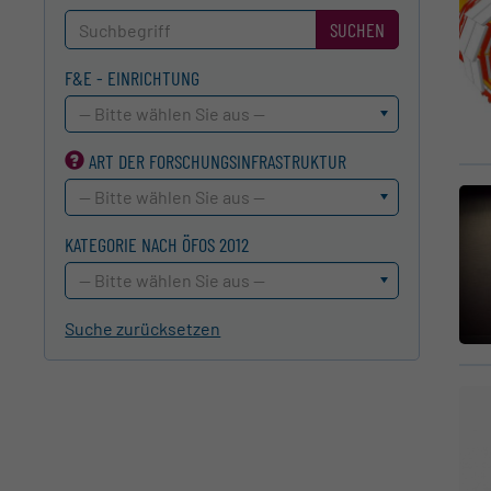
SUCHEN
F&E - EINRICHTUNG
-- Bitte wählen Sie aus --
ART DER FORSCHUNGS­INFRASTRUKTUR
-- Bitte wählen Sie aus --
KATEGORIE NACH ÖFOS 2012
-- Bitte wählen Sie aus --
Suche zurücksetzen