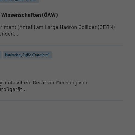
r Wissenschaften (ÖAW)
iment (Anteil) am Large Hadron Collider (CERN)
enden...
Monitoring „DigiSozTransform“
ty umfasst ein Gerät zur Messung von
Großgerät...