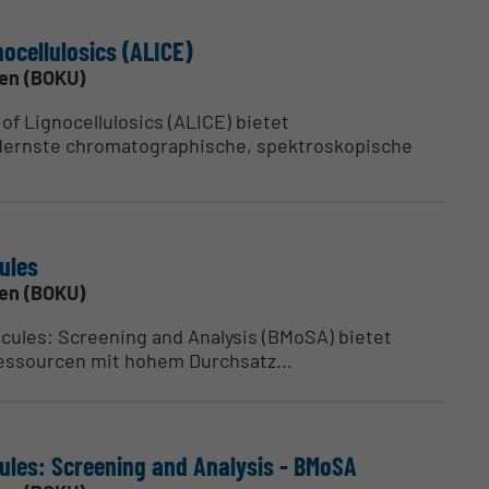
o­cel­lu­losics (ALICE)
ien (BOKU)
 of Lignocellulosics (ALICE) bietet
ernste chromatographische, spektroskopische
cules
ien (BOKU)
lecules: Screening and Analysis (BMoSA) bietet
essourcen mit hohem Durchsatz...
ecules: Screening and Analysis - BMoSA