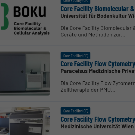
Core Facility (CF)
Core Facility Biomo­le­cular 
Universität für Bodenkultur W
Die Core Facility Biomolecular 
Geräte und Methoden zur...
Core Facility (CF)
Core Facility Flow Cytometr
Paracelsus Medizinische Priva
Die Core Facility Flow Zytometr
Zelltherapie der PMU...
Core Facility (CF)
Core Facility Flow Cytometr
Medizinische Universität Wien