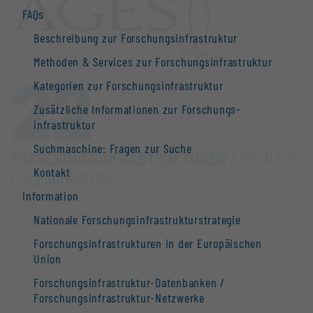
FAQs
Beschreibung zur Forschungs­infrastruktur
Methoden & Services zur Forschungs­infrastruktur
22
Kategorien zur Forschungs­infrastruktur
Zusätzliche Informationen zur Forschungs­
infrastruktur
Suchmaschine: Fragen zur Suche
FORSCHUNGS­INFRASTRUKTUREN
/ OPEN FOR
Kontakt
COLLABORATION
Information
Nationale Forschungs­infrastruktur­strategie
Forschungs­infrastrukturen in der Europäischen
Union
Forschungs­infrastruktur-Datenbanken /
Forschungs­infrastruktur-Netzwerke