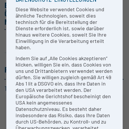
ESFRI-FORSCHUNGS­IN­FRA­STRUK­TUREN:
Diese Website verwendet Cookies und
ÖSTER­REI­CHISCHE BETEI­LIGUNG UND
ähnliche Technologien, soweit dies
NUTZUNG
technisch für die Bereitstellung der
Dienste erforderlich ist, sowie darüber
hinaus weitere Cookies, soweit Sie Ihre
Einwilligung in die Verarbeitung erteilt
eLTER RI
EMPHASIS
haben.
Indem Sie auf „Alle Cookies akzeptieren“
klicken, willigen Sie ein, dass Cookies von
FORSCHUNGSFELDER
/ ÖFOS-KATEGORIEN
uns und Drittanbietern verwendet werden
dürfen. Sie willigen zugleich gemäß Art 49
Abs 1 lit a DSGVO ein, dass Ihre Daten in
TOP KATEGORIEN /
3-STELLER
den USA verarbeitet werden. Der
Europäische Gerichtshof bescheinigt den
USA kein angemessenes
Datenschutzniveau. Es besteht daher
insbesondere das Risiko, dass Ihre Daten
durch US-Behörden, zu Kontroll- und zu
Überwachungszwecken, verarbeitet