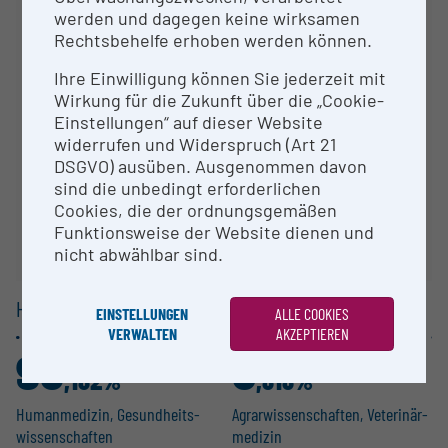
werden und dagegen keine wirksamen
Rechtsbehelfe erhoben werden können.
Ihre Datenschutz-Einstellungen verhindern
die Anzeige der Diagramme.
Ihre Einwilligung können Sie jederzeit mit
Wirkung für die Zukunft über die „Cookie-
Datenschutz-Einstellungen bearbeiten
Einstellungen“ auf dieser Website
widerrufen und Widerspruch (Art 21
DSGVO) ausüben. Ausgenommen davon
sind die unbedingt erforderlichen
Cookies, die der ordnungsgemäßen
Funktionsweise der Website dienen und
nicht abwählbar sind.
HAUPTGRUPPEN /
1-STELLER
EINSTELLUNGEN
ALLE COOKIES
VERWALTEN
AKZEPTIEREN
93
6
,182%
,818%
Human­me­dizin, Gesund­heits­
Agrar­wis­sen­schaften, Veteri­när­
wis­sen­schaften
m­e­dizin