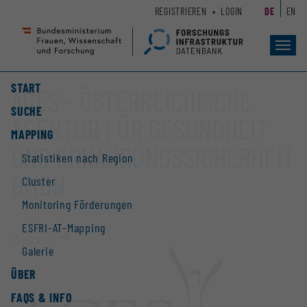
Zum
Zur
REGISTRIEREN
LOGIN
DE
EN
Seiteninhalt
Hauptnavigation
(
(
Accesskey
Accesskey
Toggl
navig
1)
2)
START
AGES - ÖSTERREICHISCHE
SUCHE
AGENTUR FÜR GESUNDHEIT
MAPPING
UND ERNÄHRUNGSSICHERHEIT
Statistiken nach Region
GMBH
Cluster
Monitoring Förderungen
ESFRI-AT-Mapping
Website
Galerie
ÜBER
FAQS & INFO