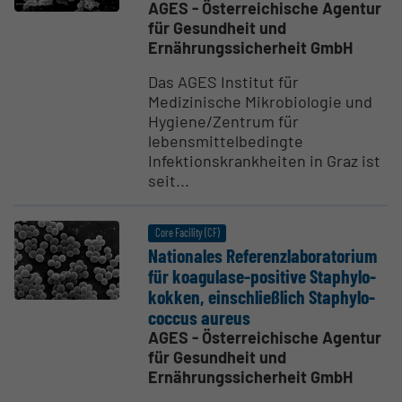
AGES - Österreichische Agentur
für Gesundheit und
Ernährungssicherheit GmbH
Das AGES Institut für
Medizinische Mikrobiologie und
Hygiene/Zentrum für
lebensmittelbedingte
Infektionskrankheiten in Graz ist
seit...
Core Facility (CF)
Natio­nales Referenz­la­bo­ra­torium
für koagulase-positive Staphy­lo­
kokken, einsch­ließlich Staphy­lo­
coccus aureus
AGES - Österreichische Agentur
für Gesundheit und
Ernährungssicherheit GmbH