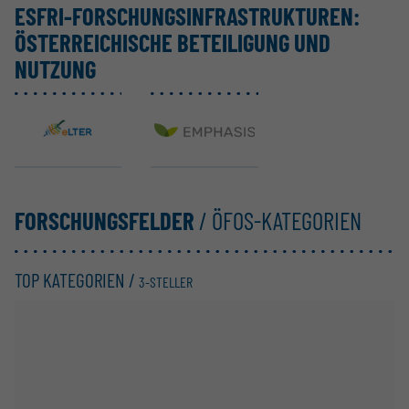
ESFRI-FORSCHUNGS­IN­FRA­STRUK­TUREN:
ÖSTER­REI­CHISCHE BETEI­LIGUNG UND
NUTZUNG
eLTER RI
EMPHASIS
FORSCHUNGSFELDER
/ ÖFOS-KATEGORIEN
TOP KATEGORIEN /
3-STELLER