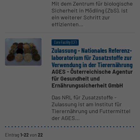
Mit dem Zentrum für biologische
Sicherheit in Mödling (ZbS), ist
ein weiterer Schritt zur
effizienten...
Core Facility (CF)
Zulassung - Natio­nales Referenz­
la­bo­ra­torium für Zusatz­stoffe zur
Verwendung in der Tierer­nährung
AGES - Österreichische Agentur
für Gesundheit und
Ernährungssicherheit GmbH
Das NRL für Zusatzstoffe -
Zulassung ist am Institut für
Tierernährung und Futtermittel
der AGES...
Eintrag
1-22
von
22