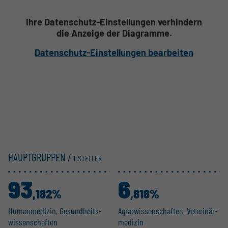
Ihre Datenschutz-Einstellungen verhindern
die Anzeige der Diagramme.
Datenschutz-Einstellungen bearbeiten
HAUPTGRUPPEN /
1-STELLER
93
6
,182%
,818%
Human­me­dizin, Gesund­heits­
Agrar­wis­sen­schaften, Veteri­när­
wis­sen­schaften
m­e­dizin