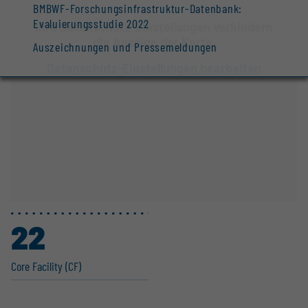
BMBWF-Forschungsinfrastruktur-Datenbank:
Evaluierungsstudie 2022
Ihre Datenschutz-Einstellungen verhindern
die Anzeige der Karte.
Auszeichnungen und Pressemeldungen
Datenschutz-Einstellungen bearbeiten
22
Core Facility (CF)