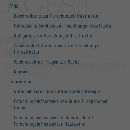
FAQs
Beschreibung zur Forschungs­infrastruktur
Methoden & Services zur Forschungs­infrastruktur
22
Kategorien zur Forschungs­infrastruktur
Zusätzliche Informationen zur Forschungs­
infrastruktur
Suchmaschine: Fragen zur Suche
FORSCHUNGS­INFRASTRUKTUREN
/ OPEN FOR
Kontakt
COLLABORATION
Information
Nationale Forschungs­infrastruktur­strategie
Forschungs­infrastrukturen in der Europäischen
Union
Forschungs­infrastruktur-Datenbanken /
Forschungs­infrastruktur-Netzwerke