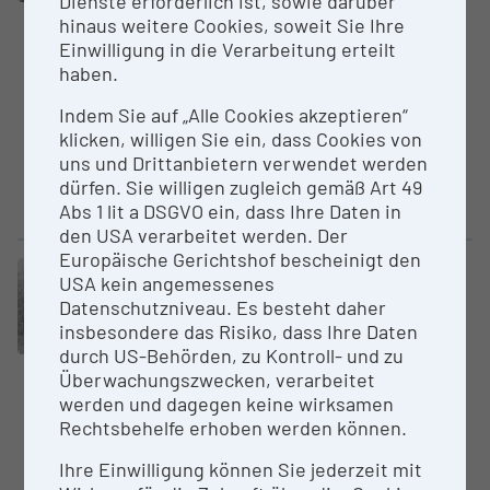
Dienste erforderlich ist, sowie darüber
AGES - Österreichische Agentur
hinaus weitere Cookies, soweit Sie Ihre
für Gesundheit und
Einwilligung in die Verarbeitung erteilt
Ernährungssicherheit GmbH
haben.
Die Referenzzentrale für
Indem Sie auf „Alle Cookies akzeptieren“
hochpathogene bakterielle
klicken, willigen Sie ein, dass Cookies von
Erreger der AGES befasst sich
uns und Drittanbietern verwendet werden
mit dem Nachweis, der
dürfen. Sie willigen zugleich gemäß Art 49
Charakterisierung...
Abs 1 lit a DSGVO ein, dass Ihre Daten in
den USA verarbeitet werden. Der
Europäische Gerichtshof bescheinigt den
Core Facility (CF)
USA kein angemessenes
Nationale Referenz­zen­trale für
Datenschutzniveau. Es besteht daher
Influenza Surveil­lance
insbesondere das Risiko, dass Ihre Daten
AGES - Österreichische Agentur
durch US-Behörden, zu Kontroll- und zu
für Gesundheit und
Überwachungszwecken, verarbeitet
Ernährungssicherheit GmbH
werden und dagegen keine wirksamen
Rechtsbehelfe erhoben werden können.
Die österreichische
Referenzzentrale für Influenza-
Ihre Einwilligung können Sie jederzeit mit
Epidemiologie am Institut für