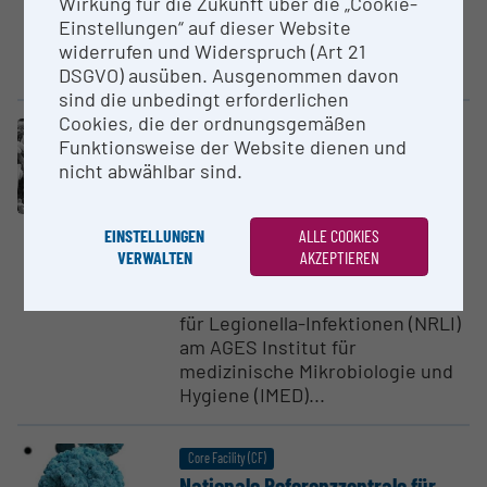
Wirkung für die Zukunft über die „Cookie-
Infektionsepidemiologie der
Einstellungen“ auf dieser Website
Agentur für Gesundheit und
widerrufen und Widerspruch (Art 21
Ernährungssicherheit...
DSGVO) ausüben. Ausgenommen davon
sind die unbedingt erforderlichen
Cookies, die der ordnungsgemäßen
Core Facility (CF)
Funktionsweise der Website dienen und
Nationale Referenz­zen­trale für
nicht abwählbar sind.
Legio­nellose
AGES - Österreichische Agentur
für Gesundheit und
EINSTELLUNGEN
ALLE COOKIES
Ernährungssicherheit GmbH
VERWALTEN
AKZEPTIEREN
Die Nationale Referenzzentrale
für Legionella-Infektionen (NRLI)
am AGES Institut für
medizinische Mikrobiologie und
Hygiene (IMED)...
Core Facility (CF)
Nationale Referenz­zen­trale für