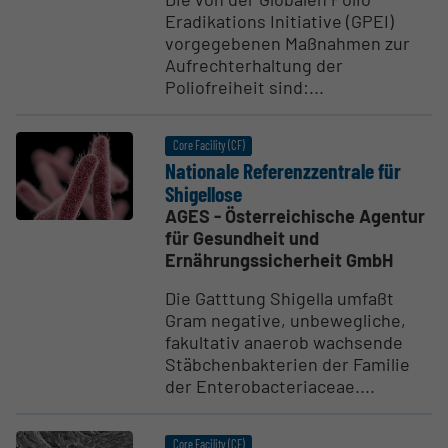
Eradikations Initiative (GPEI)
vorgegebenen Maßnahmen zur
Aufrechterhaltung der
Poliofreiheit sind:...
Core Facility (CF)
Nationale Referenz­zen­trale für
Shigellose
AGES - Österreichische Agentur
für Gesundheit und
Ernährungssicherheit GmbH
Die Gatttung Shigella umfaßt
Gram negative, unbewegliche,
fakultativ anaerob wachsende
Stäbchenbakterien der Familie
der Enterobacteriaceae....
Core Facility (CF)