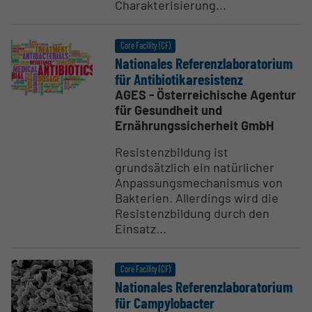
Charakterisierung...
Core Facility (CF)
Natio­nales Referenz­la­bo­ra­torium
für Antibio­ti­ka­re­sistenz
AGES - Österreichische Agentur
für Gesundheit und
Ernährungssicherheit GmbH
Resistenzbildung ist
grundsätzlich ein natürlicher
Anpassungsmechanismus von
Bakterien. Allerdings wird die
Resistenzbildung durch den
Einsatz...
Core Facility (CF)
Natio­nales Referenz­la­bo­ra­torium
für Campy­lo­bacter