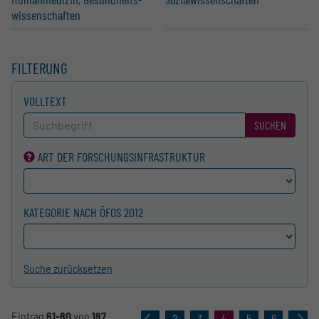
wis­sen­schaften
FILTERUNG
VOLLTEXT
SUCHEN
ART DER FORSCHUNGS­INFRASTRUKTUR
KATEGORIE NACH ÖFOS 2012
Suche zurücksetzen
Eintrag
61-80
von
187
«
2
3
4
5
6
»