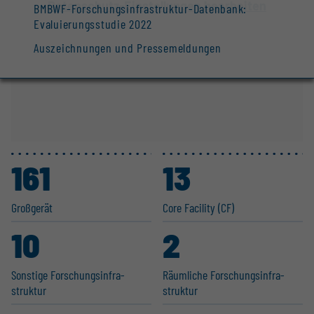
Datenschutz-Einstellungen bearbeiten
BMBWF-Forschungsinfrastruktur-Datenbank:
Evaluierungsstudie 2022
Auszeichnungen und Pressemeldungen
161
13
Großgerät
Core Facility (CF)
10
2
Sonstige Forschungs­in­fra­
Räumliche Forschungs­in­fra­
struktur
struktur