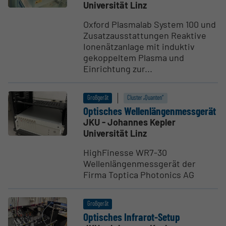
Universität Linz
Oxford Plasmalab System 100 und
Zusatzausstattungen Reaktive
Ionenätzanlage mit induktiv
gekoppeltem Plasma und
Einrichtung zur...
Großgerät
Cluster „Quanten“
Optisches Wellen­län­gen­mess­gerät
JKU - Johannes Kepler
Universität Linz
HighFinesse WR7-30
Wellenlängenmessgerät der
Firma Toptica Photonics AG
Großgerät
Optisches Infrarot-Setup