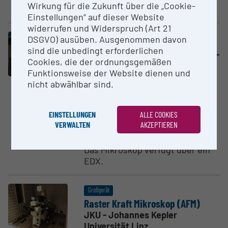
Wirkung für die Zukunft über die „Cookie-
Das AFM unterstützt...
Einstellungen“ auf dieser Website
widerrufen und Widerspruch (Art 21
DSGVO) ausüben. Ausgenommen davon
Großgerät
Raste­r­e­lek­tro­nen­mi­kroskop (JEOL
sind die unbedingt erforderlichen
Cookies, die der ordnungsgemäßen
JSM-6360LV) mit EDX (Bruker)
Funktionsweise der Website dienen und
JKU - Johannes Kepler
nicht abwählbar sind.
Universität Linz
Elektronenmikroskop mit
EINSTELLUNGEN
ALLE COOKIES
unterschiedlichen
VERWALTEN
AKZEPTIEREN
Arbeitsdrücken (auch für
biologische Proben geeignet).
Das Mikroskop verfügt über ein
EDX.
Großgerät
Raster Kraft Mikroskop (AFM)
JKU - Johannes Kepler
Universität Linz