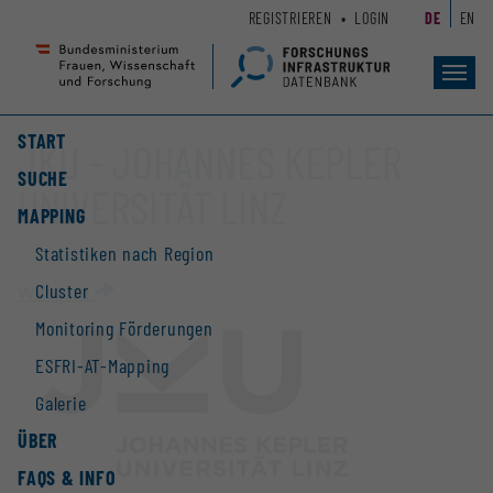
Zum
Zur
REGISTRIEREN
LOGIN
DE
EN
Seiteninhalt
Hauptnavigation
(
(
Accesskey
Accesskey
Toggl
navig
1)
2)
START
JKU - JOHANNES KEPLER
SUCHE
UNIVERSITÄT LINZ
MAPPING
Statistiken nach Region
Cluster
Website
Monitoring Förderungen
ESFRI-AT-Mapping
Galerie
ÜBER
FAQS & INFO