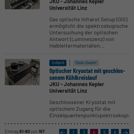
JKU - Johannes Kepler
Universität Linz
Das optische Infrarot Setup (OIS)
ermöglicht die spektroskopische
Untersuchung der optischen
Antwort (Lumineszenz) von
Halbleitermaterialien...
Großgerät
Cluster „Quanten“
Optischer Kryostat mit gesch­los­
senem Kühlk­reislauf
JKU - Johannes Kepler
Universität Linz
Geschlossener Kryostat mit
optischem Zugang für die
Einzelquantenpunktspektroskopie
Eintrag
61-80
von
187
«
2
3
4
5
6
»