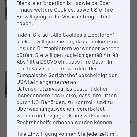
Dienste erforderlich ist, sowie darüber
Recyc­ling­anlage EREMA Intarema
hinaus weitere Cookies, soweit Sie Ihre
1108 TVEplus
Einwilligung in die Verarbeitung erteilt
JKU - Johannes Kepler
haben.
Universität Linz
Indem Sie auf „Alle Cookies akzeptieren“
Das patentierte Extrudersystem
klicken, willigen Sie ein, dass Cookies von
INTAREMA® TVEplus® setzt neue
uns und Drittanbietern verwendet werden
Maßstäbe in der Aufbereitung
dürfen. Sie willigen zugleich gemäß Art 49
von schwer zu verarbeitenden...
Abs 1 lit a DSGVO ein, dass Ihre Daten in
den USA verarbeitet werden. Der
Europäische Gerichtshof bescheinigt den
Großgerät
USA kein angemessenes
Raster­kraft­mi­kroskop (AFM) mit
Datenschutzniveau. Es besteht daher
integriertem Floures­zenz­mi­
insbesondere das Risiko, dass Ihre Daten
kroskop
durch US-Behörden, zu Kontroll- und zu
JKU - Johannes Kepler
Überwachungszwecken, verarbeitet
Universität Linz
werden und dagegen keine wirksamen
Das Bruker NanoWizard V AFM ist
Rechtsbehelfe erhoben werden können.
für die Charakterisierung
Ihre Einwilligung können Sie jederzeit mit
biologischer Proben optimiert.