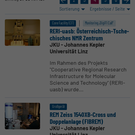
Sortierung
Ergebnisse / Seite
Core Facility (CF)
Monitoring „DigiFI Call“
RERI-uasb: Öster­rei­chisch-Tsche­
chi­sches NMR Zentrum
JKU - Johannes Kepler
Universität Linz
Im Rahmen des Projekts
"Cooperative Regional Research
Infrastructure for Molecular
Science and Technology" (RERI-
uasb) wurde...
Großgerät
REM Zeiss 1540XB-Cross und
Doppel­anlage (FIBREM)
JKU - Johannes Kepler
Universität Linz