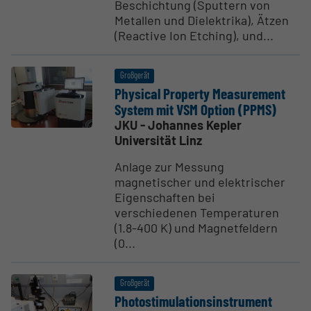
Beschichtung (Sputtern von
Metallen und Dielektrika), Ätzen
(Reactive Ion Etching), und...
Großgerät
Physical Property Measu­rement
System mit VSM Option (PPMS)
JKU - Johannes Kepler
Universität Linz
Anlage zur Messung
magnetischer und elektrischer
Eigenschaften bei
verschiedenen Temperaturen
(1.8-400 K) und Magnetfeldern
(0...
Großgerät
Photo­sti­mu­la­ti­ons­in­strument