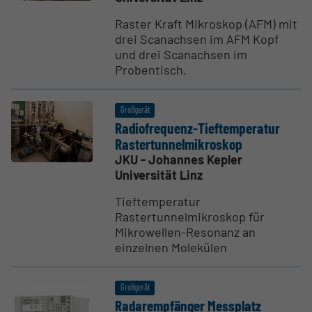
Raster Kraft Mikroskop (AFM) mit
drei Scanachsen im AFM Kopf
und drei Scanachsen im
Probentisch.
Großgerät
Radio­f­re­quenz-Tieftem­pe­ratur
Raster­tun­nel­mi­kroskop
JKU - Johannes Kepler
Universität Linz
Tieftemperatur
Rastertunnelmikroskop für
Mikrowellen-Resonanz an
einzelnen Molekülen
Großgerät
Radar­emp­fänger Messplatz