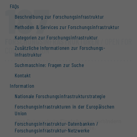
187
FAQs
Beschreibung zur Forschungs­infrastruktur
Methoden & Services zur Forschungs­infrastruktur
Kategorien zur Forschungs­infrastruktur
FORSCHUNGS­INFRASTRUKTUREN
/ OPEN FOR
Zusätzliche Informationen zur Forschungs­
COLLABORATION
infrastruktur
Suchmaschine: Fragen zur Suche
Kontakt
Information
Nationale Forschungs­infrastruktur­strategie
Forschungs­infrastrukturen in der Europäischen
Union
Ihre Datenschutz-Einstellungen verhindern
Forschungs­infrastruktur-Datenbanken /
die Anzeige der Karte.
Forschungs­infrastruktur-Netzwerke