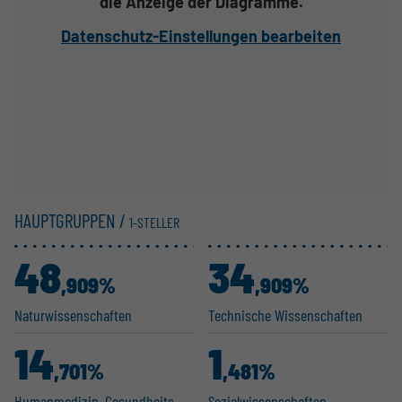
die Anzeige der Diagramme.
Datenschutz-Einstellungen bearbeiten
HAUPTGRUPPEN /
1-STELLER
48
34
,909%
,909%
Natur­wis­sen­schaften
Technische Wissen­schaften
14
1
,701%
,481%
Human­me­dizin, Gesund­heits­
Sozial­wis­sen­schaften