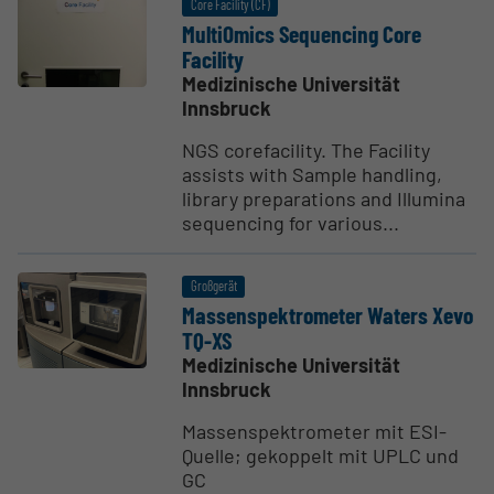
Core Facility (CF)
MultiOmics Sequencing Core
Facility
Medizinische Universität
Innsbruck
NGS corefacility. The Facility
assists with Sample handling,
library preparations and Illumina
sequencing for various...
Großgerät
Massen­spek­tro­meter Waters Xevo
TQ-XS
Medizinische Universität
Innsbruck
Massenspektrometer mit ESI-
Quelle; gekoppelt mit UPLC und
GC