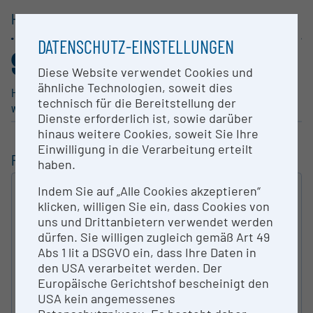
HAUPTGRUPPEN /
1-STELLER
DATENSCHUTZ-EINSTELLUNGEN
98
1
,925%
,075%
Diese Website verwendet Cookies und
ähnliche Technologien, soweit dies
Human­me­dizin, Gesund­heits­
Natur­wis­sen­schaften
technisch für die Bereitstellung der
wis­sen­schaften
Dienste erforderlich ist, sowie darüber
hinaus weitere Cookies, soweit Sie Ihre
Einwilligung in die Verarbeitung erteilt
FILTERUNG
haben.
Indem Sie auf „Alle Cookies akzeptieren“
VOLLTEXT
klicken, willigen Sie ein, dass Cookies von
SUCHEN
uns und Drittanbietern verwendet werden
dürfen. Sie willigen zugleich gemäß Art 49
ART DER FORSCHUNGS­INFRASTRUKTUR
Abs 1 lit a DSGVO ein, dass Ihre Daten in
den USA verarbeitet werden. Der
Europäische Gerichtshof bescheinigt den
USA kein angemessenes
KATEGORIE NACH ÖFOS 2012