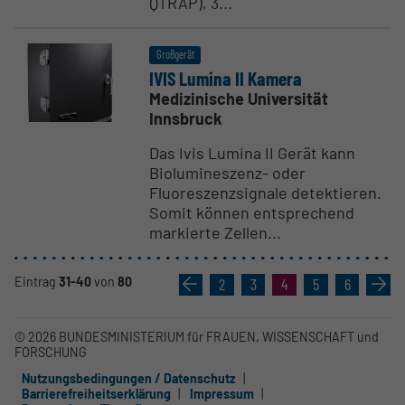
QTRAP), 3...
Großgerät
IVIS Lumina II Kamera
Medizinische Universität
Innsbruck
Das Ivis Lumina II Gerät kann
Biolumineszenz- oder
Fluoreszenzsignale detektieren.
Somit können entsprechend
markierte Zellen...
Eintrag
31-40
von
80
«
2
3
4
5
6
»
© 2026 BUNDESMINISTERIUM für FRAUEN, WISSENSCHAFT und
FORSCHUNG
Nutzungsbedingungen / Datenschutz
Barrierefreiheitserklärung
Impressum