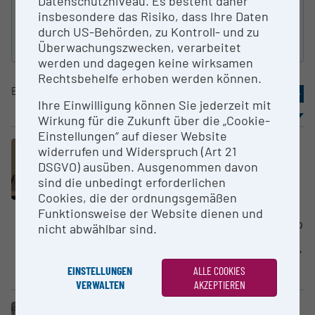
Datenschutzniveau. Es besteht daher
insbesondere das Risiko, dass Ihre Daten
durch US-Behörden, zu Kontroll- und zu
Suche zurücksetzen
Überwachungszwecken, verarbeitet
werden und dagegen keine wirksamen
Rechtsbehelfe erhoben werden können.
Eintrag
31-40
von
80
«
2
3
4
5
6
»
Ihre Einwilligung können Sie jederzeit mit
Sortierung
Ergebnisse / Seite
Wirkung für die Zukunft über die „Cookie-
Einstellungen“ auf dieser Website
Großgerät
widerrufen und Widerspruch (Art 21
Luxendo Licht­blatt­mi­kroskop
DSGVO) ausüben. Ausgenommen davon
Medizinische Universität
sind die unbedingt erforderlichen
Innsbruck
Cookies, die der ordnungsgemäßen
Funktionsweise der Website dienen und
Das Lichtblatt Mikroskop vom Typ
nicht abwählbar sind.
MuVi SPIM ermöglicht es, zur
Fluoreszenzanalyse "Lichtblätter"
anstelle von durch...
EINSTELLUNGEN
ALLE COOKIES
VERWALTEN
AKZEPTIEREN
Core Facility (CF)