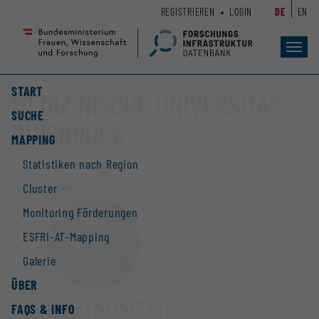
Zum
Zur
REGISTRIEREN
LOGIN
DE
EN
Seiteninhalt
Hauptnavigation
(
(
Accesskey
Accesskey
Toggl
navig
1)
2)
START
MEDIZINISCHE UNIVERSITÄT
SUCHE
INNSBRUCK
MAPPING
Statistiken nach Region
Cluster
Website
Monitoring Förderungen
ESFRI-AT-Mapping
Galerie
ÜBER
FAQS & INFO