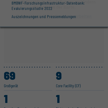
Ihre Datenschutz-Einstellungen verhindern
BMBWF-Forschungsinfrastruktur-Datenbank:
die Anzeige der Karte.
Evaluierungsstudie 2022
Datenschutz-Einstellungen bearbeiten
Auszeichnungen und Pressemeldungen
69
9
Großgerät
Core Facility (CF)
1
1