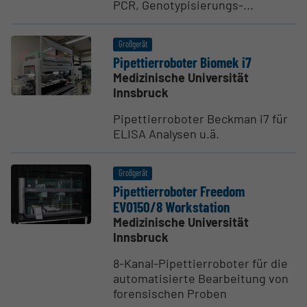
PCR, Genotypisierungs-...
Großgerät
Pipet­tier­ro­boter Biomek i7
Medizinische Universität
Innsbruck
Pipettierroboter Beckman i7 für
ELISA Analysen u.ä.
Großgerät
Pipet­tier­ro­boter Freedom
EVO150/8 Workstation
Medizinische Universität
Innsbruck
8-Kanal-Pipettierroboter für die
automatisierte Bearbeitung von
forensischen Proben