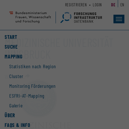
Zum
Zur
REGISTRIEREN
LOGIN
DE
EN
Seiteninhalt
Hauptnavigation
(
(
Accesskey
Accesskey
Toggl
navig
1)
2)
START
MEDIZINISCHE UNIVERSITÄT
SUCHE
INNSBRUCK
MAPPING
Statistiken nach Region
Cluster
Website
Monitoring Förderungen
ESFRI-AT-Mapping
Galerie
ÜBER
FAQS & INFO