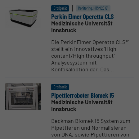
Großgerät
Monitoring „HRSM 2016“
Perkin Elmer Operetta CLS
Medizinische Universität
Innsbruck
Die PerkinElmer Operetta CLS™
stellt ein innovatives 'High
content/High throughput'
Analysesystem mit
Konfokaloption dar. Das...
Großgerät
Pipet­tier­ro­boter Biomek i5
Medizinische Universität
Innsbruck
Beckman Biomek i5 System zum
Pipettieren und Normalisieren
von DNA, sowie Pipettieren von