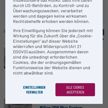
insbesondere das Risiko, dass Ihre Daten
durch US-Behörden, zu Kontroll- und zu
Überwachungszwecken, verarbeitet
Suche zurücksetzen
werden und dagegen keine wirksamen
Rechtsbehelfe erhoben werden können.
Ihre Einwilligung können Sie jederzeit mit
Eintrag
61-70
von
80
«
4
5
6
7
8
»
Wirkung für die Zukunft über die „Cookie-
Sortierung
Ergebnisse / Seite
Einstellungen“ auf dieser Website
widerrufen und Widerspruch (Art 21
Großgerät
DSGVO) ausüben. Ausgenommen davon
Minstrel DT Imaging System und
sind die unbedingt erforderlichen
Alchemist
Cookies, die der ordnungsgemäßen
Funktionsweise der Website dienen und
Medizinische Universität
nicht abwählbar sind.
Innsbruck
Inspiziert alle
Kristallisationsexperimente
EINSTELLUNGEN
ALLE COOKIES
VERWALTEN
AKZEPTIEREN
Großgerät
MiSeq i100 Plus System