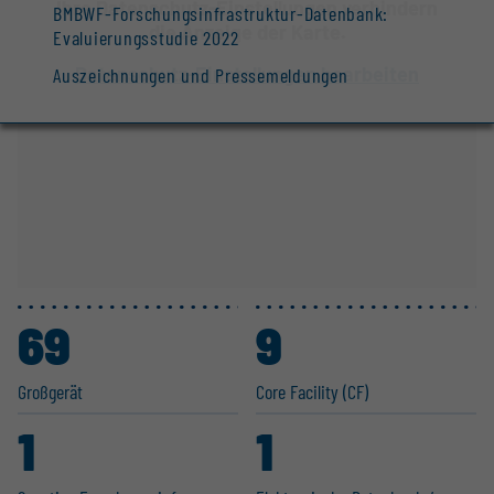
Ihre Datenschutz-Einstellungen verhindern
BMBWF-Forschungsinfrastruktur-Datenbank:
die Anzeige der Karte.
Evaluierungsstudie 2022
Datenschutz-Einstellungen bearbeiten
Auszeichnungen und Pressemeldungen
69
9
Großgerät
Core Facility (CF)
1
1