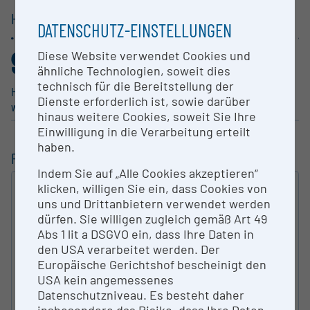
HAUPTGRUPPEN /
1-STELLER
DATENSCHUTZ-EINSTELLUNGEN
98
1
Diese Website verwendet Cookies und
,925%
,075%
ähnliche Technologien, soweit dies
technisch für die Bereitstellung der
Human­me­dizin, Gesund­heits­
Natur­wis­sen­schaften
Dienste erforderlich ist, sowie darüber
wis­sen­schaften
hinaus weitere Cookies, soweit Sie Ihre
Einwilligung in die Verarbeitung erteilt
haben.
FILTERUNG
Indem Sie auf „Alle Cookies akzeptieren“
klicken, willigen Sie ein, dass Cookies von
VOLLTEXT
uns und Drittanbietern verwendet werden
SUCHEN
dürfen. Sie willigen zugleich gemäß Art 49
Abs 1 lit a DSGVO ein, dass Ihre Daten in
ART DER FORSCHUNGS­INFRASTRUKTUR
den USA verarbeitet werden. Der
Europäische Gerichtshof bescheinigt den
USA kein angemessenes
Datenschutzniveau. Es besteht daher
KATEGORIE NACH ÖFOS 2012