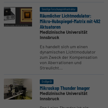
Sonstige Forschungsinfrastruktur
Räumlicher Licht­mo­du­lator:
Mikro-Hubspiegel-Matrix mit 492
Aktua­toren
Medizinische Universität
Innsbruck
Es handelt sich um einen
dynamischen Lichtmodulator
zum Zweck der Kompensation
von Aberrationen und
Streulicht...
Großgerät
Mikroskop Thunder Imager
Medizinische Universität
Innsbruck
Das Leica-Thunder ist ein