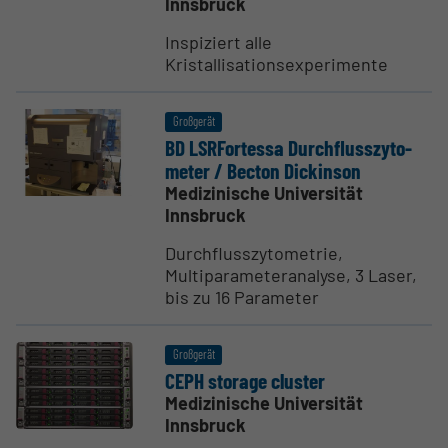
Innsbruck
Inspiziert alle
Kristallisationsexperimente
Großgerät
BD LSRFor­tessa Durch­fluss­zy­to­
meter / Becton Dickinson
Medizinische Universität
Innsbruck
Durchflusszytometrie,
Multiparameteranalyse, 3 Laser,
bis zu 16 Parameter
Großgerät
CEPH storage cluster
Medizinische Universität
Innsbruck