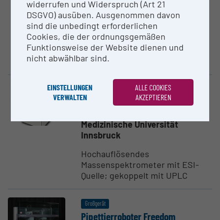
widerrufen und Widerspruch (Art 21
DSGVO) ausüben. Ausgenommen davon
Multiphotonenmikroskop zur
sind die unbedingt erforderlichen
Beobachtung (Fluoreszenz oder
Cookies, die der ordnungsgemäßen
2nd harmonic) von
Funktionsweise der Website dienen und
Gewebeschnitten, lebend oder
nicht abwählbar sind.
fixiert, bis zu 2.5...
EINSTELLUNGEN
ALLE COOKIES
Großgerät
VERWALTEN
AKZEPTIEREN
Massen­spek­tro­meter Sciex Triple
TOF 5600+
Medizinische Universität
Innsbruck
Hochauflösendes
Massenspektrometer mit ESI-
Quelle; gekoppelt mit UPLC
Großgerät
Pipet­tier­ro­boter Freedom