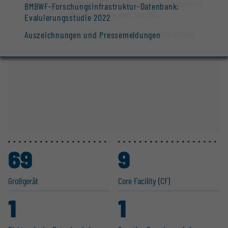
Ihre Datenschutz-Einstellungen verhindern
BMBWF-Forschungsinfrastruktur-Datenbank:
die Anzeige der Karte.
Evaluierungsstudie 2022
Datenschutz-Einstellungen bearbeiten
Auszeichnungen und Pressemeldungen
69
9
Großgerät
Core Facility (CF)
1
1