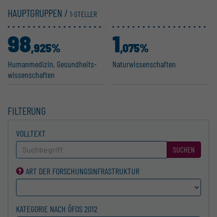
HAUPTGRUPPEN /
1-STELLER
98
1
,925%
,075%
Human­me­dizin, Gesund­heits­
Natur­wis­sen­schaften
wis­sen­schaften
FILTERUNG
VOLLTEXT
SUCHEN
ART DER FORSCHUNGS­INFRASTRUKTUR
KATEGORIE NACH ÖFOS 2012