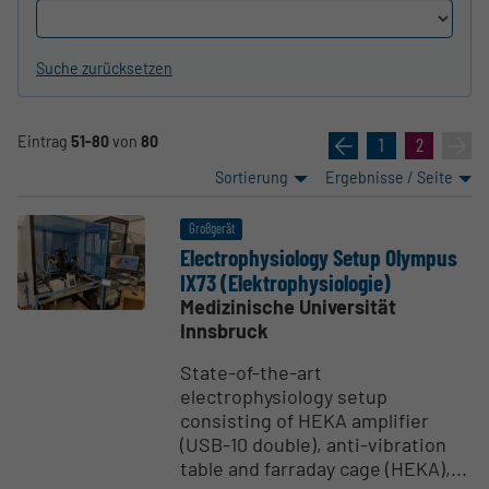
Suche zurücksetzen
Eintrag
51-80
von
80
«
1
2
»
Sortierung
Ergebnisse / Seite
Großgerät
Electro­phy­siology Setup Olympus
IX73 (Elektro­phy­sio­logie)
Medizinische Universität
Innsbruck
State-of-the-art
electrophysiology setup
consisting of HEKA amplifier
(USB-10 double), anti-vibration
table and farraday cage (HEKA),...