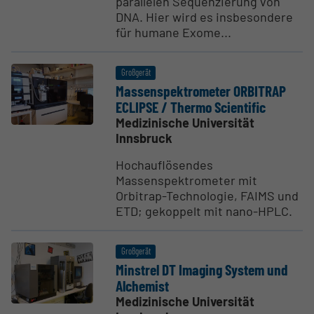
parallelen Sequenzierung von
DNA. Hier wird es insbesondere
für humane Exome...
Großgerät
Massen­spek­tro­meter ORBITRAP
ECLIPSE / Thermo Scien­tific
Medizinische Universität
Innsbruck
Hochauflösendes
Massenspektrometer mit
Orbitrap-Technologie, FAIMS und
ETD; gekoppelt mit nano-HPLC.
Großgerät
Minstrel DT Imaging System und
Alchemist
Medizinische Universität