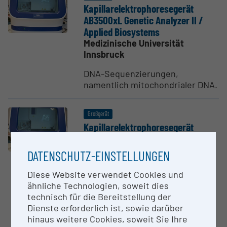
Kapil­la­re­lek­tro­pho­re­se­gerät
AB3500xL Genetic Analyzer II /
Applied Biosystems
Medizinische Universität
Innsbruck
DNA-Sequenzierungen,
namentlich mitochondrialer DNA.
Großgerät
Kapil­la­re­lek­tro­pho­re­se­gerät
AB3500xL Genetic Analyzer /
Applied Biosystems
DATENSCHUTZ-EINSTELLUNGEN
Medizinische Universität
Innsbruck
Diese Website verwendet Cookies und
ähnliche Technologien, soweit dies
Mit diesem Gerät werden DNA-
technisch für die Bereitstellung der
Fragmentlängenbestimmungen
Dienste erforderlich ist, sowie darüber
und DNA-Sequenzierungen von
hinaus weitere Cookies, soweit Sie Ihre
mitochondrialer DNA und