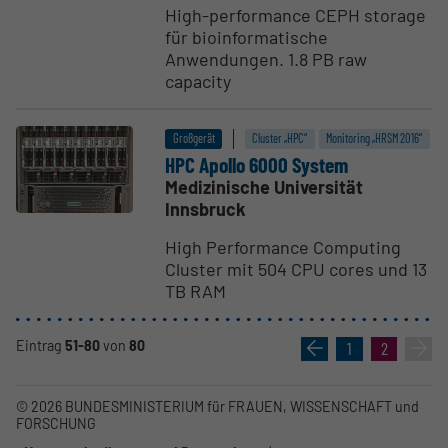
High-performance CEPH storage
für bioinformatische
Anwendungen. 1.8 PB raw
capacity
Großgerät
Cluster „HPC“
Monitoring „HRSM 2016“
HPC Apollo 6000 System
Medizinische Universität
Innsbruck
High Performance Computing
Cluster mit 504 CPU cores und 13
TB RAM
Eintrag
51-80
von
80
«
1
2
»
© 2026 BUNDESMINISTERIUM für FRAUEN, WISSENSCHAFT und
FORSCHUNG