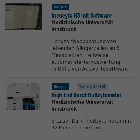
Großgerät
Incucyta H3 mit Software
Medizinische Universität
Innsbruck
Langzeitbeobachtung von
lebenden Säugerzellen an 6
Messplätzen. Teilweise
automatisierte Auswertung
mithilfe von Auswertesoftware.
Großgerät
Monitoring „F&E FFG“
High End Durch­fluß­z­y­to­meter
Medizinische Universität
Innsbruck
5-Laser Durchflußzytometer mit
32 Messparametern