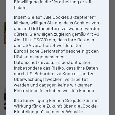
Einwilligung in die Verarbeitung erteilt
anderen forensisch relevanten
haben.
DNA-Markern...
Indem Sie auf „Alle Cookies akzeptieren“
klicken, willigen Sie ein, dass Cookies von
Großgerät
uns und Drittanbietern verwendet werden
Nikon Spinning Disc Mikroskop
dürfen. Sie willigen zugleich gemäß Art 49
Medizinische Universität
Abs 1 lit a DSGVO ein, dass Ihre Daten in
Innsbruck
den USA verarbeitet werden. Der
Europäische Gerichtshof bescheinigt den
Ein sog. Spinning Disc
USA kein angemessenes
Mikroskopiesystem, welches
Datenschutzniveau. Es besteht daher
auch als Epifluoreszenz-
insbesondere das Risiko, dass Ihre Daten
Mikroskop verwendet werden
durch US-Behörden, zu Kontroll- und zu
kann. Das System ist...
Überwachungszwecken, verarbeitet
werden und dagegen keine wirksamen
Rechtsbehelfe erhoben werden können.
Großgerät
Leica SP8MP Multi­pho­to­nen­mi­
Ihre Einwilligung können Sie jederzeit mit
kroskop
Wirkung für die Zukunft über die „Cookie-
Medizinische Universität
Einstellungen“ auf dieser Website
Innsbruck