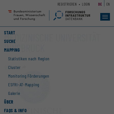
Zum
Zur
REGISTRIEREN
LOGIN
DE
EN
Seiteninhalt
Hauptnavigation
(
(
Accesskey
Accesskey
Toggl
navig
1)
2)
START
MEDIZINISCHE UNIVERSITÄT
SUCHE
INNSBRUCK
MAPPING
Statistiken nach Region
Cluster
Website
Monitoring Förderungen
ESFRI-AT-Mapping
Galerie
ÜBER
FAQS & INFO