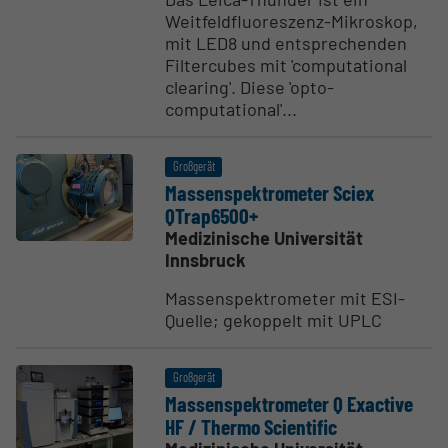
Weitfeldfluoreszenz-Mikroskop,
mit LED8 und entsprechenden
Filtercubes mit 'computational
clearing'. Diese 'opto-
computational'...
Großgerät
Massen­spek­tro­meter Sciex
QTrap6500+
Medizinische Universität
Innsbruck
Massenspektrometer mit ESI-
Quelle; gekoppelt mit UPLC
Großgerät
Massen­spek­tro­meter Q Exactive
HF / Thermo Scien­tific