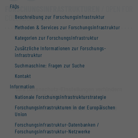
FAQs
FORSCHUNGS­INFRASTRUKTUREN
/ OPEN FOR
COLLABORATION
Beschreibung zur Forschungs­infrastruktur
Methoden & Services zur Forschungs­infrastruktur
Kategorien zur Forschungs­infrastruktur
Zusätzliche Informationen zur Forschungs­
infrastruktur
Suchmaschine: Fragen zur Suche
Kontakt
Information
Ihre Datenschutz-Einstellungen verhindern
die Anzeige der Karte.
Nationale Forschungs­infrastruktur­strategie
Forschungs­infrastrukturen in der Europäischen
Datenschutz-Einstellungen bearbeiten
Union
Forschungs­infrastruktur-Datenbanken /
Forschungs­infrastruktur-Netzwerke