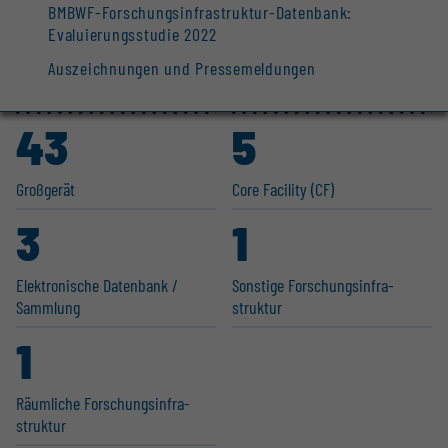
BMBWF-Forschungsinfrastruktur-Datenbank:
Evaluierungsstudie 2022
Auszeichnungen und Pressemeldungen
43
5
Großgerät
Core Facility (CF)
3
1
Elektro­nische Datenbank /
Sonstige Forschungs­in­fra­
Sammlung
struktur
1
Räumliche Forschungs­in­fra­
struktur