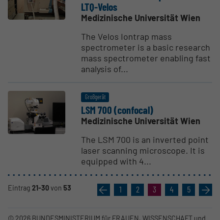
LTQ-Velos
Medizinische Universität Wien
The Velos Iontrap mass
spectrometer is a basic research
mass spectrometer enabling fast
analysis of...
Großgerät
LSM 700 (confocal)
Medizinische Universität Wien
The LSM 700 is an inverted point
laser scanning microscope. It is
equipped with 4...
Eintrag
21-30
von
53
«
1
2
3
4
5
»
© 2026 BUNDESMINISTERIUM für FRAUEN, WISSENSCHAFT und