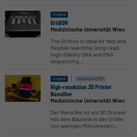
Großgerät
GridION
Medizinische Universität Wien
The GridIon is ideal for fast and
flexible real-time, long-read,
high-fidelity DNA and RNA
sequencing...
Großgerät
Monitoring „F&E FFG“
High-resolution 3D Printer
NanoOne
Medizinische Universität Wien
Der NanoOne ist ein 3D Drucker
mit dem Bauteile in der Größe
von wenigen Mikrometern...