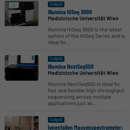
Großgerät
Illumina HiSeq 3000
Medizinische Universität Wien
Illumina HiSeq 3000 is the latest
system of the HiSeq Series and is
ideal for...
Großgerät
Illumina NextSeq500
Medizinische Universität Wien
Illumina NextSeq500 is ideal for
fast and flexible high-throughput
sequencing across multiple
applications just as...
Großgerät
Ionen­fallen Massen­spec­tro­meter: