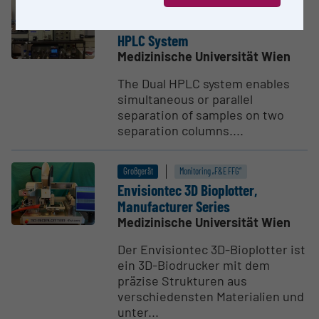
Großgerät
Dual Ultimate Plus nano/micro
HPLC System
Medizinische Universität Wien
The Dual HPLC system enables
simultaneous or parallel
separation of samples on two
separation columns....
Großgerät
Monitoring „F&E FFG“
Envisi­ontec 3D Bioplotter,
Manufac­turer Series
Medizinische Universität Wien
Der Envisiontec 3D-Bioplotter ist
ein 3D-Biodrucker mit dem
präzise Strukturen aus
verschiedensten Materialien und
unter...