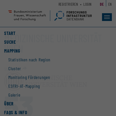
Zum
Zur
REGISTRIEREN
LOGIN
DE
EN
Seiteninhalt
Hauptnavigation
(
(
Accesskey
Accesskey
Toggl
navig
1)
2)
START
MEDIZINISCHE UNIVERSITÄT
SUCHE
WIEN
MAPPING
Statistiken nach Region
Cluster
Website
Monitoring Förderungen
ESFRI-AT-Mapping
53
Galerie
ÜBER
FAQS & INFO