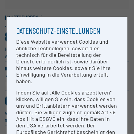
HAUPTGRUPPEN /
1-STELLER
DATENSCHUTZ-EINSTELLUNGEN
82
9
,038%
,415%
Diese Website verwendet Cookies und
ähnliche Technologien, soweit dies
Human­me­dizin, Gesund­heits­
Natur­wis­sen­schaften
technisch für die Bereitstellung der
wis­sen­schaften
Dienste erforderlich ist, sowie darüber
7
0
hinaus weitere Cookies, soweit Sie Ihre
,226%
,943%
Einwilligung in die Verarbeitung erteilt
haben.
Technische Wissen­schaften
Sozial­wis­sen­schaften
Indem Sie auf „Alle Cookies akzeptieren“
0
klicken, willigen Sie ein, dass Cookies von
,377%
uns und Drittanbietern verwendet werden
dürfen. Sie willigen zugleich gemäß Art 49
Agrar­wis­sen­schaften, Veteri­när­
Abs 1 lit a DSGVO ein, dass Ihre Daten in
m­e­dizin
den USA verarbeitet werden. Der
Europäische Gerichtshof bescheinigt den