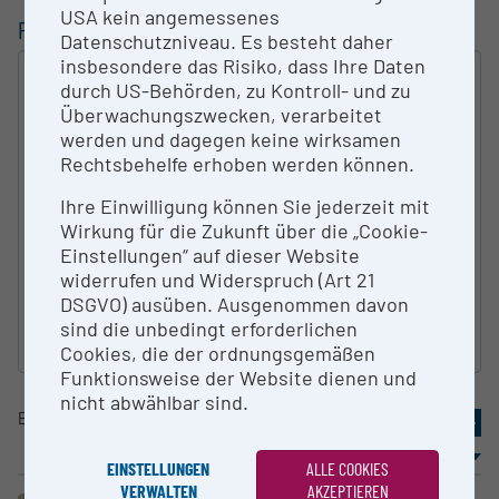
USA kein angemessenes
FILTERUNG
Datenschutzniveau. Es besteht daher
insbesondere das Risiko, dass Ihre Daten
VOLLTEXT
durch US-Behörden, zu Kontroll- und zu
Überwachungszwecken, verarbeitet
SUCHEN
werden und dagegen keine wirksamen
Rechtsbehelfe erhoben werden können.
ART DER FORSCHUNGS­INFRASTRUKTUR
Ihre Einwilligung können Sie jederzeit mit
Wirkung für die Zukunft über die „Cookie-
Einstellungen“ auf dieser Website
KATEGORIE NACH ÖFOS 2012
widerrufen und Widerspruch (Art 21
DSGVO) ausüben. Ausgenommen davon
sind die unbedingt erforderlichen
Suche zurücksetzen
Cookies, die der ordnungsgemäßen
Funktionsweise der Website dienen und
nicht abwählbar sind.
Eintrag
21-30
von
53
«
1
2
3
4
5
»
Sortierung
Ergebnisse / Seite
EINSTELLUNGEN
ALLE COOKIES
VERWALTEN
AKZEPTIEREN