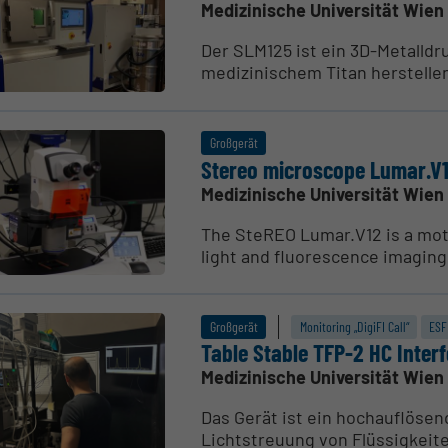
Medizinische Universität Wien
Der SLM125 ist ein 3D-Metalldr
medizinischem Titan herstellen 
Großgerät
Stereo micro­scope Lumar.V
Medizinische Universität Wien
The SteREO Lumar.V12 is a mo
light and fluorescence imaging.
Großgerät
Monitoring „DigiFI Call“
ESF
Table Stable TFP-2 HC Inter­f
Medizinische Universität Wien
Das Gerät ist ein hochauflösen
Lichtstreuung von Flüssigkeite