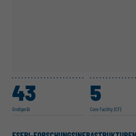
43
5
Großgerät
Core Facility (CF)
ESFRI-FORSCHUNGS­IN­FRA­STRUK­TUREN