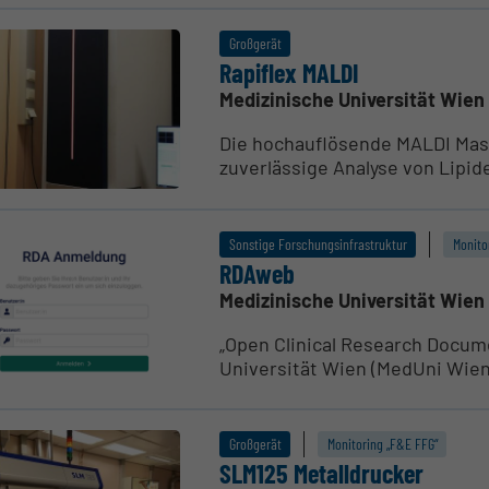
Großgerät
Rapiflex MALDI
Medizinische Universität Wien
Die hochauflösende MALDI Mass
zuverlässige Analyse von Lipid
Sonstige Forschungsinfrastruktur
Monitor
RDAweb
Medizinische Universität Wien
„Open Clinical Research Docum
Universität Wien (MedUni Wien)
Großgerät
Monitoring „F&E FFG“
SLM125 Metall­drucker