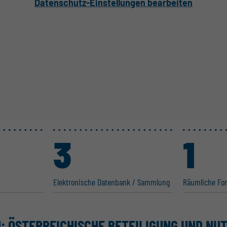
Datenschutz-Einstellungen bearbeiten
3
1
Elektro­nische Datenbank / Sammlung
Räumliche Fors
: ÖSTER­REI­CHISCHE BETEI­LIGUNG UND NU