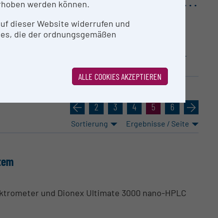
rhoben werden können.
0
 auf dieser Website widerrufen und
43%
,377%
ies, die der ordnungsgemäßen
schaften
Agrar­wis­sen­schaften, Veteri­när­m­e­
dizin
ALLE COOKIES AKZEPTIEREN
«
2
3
4
5
6
»
Sortierung
Ergebnisse / Seite
tem
ktrometer und Dionex Ultimate 3000 nano-HPLC