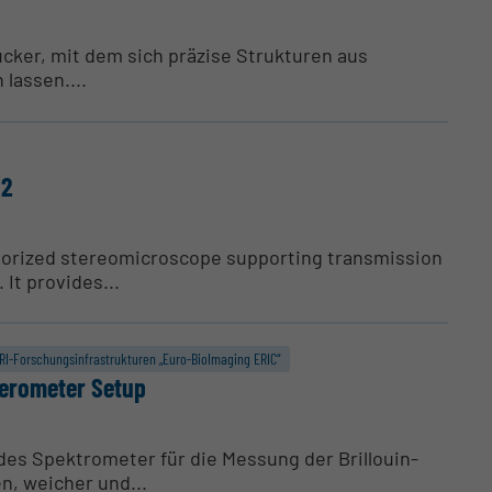
ucker, mit dem sich präzise Strukturen aus
lassen....
12
torized stereomicroscope supporting transmission
 It provides...
RI-Forschungs­infrastrukturen „Euro-BioImaging ERIC“
e­ro­meter Setup
des Spektrometer für die Messung der Brillouin-
n, weicher und...