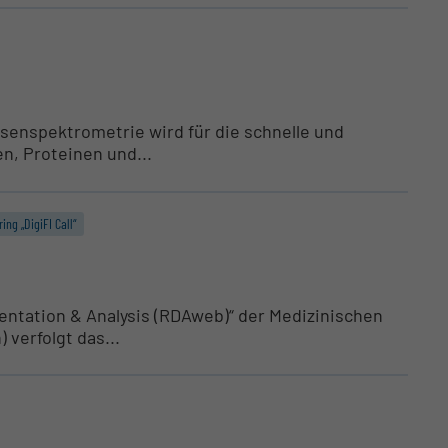
enspektrometrie wird für die schnelle und
en, Proteinen und...
ing „DigiFI Call“
entation & Analysis (RDAweb)“ der Medizinischen
 verfolgt das...