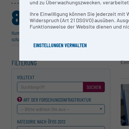
und zu Überwachungszwecken, verarbeitet
82
9
Ihre Einwilligung können Sie jederzeit mit
,038%
,415%
Widerspruch (Art 21 DSGVO) ausüben. Ausg
Funktionsweise der Website dienen und nic
Human­me­dizin, Gesund­heits­wis­sen­
Natur­wis­sen­schaften
schaften
EINSTELLUNGEN VERWALTEN
FILTERUNG
Ein
VOLLTEXT
SUCHEN
ART DER FORSCHUNGS­INFRASTRUKTUR
-- Bitte wählen Sie aus --
KATEGORIE NACH ÖFOS 2012