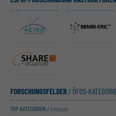
ACTRIS ERIC
BBMRI ERIC
SHARE ERIC
FORSCHUNGSFELDER
/ ÖFOS-KATEGORI
TOP KATEGORIEN /
3-STELLER