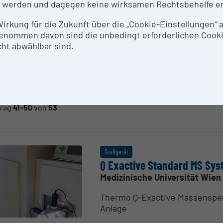
 werden und dagegen keine wirksamen Rechtsbehelfe e
7
0
 Wirkung für die Zukunft über die „Cookie-Einstellungen“
,226%
,9
enommen davon sind die unbedingt erforderlichen Cook
ht abwählbar sind.
Technische Wissen­schaften
Sozial­wis­sen­
trag
41-50
von
53
Großgerät
Q Exactive Standard MS Sys
Medizinische Universität Wien
Thermo Q-Exactive Massenspe
Anlage