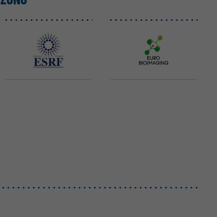
ESRF EBS
Euro-BioImaging ERIC