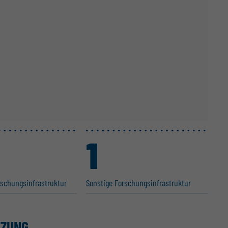
1
chungs­in­fra­struktur
Sonstige Forschungs­in­fra­struktur
TZUNG