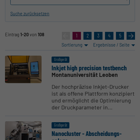
Suche zurücksetzen
Eintrag
1-20
von
108
«
1
2
3
4
5
»
Sortierung
Ergebnisse / Seite
Großgerät
Inkjet high precision testbench
Montanuniversität Leoben
Der hochpräzise Inkjet-Drucker
ist als offene Plattform konzipiert
und ermöglicht die Optimierung
der Druckparameter in...
Großgerät
Nanocluster - Abschei­dungs­