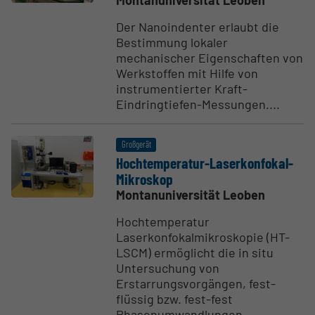
Der Nanoindenter erlaubt die
Bestimmung lokaler
mechanischer Eigenschaften von
Werkstoffen mit Hilfe von
instrumentierter Kraft-
Eindringtiefen-Messungen....
Großgerät
Hochtem­pe­ratur-Laser­kon­fokal-
Mikroskop
Montanuniversität Leoben
Hochtemperatur
Laserkonfokalmikroskopie (HT-
LSCM) ermöglicht die in situ
Untersuchung von
Erstarrungsvorgängen, fest-
flüssig bzw. fest-fest
Phasenumwandlungen,