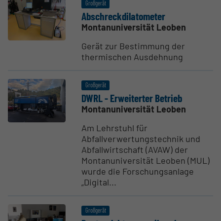
Großgerät
Absch­reck­di­la­to­meter
Montanuniversität Leoben
Gerät zur Bestimmung der
thermischen Ausdehnung
Großgerät
DWRL - Erwei­terter Betrieb
Montanuniversität Leoben
Am Lehrstuhl für
Abfallverwertungstechnik und
Abfallwirtschaft (AVAW) der
Montanuniversität Leoben (MUL)
wurde die Forschungsanlage
„Digital...
Großgerät