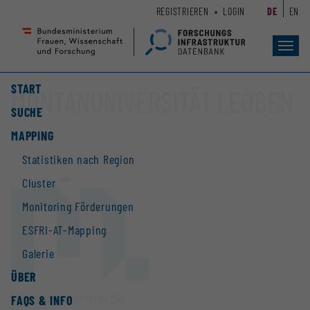
Zum
Zur
REGISTRIEREN
LOGIN
DE
EN
Seiteninhalt
Hauptnavigation
(
(
Accesskey
Accesskey
Toggl
navig
1)
2)
START
MONTANUNIVERSITÄT LEOBEN
SUCHE
MAPPING
Statistiken nach Region
Website
Cluster
Monitoring Förderungen
ESFRI-AT-Mapping
Galerie
ÜBER
FAQS & INFO