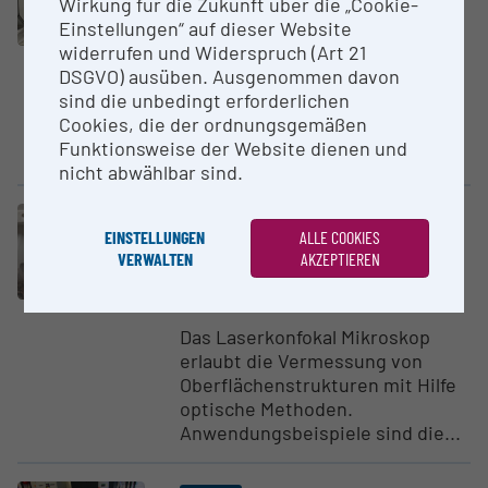
Wirkung für die Zukunft über die „Cookie-
Druck- und Biege­ver­suche
Einstellungen“ auf dieser Website
Montanuniversität Leoben
widerrufen und Widerspruch (Art 21
DSGVO) ausüben. Ausgenommen davon
Prüfeinrichtung der
sind die unbedingt erforderlichen
zerstörenden Werkstoffprüfung,
Cookies, die der ordnungsgemäßen
Bestimmung statischer
Funktionsweise der Website dienen und
mechanischer Kennwerte
nicht abwählbar sind.
Großgerät
EINSTELLUNGEN
ALLE COOKIES
Konfo­kales 3D Laser­s­canning-
VERWALTEN
AKZEPTIEREN
Mikroskop
Montanuniversität Leoben
Das Laserkonfokal Mikroskop
erlaubt die Vermessung von
Oberflächenstrukturen mit Hilfe
optische Methoden.
Anwendungsbeispiele sind die...