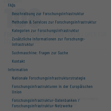
108
FAQs
Beschreibung zur Forschungs­infrastruktur
Methoden & Services zur Forschungs­infrastruktur
Kategorien zur Forschungs­infrastruktur
FORSCHUNGS­INFRASTRUKTUREN
/ OPEN FOR
Zusätzliche Informationen zur Forschungs­
COLLABORATION
infrastruktur
Suchmaschine: Fragen zur Suche
Kontakt
Information
Nationale Forschungs­infrastruktur­strategie
Forschungs­infrastrukturen in der Europäischen
Union
Ihre Datenschutz-Einstellungen verhindern
Forschungs­infrastruktur-Datenbanken /
die Anzeige der Karte.
Forschungs­infrastruktur-Netzwerke