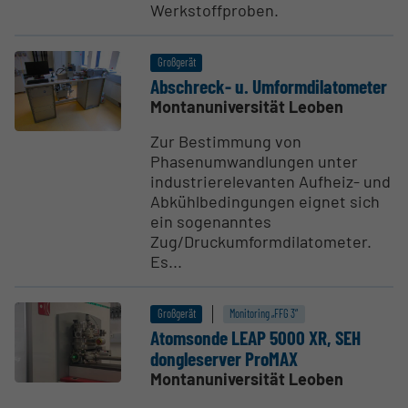
Werkstoffproben.
Großgerät
Abschreck- u. Umform­di­la­to­meter
Montanuniversität Leoben
Zur Bestimmung von
Phasenumwandlungen unter
industrierelevanten Aufheiz- und
Abkühlbedingungen eignet sich
ein sogenanntes
Zug/Druckumformdilatometer.
Es...
Großgerät
Monitoring „FFG 3“
Atomsonde LEAP 5000 XR, SEH
dongle­server ProMAX
Montanuniversität Leoben