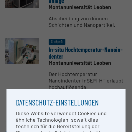
anlage
Montanuniversität Leoben
Abscheidung von dünnen
Schichten und Nanopartikel.
Großgerät
In-situ Hochtem­pe­ratur-Nanoin­
denter
Montanuniversität Leoben
Der Hochtemperatur
Nanoindenter inSEM-HT erlaubt
hochauflösende,
mikromechanische
Verformungsexperimente von
DATENSCHUTZ-EINSTELLUNGEN
Raumtemperatur bis zu maximal
1000 °C....
Diese Website verwendet Cookies und
ähnliche Technologien, soweit dies
technisch für die Bereitstellung der
Großgerät