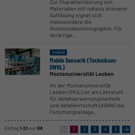
Zur Charakterisierung von
Materialien mit nahezu atomarer
Auflösung eignet sich
insbesondere die
Atomsondentomographie. Für
derartige...
Großgerät
Mobile Sensorik (Technikum-
DWRL)
Montanuniversität Leoben
An der Montanuniversität
Leoben (MUL) ist am Lehrstuhl
für Abfallverwertungstechnik
und Abfallwirtschaft (AVAW) die
Forschungsanlage...
Eintrag
1-20
von
108
«
1
2
3
4
5
»