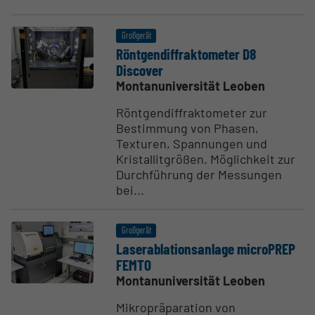
Großgerät
Röntgen­dif­frak­to­meter D8
Discover
Montanuniversität Leoben
Röntgendiffraktometer zur
Bestimmung von Phasen,
Texturen, Spannungen und
Kristallitgrößen. Möglichkeit zur
Durchführung der Messungen
bei...
Großgerät
Laser­abla­ti­ons­anlage microPREP
FEMTO
Montanuniversität Leoben
Mikropräparation von