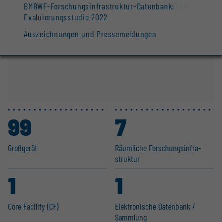
Datenschutz-Einstellungen bearbeiten
BMBWF-Forschungsinfrastruktur-Datenbank:
Evaluierungsstudie 2022
Auszeichnungen und Pressemeldungen
99
7
Großgerät
Räumliche Forschungs­in­fra­
struktur
1
1
Core Facility (CF)
Elektro­nische Datenbank /
Sammlung