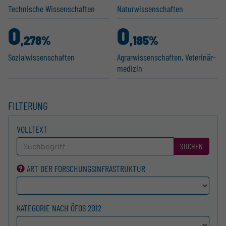
Technische Wissen­schaften
Natur­wis­sen­schaften
0
0
,278%
,185%
Sozial­wis­sen­schaften
Agrar­wis­sen­schaften, Veteri­när­
m­e­dizin
FILTERUNG
VOLLTEXT
SUCHEN
ART DER FORSCHUNGS­INFRASTRUKTUR
KATEGORIE NACH ÖFOS 2012