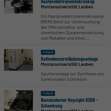
Raste­r­e­lek­tro­nen­mi­kroskop
Montanuniversität Leoben
Ein Rasterelektronenmikroskop
(REM) dient zur Untersuchung
der Mikrostruktur und
chemischen Zusammensetzung
von Metallen und einer...
Großgerät
Katho­den­zer­stäu­bungs­anlage
Montanuniversität Leoben
Sputteranlage zur Synthese von
funktionalen Schichten
Großgerät
Nanoin­denter Keysight G200 -
Schenkung
Montanuniversität Leoben