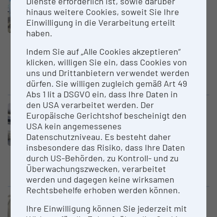
Dienste erforderlich ist, sowie darüber
Vakuum-Kammer-Beschichtung-
hinaus weitere Cookies, soweit Sie Ihre
ARC-HiPIMS
Einwilligung in die Verarbeitung erteilt
Montanuniversität Leoben
haben.
Plasmabasierte
Indem Sie auf „Alle Cookies akzeptieren“
Niedertemperatur-
klicken, willigen Sie ein, dass Cookies von
Beschichtungsanlage mit der
uns und Drittanbietern verwendet werden
Möglichkeit zur Plasmaanalyse.
dürfen. Sie willigen zugleich gemäß Art 49
Abs 1 lit a DSGVO ein, dass Ihre Daten in
den USA verarbeitet werden. Der
Großgerät
Europäische Gerichtshof bescheinigt den
Durchlauf-Katho­den­zer­stäu­
USA kein angemessenes
bungs­anlage
Datenschutzniveau. Es besteht daher
Montanuniversität Leoben
insbesondere das Risiko, dass Ihre Daten
durch US-Behörden, zu Kontroll- und zu
Sputteranlage zur Synthese von
Überwachungszwecken, verarbeitet
funktionalen Schichten
werden und dagegen keine wirksamen
Rechtsbehelfe erhoben werden können.
Großgerät
Ihre Einwilligung können Sie jederzeit mit
Univer­sal­prüf­ma­schine für Zug-,