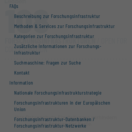
108
FAQs
Beschreibung zur Forschungs­infrastruktur
Methoden & Services zur Forschungs­infrastruktur
Kategorien zur Forschungs­infrastruktur
FORSCHUNGS­INFRASTRUKTUREN
/ OPEN FOR
Zusätzliche Informationen zur Forschungs­
COLLABORATION
infrastruktur
Suchmaschine: Fragen zur Suche
Kontakt
Information
Nationale Forschungs­infrastruktur­strategie
Forschungs­infrastrukturen in der Europäischen
Union
Ihre Datenschutz-Einstellungen verhindern
Forschungs­infrastruktur-Datenbanken /
die Anzeige der Karte.
Forschungs­infrastruktur-Netzwerke