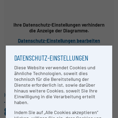
Ihre Datenschutz-Einstellungen verhindern
die Anzeige der Diagramme.
Datenschutz-Einstellungen bearbeiten
DATENSCHUTZ-EINSTELLUNGEN
Diese Website verwendet Cookies und
ähnliche Technologien, soweit dies
technisch für die Bereitstellung der
Dienste erforderlich ist, sowie darüber
hinaus weitere Cookies, soweit Sie Ihre
HAUPTGRUPPEN /
1-STELLER
Einwilligung in die Verarbeitung erteilt
haben.
81
18
Indem Sie auf „Alle Cookies akzeptieren“
,250%
,287%