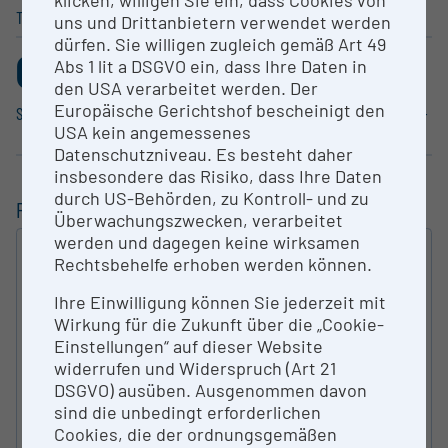
klicken, willigen Sie ein, dass Cookies von
Technische Wissen­schaften
Natur­wis­sen­schaften
uns und Drittanbietern verwendet werden
dürfen. Sie willigen zugleich gemäß Art 49
0
0
Abs 1 lit a DSGVO ein, dass Ihre Daten in
,278%
,185%
den USA verarbeitet werden. Der
Europäische Gerichtshof bescheinigt den
Sozial­wis­sen­schaften
Agrar­wis­sen­schaften, Veteri­när­
USA kein angemessenes
m­e­dizin
Datenschutzniveau. Es besteht daher
insbesondere das Risiko, dass Ihre Daten
durch US-Behörden, zu Kontroll- und zu
FILTERUNG
Überwachungszwecken, verarbeitet
werden und dagegen keine wirksamen
VOLLTEXT
Rechtsbehelfe erhoben werden können.
SUCHEN
Ihre Einwilligung können Sie jederzeit mit
Wirkung für die Zukunft über die „Cookie-
ART DER FORSCHUNGS­INFRASTRUKTUR
Einstellungen“ auf dieser Website
widerrufen und Widerspruch (Art 21
DSGVO) ausüben. Ausgenommen davon
KATEGORIE NACH ÖFOS 2012
sind die unbedingt erforderlichen
Cookies, die der ordnungsgemäßen