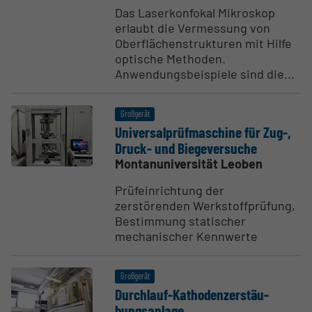
Das Laserkonfokal Mikroskop
erlaubt die Vermessung von
Oberflächenstrukturen mit Hilfe
optische Methoden.
Anwendungsbeispiele sind die...
Großgerät
Univer­sal­prüf­ma­schine für Zug-,
Druck- und Biege­ver­suche
Montanuniversität Leoben
Prüfeinrichtung der
zerstörenden Werkstoffprüfung,
Bestimmung statischer
mechanischer Kennwerte
Großgerät
Durchlauf-Katho­den­zer­stäu­
bungs­anlage