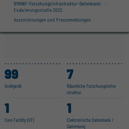
Datenschutz-Einstellungen bearbeiten
BMBWF-Forschungsinfrastruktur-Datenbank:
Evaluierungsstudie 2022
Auszeichnungen und Pressemeldungen
99
7
Großgerät
Räumliche Forschungs­in­fra­
struktur
1
1
Core Facility (CF)
Elektro­nische Datenbank /
Sammlung