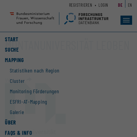
Zum
Zur
REGISTRIEREN
LOGIN
DE
EN
Seiteninhalt
Hauptnavigation
(
(
Accesskey
Accesskey
Toggl
navig
1)
2)
START
MONTANUNIVERSITÄT LEOBEN
SUCHE
MAPPING
Statistiken nach Region
Website
Cluster
Monitoring Förderungen
ESFRI-AT-Mapping
Galerie
ÜBER
FAQS & INFO