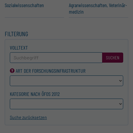
Sozial­wis­sen­schaften
Agrar­wis­sen­schaften, Veteri­när­
m­e­dizin
FILTERUNG
VOLLTEXT
SUCHEN
ART DER FORSCHUNGS­INFRASTRUKTUR
KATEGORIE NACH ÖFOS 2012
Suche zurücksetzen