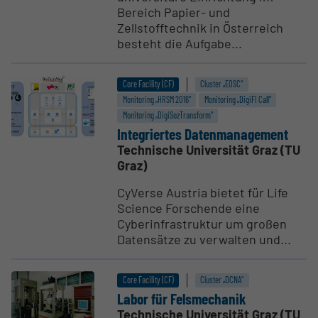
Bereich Papier- und
Zellstofftechnik in Österreich
besteht die Aufgabe...
Core Facility (CF)
Cluster „EOSC“
Monitoring „HRSM 2016“
Monitoring „DigiFI Call“
Monitoring „DigiSozTransform“
Integriertes Daten­ma­na­gement
Technische Universität Graz (TU
Graz)
CyVerse Austria bietet für Life
Science Forschende eine
Cyberinfrastruktur um großen
Datensätze zu verwalten und...
Core Facility (CF)
Cluster „DCNA“
Labor für Felsme­chanik
Technische Universität Graz (TU