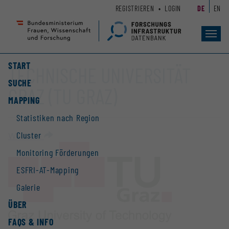
Zum
Zur
REGISTRIEREN
LOGIN
DE
EN
Seiteninhalt
Hauptnavigation
(
(
Accesskey
Accesskey
Toggl
navig
1)
2)
START
TECHNISCHE UNIVERSITÄT
SUCHE
GRAZ (TU GRAZ)
MAPPING
Statistiken nach Region
Cluster
Website
Monitoring Förderungen
ESFRI-AT-Mapping
Galerie
ÜBER
FAQS & INFO