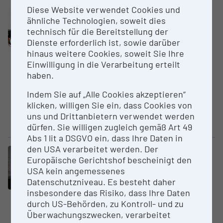
Diese Website verwendet Cookies und
Core Facility (CF)
ähnliche Technologien, soweit dies
D-Cube – Testein­richtung für das
technisch für die Bereitstellung der
Internet der Dinge (IoT)
Dienste erforderlich ist, sowie darüber
Technische Universität Graz (TU
hinaus weitere Cookies, soweit Sie Ihre
Graz)
Einwilligung in die Verarbeitung erteilt
haben.
D-Cube ist eine verteilte
Testeinrichtung, welche einen
Indem Sie auf „Alle Cookies akzeptieren“
einheitlichen Ansatz zur
klicken, willigen Sie ein, dass Cookies von
Evaluierung der Leistung von
uns und Drittanbietern verwendet werden
energiesparenden,...
dürfen. Sie willigen zugleich gemäß Art 49
Abs 1 lit a DSGVO ein, dass Ihre Daten in
den USA verarbeitet werden. Der
Core Facility (CF)
Cluster „DCNA“
Europäische Gerichtshof bescheinigt den
Geodä­ti­sches Messlabor
USA kein angemessenes
Technische Universität Graz (TU
Datenschutzniveau. Es besteht daher
Graz)
insbesondere das Risiko, dass Ihre Daten
durch US-Behörden, zu Kontroll- und zu
Das geodätische Messlabor
Überwachungszwecken, verarbeitet
besitzt Test- und