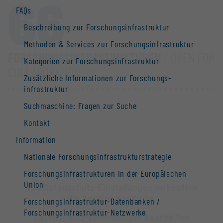
66
FAQs
Beschreibung zur Forschungs­infrastruktur
Methoden & Services zur Forschungs­infrastruktur
FORSCHUNGS­INFRASTRUKTUREN
/ OPEN FOR
Kategorien zur Forschungs­infrastruktur
COLLABORATION
Zusätzliche Informationen zur Forschungs­
infrastruktur
Suchmaschine: Fragen zur Suche
Kontakt
Information
Nationale Forschungs­infrastruktur­strategie
Forschungs­infrastrukturen in der Europäischen
Union
Ihre Datenschutz-Einstellungen verhindern
die Anzeige der Karte.
Forschungs­infrastruktur-Datenbanken /
Forschungs­infrastruktur-Netzwerke
Datenschutz-Einstellungen bearbeiten