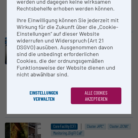
werden und dagegen keine wirksamen
Kalibrieranlagen für
Rechtsbehelfe erhoben werden können.
geometrische Größen (wie
Distanzen, Winkel, Neigungen,
Ihre Einwilligung können Sie jederzeit mit
Orientierungen,...
Wirkung für die Zukunft über die „Cookie-
Einstellungen“ auf dieser Website
widerrufen und Widerspruch (Art 21
Core Facility (CF)
Cluster „DCNA“
DSGVO) ausüben. Ausgenommen davon
Hermann-Grengg Wasser­bau­l­a­bo­
sind die unbedingt erforderlichen
ra­torium
Cookies, die der ordnungsgemäßen
Technische Universität Graz (TU
Funktionsweise der Website dienen und
Graz)
nicht abwählbar sind.
Die große Versuchshalle des
Institutes ist vertikal gegliedert.
EINSTELLUNGEN
ALLE COOKIES
Die dem Erdgeschoß
VERWALTEN
AKZEPTIEREN
zugehörende Versuchsfläche mit
rund...
Core Facility (CF)
Cluster „HPC“
Cluster „DCNA“
Monitoring „DigiFI Call“