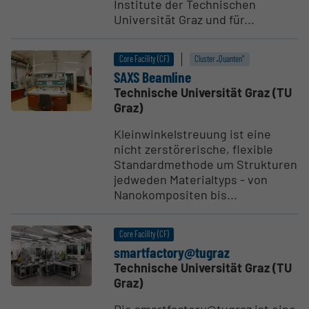
Institute der Technischen
Universität Graz und für...
Core Facility (CF)
Cluster „Quanten“
SAXS Beamline
Technische Universität Graz (TU
Graz)
Kleinwinkelstreuung ist eine
nicht zerstörerische, flexible
Standardmethode um Strukturen
jedweden Materialtyps - von
Nanokompositen bis...
Core Facility (CF)
smart­facto­ry@­tugraz
Technische Universität Graz (TU
Graz)
Die smartfactory@tugraz ist eine