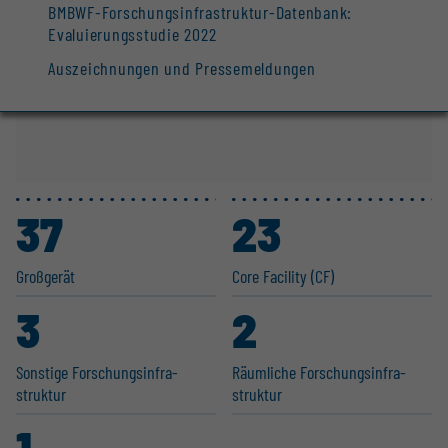
BMBWF-Forschungsinfrastruktur-Datenbank:
Evaluierungsstudie 2022
Auszeichnungen und Pressemeldungen
37
23
Großgerät
Core Facility (CF)
3
2
Sonstige Forschungs­in­fra­
Räumliche Forschungs­in­fra­
struktur
struktur
1