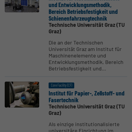
und Entwick­lungs­me­thodik,
Bereich Betriebs­fes­tigkeit und
Schie­nen­fahr­zeug­technik
Technische Universität Graz (TU
Graz)
Die an der Technischen
Universität Graz am Institut für
Maschinenelemente und
Entwicklungsmethodik, Bereich
Betriebsfestigkeit und...
Core Facility (CF)
Institut für Papier-, Zellstoff- und
Faser­technik
Technische Universität Graz (TU
Graz)
Als einzige institutionalisierte
universitäre Einrichtung im