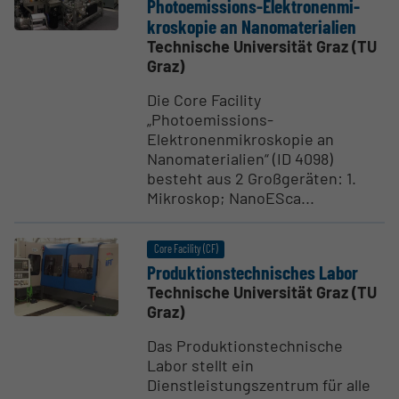
Photo­e­mis­sions-Elektro­nen­mi­
kros­kopie an Nanoma­te­rialien
Technische Universität Graz (TU
Graz)
Die Core Facility
„Photoemissions-
Elektronenmikroskopie an
Nanomaterialien“ (ID 4098)
besteht aus 2 Großgeräten: 1.
Mikroskop; NanoESca...
Core Facility (CF)
Produk­ti­ons­tech­ni­sches Labor
Technische Universität Graz (TU
Graz)
Das Produktionstechnische
Labor stellt ein
Dienstleistungszentrum für alle