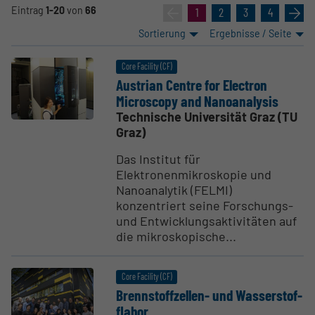
Eintrag
1-20
von
66
«
1
2
3
4
»
Sortierung
Ergebnisse / Seite
Core Facility (CF)
Austrian Centre for Electron
Micro­scopy and Nanoana­lysis
Technische Universität Graz (TU
Graz)
Das Institut für
Elektronenmikroskopie und
Nanoanalytik (FELMI)
konzentriert seine Forschungs-
und Entwicklungsaktivitäten auf
die mikroskopische...
Core Facility (CF)
Brenn­stoff­zellen- und Wasser­stof­
flabor