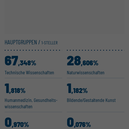
HAUPTGRUPPEN /
1-STELLER
67
28
,348%
,606%
Technische Wissen­schaften
Natur­wis­sen­schaften
1
1
,818%
,182%
Human­me­dizin, Gesund­heits­
Bildende/Gestal­tende Kunst
wis­sen­schaften
0
0
,970%
,076%