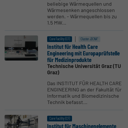
beliebige Wärmequellen und
Wärmesenken angeschlossen
werden. - Wärmequellen bis zu
1.5 MW...
Core Facility (CF)
Cluster „DCNA“
Institut für Health Care
Engineering mit Europa­prüf­s­telle
für Medizin­pro­dukte
Technische Universität Graz (TU
Graz)
Das INSTITUT FÜR HEALTH CARE
ENGINEERING an der Fakultät für
Informatik und Biomedizinische
Technik befasst...
Core Facility (CF)
Institut für Maschi­nen­e­le­mente