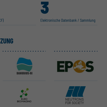
3
CF)
Elektro­nische Datenbank / Sammlung
TZUNG
DANUBIUS-ERIC
EPOS ERIC
Euro-BioImaging ERIC
ILL