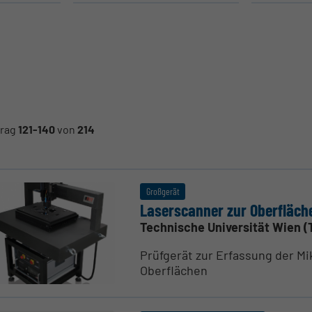
trag
121-140
von
214
Großgerät
Laser­s­canner zur Oberfläch
Technische Universität Wien (
Prüfgerät zur Erfassung der M
Oberflächen