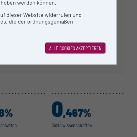
rhoben werden können.
agramme.
 auf dieser Website widerrufen und
ies, die der ordnungsgemäßen
ALLE COOKIES AKZEPTIEREN
0
48%
,467%
n­schaften
Sozial­wis­sen­schaften