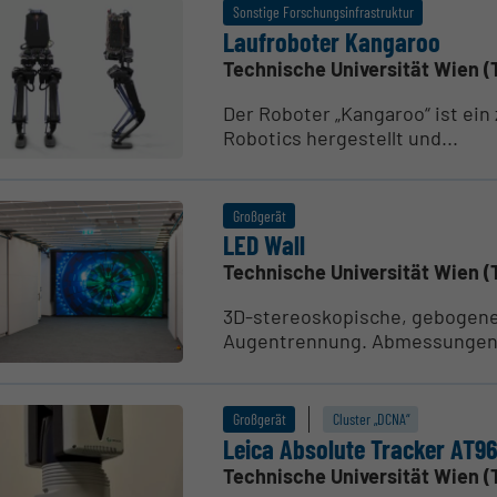
Sonstige Forschungsinfrastruktur
Laufro­boter Kangaroo
Technische Universität Wien (
Der Roboter „Kangaroo“ ist ein
Robotics hergestellt und...
Großgerät
LED Wall
Technische Universität Wien (
3D-stereoskopische, gebogene
Augentrennung. Abmessungen: 5
Großgerät
Cluster „DCNA“
Leica Absolute Tracker AT9
Technische Universität Wien (