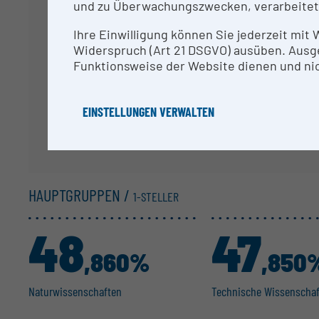
und zu Überwachungszwecken, verarbeitet
Ihre Da
Ihre Einwilligung können Sie jederzeit mit
Widerspruch (Art 21 DSGVO) ausüben. Ausg
Funktionsweise der Website dienen und nic
EINSTELLUNGEN VERWALTEN
HAUPTGRUPPEN /
1-STELLER
48
47
,860%
,850
Natur­wis­sen­schaften
Technische Wissen­scha