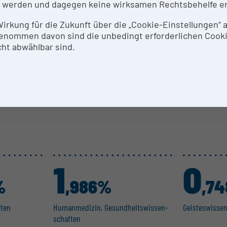
 werden und dagegen keine wirksamen Rechtsbehelfe e
tenschutz-Einstellungen verhindern die Anzeige der Di
 Wirkung für die Zukunft über die „Cookie-Einstellungen“
Datenschutz-Einstellungen bearbeiten
enommen davon sind die unbedingt erforderlichen Cook
ht abwählbar sind.
1
0
%
,986%
,7
ften
Human­me­dizin, Gesund­heits­wis­sen­
Geistes­wis­se
schaften