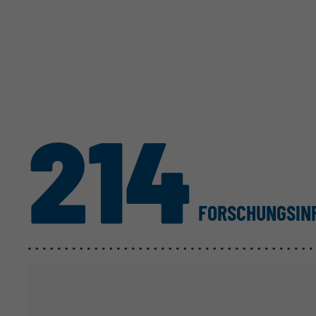
214
FORSCHUNGS­I