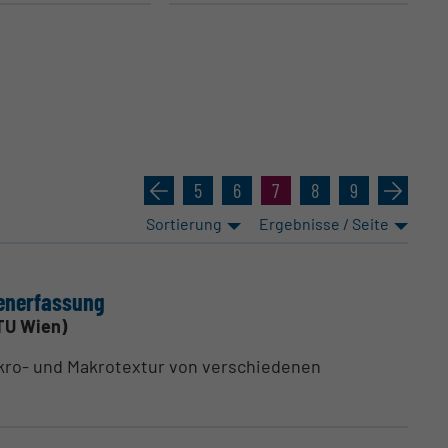
«
5
6
7
8
9
»
Sortierung
Ergebnisse / Seite
en­er­fassung
TU Wien)
ikro- und Makrotextur von verschiedenen