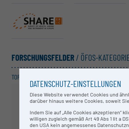
SHARE ERIC
FORSCHUNGSFELDER
/ ÖFOS-KATEGORI
TOP KATEGORIEN /
3-STELLER
DATENSCHUTZ-EINSTELLUNGEN
Diese Website verwendet Cookies und ähnlic
darüber hinaus weitere Cookies, soweit Sie 
Indem Sie auf „Alle Cookies akzeptieren“ kl
willigen zugleich gemäß Art 49 Abs 1 lit a
den USA kein angemessenes Datenschutzniv