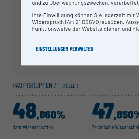
und zu Überwachungszwecken, verarbeitet
Ihre Da
Ihre Einwilligung können Sie jederzeit mit
Widerspruch (Art 21 DSGVO) ausüben. Ausg
Funktionsweise der Website dienen und nic
EINSTELLUNGEN VERWALTEN
HAUPTGRUPPEN /
1-STELLER
48
47
,860%
,850
Natur­wis­sen­schaften
Technische Wissen­scha