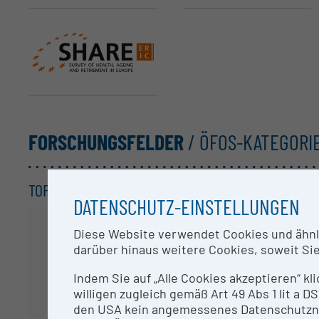
SHARE ERIC
FORSCHUNGSFELDER
/ ÖFOS-KATEGORI
TOP KATEGORIEN /
3-STELLER
DATENSCHUTZ-EINSTELLUNGEN
Diese Website verwendet Cookies und ähnlic
darüber hinaus weitere Cookies, soweit Sie 
Indem Sie auf „Alle Cookies akzeptieren“ kl
willigen zugleich gemäß Art 49 Abs 1 lit a
den USA kein angemessenes Datenschutzniv