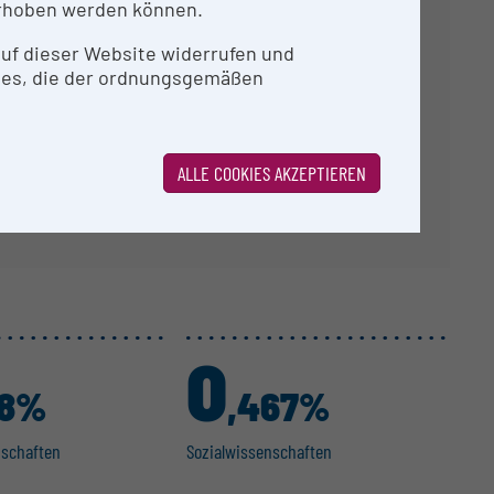
rhoben werden können.
agramme.
 auf dieser Website widerrufen und
ies, die der ordnungsgemäßen
ALLE COOKIES AKZEPTIEREN
0
48%
,467%
n­schaften
Sozial­wis­sen­schaften