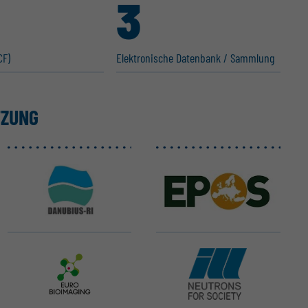
3
CF)
Elektro­nische Datenbank / Sammlung
TZUNG
DANUBIUS-ERIC
EPOS ERIC
Euro-BioImaging ERIC
ILL