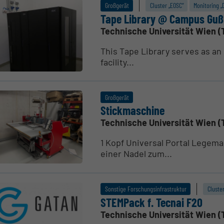
Großgerät
Cluster „EOSC“
Monitoring „D
Tape Library @ Campus Gu
Technische Universität Wien (
This Tape Library serves as an
facility...
Großgerät
Stick­ma­schine
Technische Universität Wien (
1 Kopf Universal Portal Legema
einer Nadel zum...
Sonstige Forschungsinfrastruktur
Cluste
STEMPack f. Tecnai F20
Technische Universität Wien (