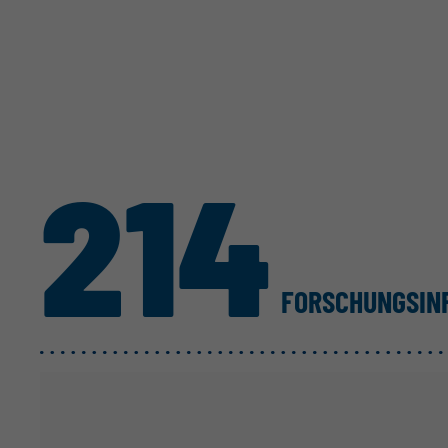
214
FORSCHUNGS­I