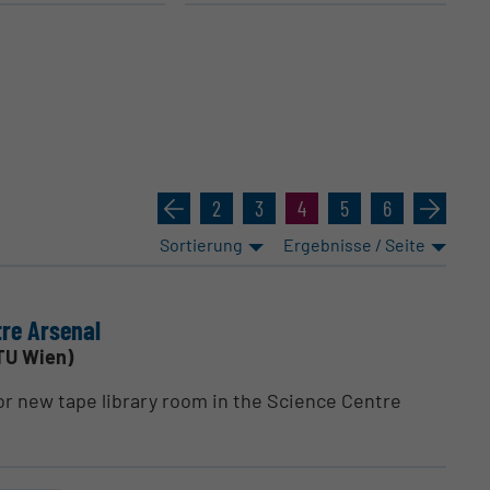
«
2
3
4
5
6
»
Sortierung
Ergebnisse / Seite
tre Arsenal
TU Wien)
for new tape library room in the Science Centre