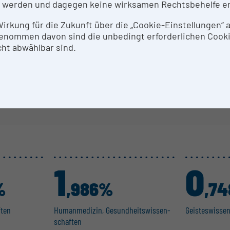
 werden und dagegen keine wirksamen Rechtsbehelfe e
tenschutz-Einstellungen verhindern die Anzeige der Di
 Wirkung für die Zukunft über die „Cookie-Einstellungen“
Datenschutz-Einstellungen bearbeiten
enommen davon sind die unbedingt erforderlichen Cook
ht abwählbar sind.
1
0
%
,986%
,7
ften
Human­me­dizin, Gesund­heits­wis­sen­
Geistes­wis­se
schaften