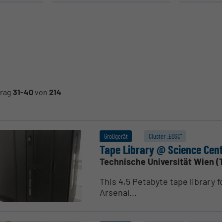
trag
31-40
von
214
Großgerät
Cluster „EOSC“
Tape Library @ Science Cen
Technische Universität Wien (
This 4,5 Petabyte tape library 
Arsenal...