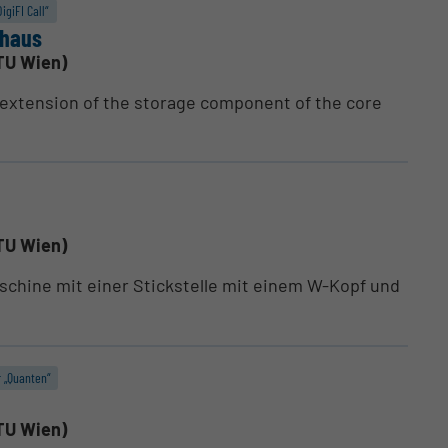
igiFI Call“
ßhaus
TU Wien)
 extension of the storage component of the core
TU Wien)
schine mit einer Stickstelle mit einem W-Kopf und
r „Quanten“
TU Wien)