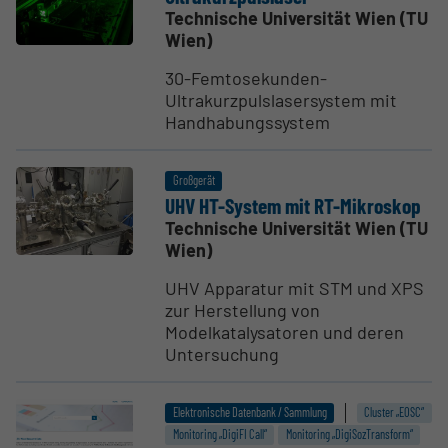
Technische Universität Wien (TU
Wien)
30-Femtosekunden-
Ultrakurzpulslasersystem mit
Handhabungssystem
Großgerät
UHV HT-System mit RT-Mikroskop
Technische Universität Wien (TU
Wien)
UHV Apparatur mit STM und XPS
zur Herstellung von
Modelkatalysatoren und deren
Untersuchung
Elektronische Datenbank / Sammlung
Cluster „EOSC“
Monitoring „DigiFI Call“
Monitoring „DigiSozTransform“