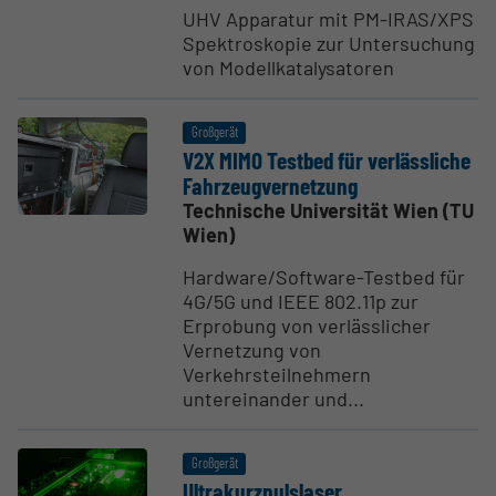
UHV Apparatur mit PM-IRAS/XPS
Spektroskopie zur Untersuchung
von Modellkatalysatoren
Großgerät
V2X MIMO Testbed für verläss­liche
Fahrzeug­ver­netzung
Technische Universität Wien (TU
Wien)
Hardware/Software-Testbed für
4G/5G und IEEE 802.11p zur
Erprobung von verlässlicher
Vernetzung von
Verkehrsteilnehmern
untereinander und...
Großgerät
Ultra­kurz­puls­laser