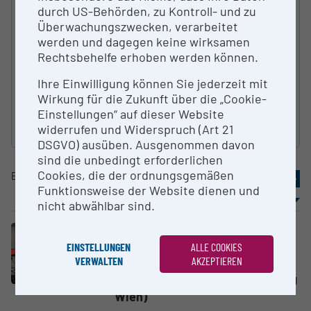
durch US-Behörden, zu Kontroll- und zu
ART DER FORSCHUNGS­INFRASTRUKTUR
Überwachungszwecken, verarbeitet
werden und dagegen keine wirksamen
Rechtsbehelfe erhoben werden können.
KATEGORIE NACH ÖFOS 2012
Ihre Einwilligung können Sie jederzeit mit
Wirkung für die Zukunft über die „Cookie-
Einstellungen“ auf dieser Website
widerrufen und Widerspruch (Art 21
Suche zurücksetzen
DSGVO) ausüben. Ausgenommen davon
sind die unbedingt erforderlichen
Cookies, die der ordnungsgemäßen
Eintrag
11-20
von
214
«
1
2
3
4
5
»
Funktionsweise der Website dienen und
Sortierung
Ergebnisse / Seite
nicht abwählbar sind.
Großgerät
EINSTELLUNGEN
ALLE COOKIES
Vakuum-Apparatur für XPS und
VERWALTEN
AKZEPTIEREN
PM-IRAS Messungen
Technische Universität Wien (TU
Wien)