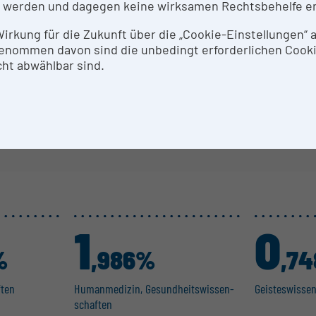
 werden und dagegen keine wirksamen Rechtsbehelfe e
tenschutz-Einstellungen verhindern die Anzeige der Di
 Wirkung für die Zukunft über die „Cookie-Einstellungen“
Datenschutz-Einstellungen bearbeiten
enommen davon sind die unbedingt erforderlichen Cook
ht abwählbar sind.
1
0
%
,986%
,7
ften
Human­me­dizin, Gesund­heits­wis­sen­
Geistes­wis­se
schaften