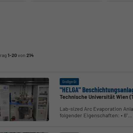
trag
1-20
von
214
Großgerät
"HELGA" Beschich­tungs­anla
Technische Universität Wien (
Lab-sized Arc Evaporation Anl
folgender Eigenschaften: • 6"...