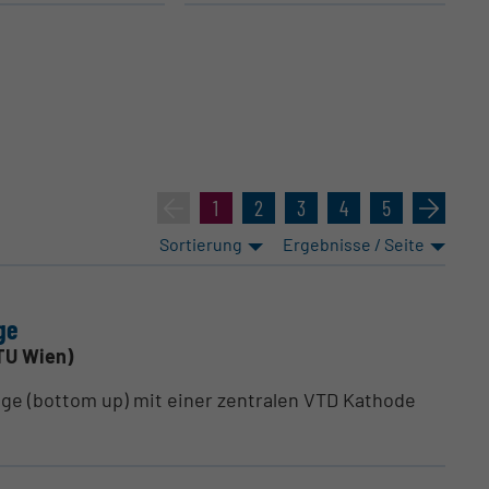
«
1
2
3
4
5
»
Sortierung
Ergebnisse / Seite
ge
TU Wien)
age (bottom up) mit einer zentralen VTD Kathode