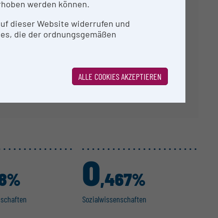
rhoben werden können.
agramme.
 auf dieser Website widerrufen und
ies, die der ordnungsgemäßen
ALLE COOKIES AKZEPTIEREN
0
48%
,467%
n­schaften
Sozial­wis­sen­schaften