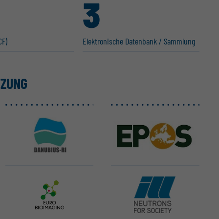
3
CF)
Elektro­nische Datenbank / Sammlung
TZUNG
DANUBIUS-ERIC
EPOS ERIC
Euro-BioImaging ERIC
ILL