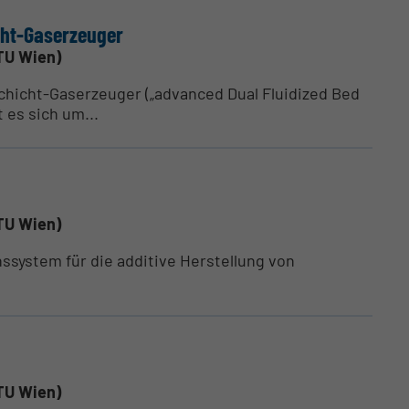
ht-Gaser­zeuger
TU Wien)
hicht-Gaserzeuger („advanced Dual Fluidized Bed
t es sich um...
TU Wien)
system für die additive Herstellung von
TU Wien)