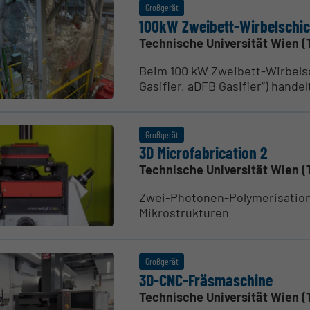
Großgerät
100kW Zweibett-Wirbel­schic
Technische Universität Wien (
Beim 100 kW Zweibett-Wirbelsc
Gasifier, aDFB Gasifier“) handel
Großgerät
3D Micro­fa­bri­cation 2
Technische Universität Wien (
Zwei-Photonen-Polymerisations
Mikrostrukturen
Großgerät
3D-CNC-Fräsma­schine
Technische Universität Wien (