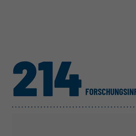
214
FORSCHUNGS­I