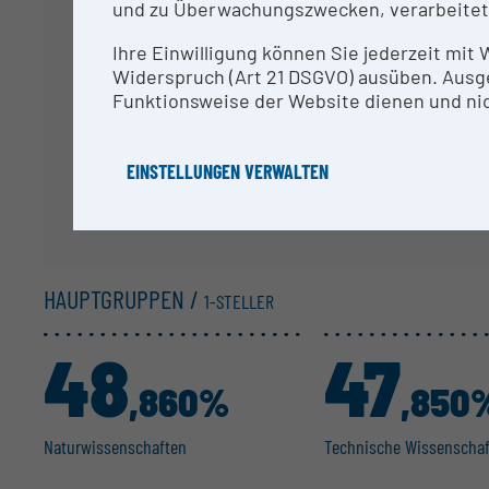
und zu Überwachungszwecken, verarbeitet
Ihre Da
Ihre Einwilligung können Sie jederzeit mit
Widerspruch (Art 21 DSGVO) ausüben. Ausg
Funktionsweise der Website dienen und nic
EINSTELLUNGEN VERWALTEN
HAUPTGRUPPEN /
1-STELLER
48
47
,860%
,850
Natur­wis­sen­schaften
Technische Wissen­scha