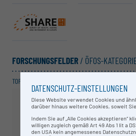
SHARE ERIC
FORSCHUNGSFELDER
/ ÖFOS-KATEGORI
TOP KATEGORIEN /
3-STELLER
DATENSCHUTZ-EINSTELLUNGEN
Diese Website verwendet Cookies und ähnlic
darüber hinaus weitere Cookies, soweit Sie 
Indem Sie auf „Alle Cookies akzeptieren“ kl
willigen zugleich gemäß Art 49 Abs 1 lit a
den USA kein angemessenes Datenschutzniv