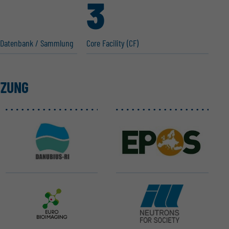
3
e Datenbank / Sammlung
Core Facility (CF)
TZUNG
DANUBIUS-ERIC
EPOS ERIC
Euro-BioImaging ERIC
ILL