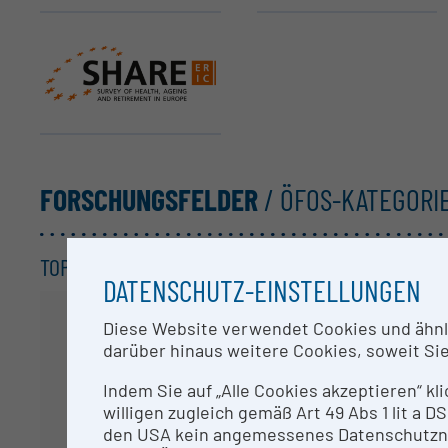
SHARE ERIC
FORSCHUNGSFELDER
/ ÖFOS-KATEGORI
TOP KATEGORIEN /
3-STELLER
DATENSCHUTZ-EINSTELLUNGEN
Diese Website verwendet Cookies und ähnlic
darüber hinaus weitere Cookies, soweit Sie 
Indem Sie auf „Alle Cookies akzeptieren“ kl
willigen zugleich gemäß Art 49 Abs 1 lit a
den USA kein angemessenes Datenschutzniv