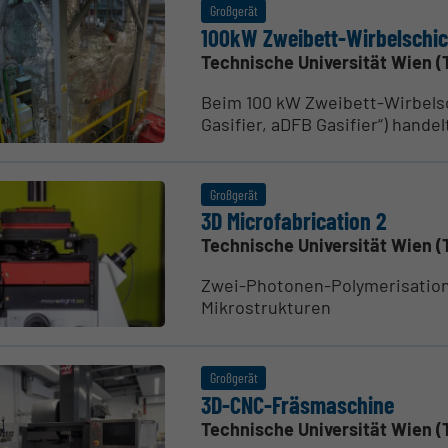
Großgerät
100kW Zweibett-Wirbel­schic
Technische Universität Wien (
Beim 100 kW Zweibett-Wirbelsc
Gasifier, aDFB Gasifier“) handel
Großgerät
3D Micro­fa­bri­cation 2
Technische Universität Wien (
Zwei-Photonen-Polymerisations
Mikrostrukturen
Großgerät
3D-CNC-Fräsma­schine
Technische Universität Wien (