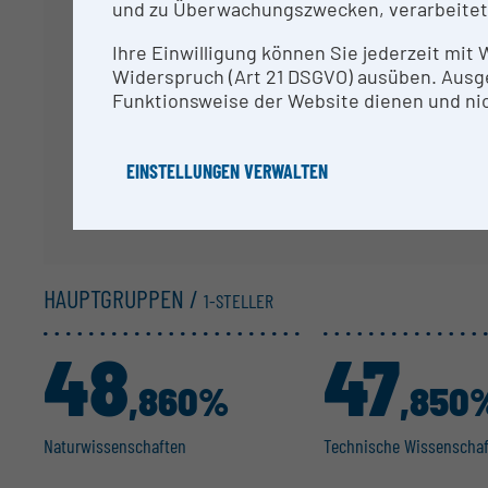
und zu Überwachungszwecken, verarbeitet
Ihre Da
Ihre Einwilligung können Sie jederzeit mit
Widerspruch (Art 21 DSGVO) ausüben. Ausg
Funktionsweise der Website dienen und nic
EINSTELLUNGEN VERWALTEN
HAUPTGRUPPEN /
1-STELLER
48
47
,860%
,850
Natur­wis­sen­schaften
Technische Wissen­scha