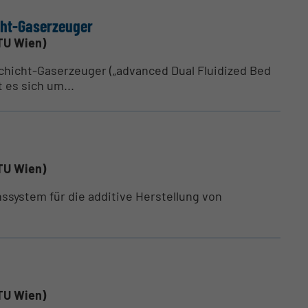
ht-Gaser­zeuger
TU Wien)
hicht-Gaserzeuger („advanced Dual Fluidized Bed
t es sich um...
TU Wien)
system für die additive Herstellung von
TU Wien)