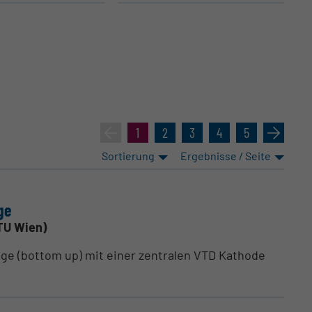
«
1
2
3
4
5
»
Sortierung
Ergebnisse / Seite
ge
TU Wien)
age (bottom up) mit einer zentralen VTD Kathode