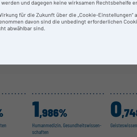
 werden und dagegen keine wirksamen Rechtsbehelfe e
tenschutz-Einstellungen verhindern die Anzeige der Di
 Wirkung für die Zukunft über die „Cookie-Einstellungen“
Datenschutz-Einstellungen bearbeiten
enommen davon sind die unbedingt erforderlichen Cook
ht abwählbar sind.
1
0
%
,986%
,7
ften
Human­me­dizin, Gesund­heits­wis­sen­
Geistes­wis­se
schaften