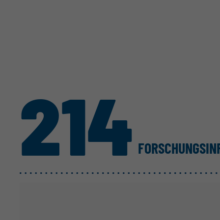
214
FORSCHUNGS­I