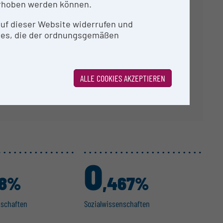
rhoben werden können.
agramme.
 auf dieser Website widerrufen und
ies, die der ordnungsgemäßen
ALLE COOKIES AKZEPTIEREN
0
48%
,467%
n­schaften
Sozial­wis­sen­schaften