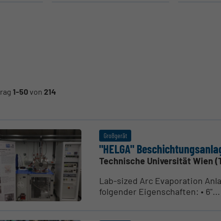
trag
1-50
von
214
Großgerät
"HELGA" Beschich­tungs­anla
Technische Universität Wien (
Lab-sized Arc Evaporation Anl
folgender Eigenschaften: • 6"...