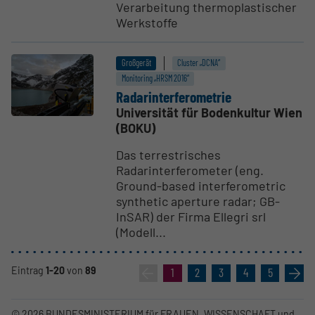
Verarbeitung thermoplastischer
Werkstoffe
Großgerät
Cluster „DCNA“
Monitoring „HRSM 2016“
Radar­in­ter­fe­ro­metrie
Universität für Bodenkultur Wien
(BOKU)
Das terrestrisches
Radarinterferometer (eng.
Ground-based interferometric
synthetic aperture radar; GB-
InSAR) der Firma Ellegri srl
(Modell...
Eintrag
1-20
von
89
«
1
2
3
4
5
»
© 2026 BUNDESMINISTERIUM für FRAUEN, WISSENSCHAFT und