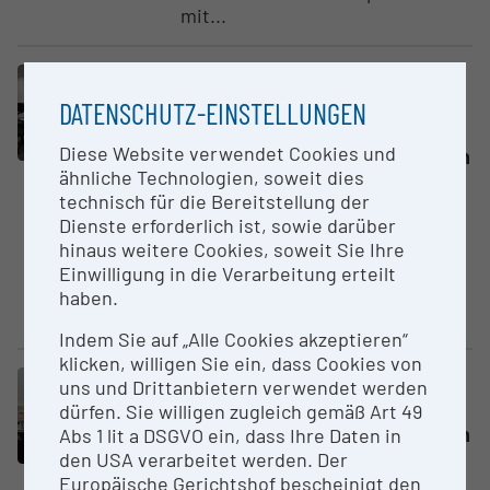
mit...
Großgerät
Konfokal Mikroskop Leica TCS SP
DATENSCHUTZ-EINSTELLUNGEN
5 II
Diese Website verwendet Cookies und
Universität für Bodenkultur Wien
ähnliche Technologien, soweit dies
(BOKU)
technisch für die Bereitstellung der
Dieses konfokale Laser-
Dienste erforderlich ist, sowie darüber
Rastermikroskop steht für
hinaus weitere Cookies, soweit Sie Ihre
Routineanalysen zur Verfügung,
Einwilligung in die Verarbeitung erteilt
bei denen von dicken Proben
haben.
optische Schnitte...
Indem Sie auf „Alle Cookies akzeptieren“
klicken, willigen Sie ein, dass Cookies von
Großgerät
uns und Drittanbietern verwendet werden
Raman Mikroskop
dürfen. Sie willigen zugleich gemäß Art 49
Universität für Bodenkultur Wien
Abs 1 lit a DSGVO ein, dass Ihre Daten in
(BOKU)
den USA verarbeitet werden. Der
Europäische Gerichtshof bescheinigt den