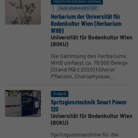
Elektronische Datenbank / Sammlung
Cluster „Biodiversität & LTER“
Herbarium der Univer­sität für
Boden­kultur Wien (Herbarium
WHB)
Universität für Bodenkultur Wien
(BOKU)
Die Sammlung des Herbariums
WHB umfasst ca. 76.000 Belege
(Stand März 2020) höherer
Pflanzen, Charophyceae...
Großgerät
Spritz­gies­s­technik Smart Power
120
Universität für Bodenkultur Wien
(BOKU)
Spritzgussmaschine für die