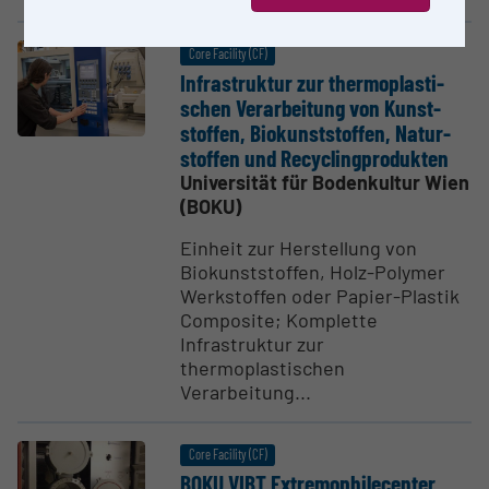
Core Facility (CF)
Infra­struktur zur thermo­plas­ti­
schen Verar­beitung von Kunst­
stoffen, Biokunst­stoffen, Natur­
stoffen und Recyc­ling­pro­dukten
Universität für Bodenkultur Wien
(BOKU)
Einheit zur Herstellung von
Biokunststoffen, Holz-Polymer
Werkstoffen oder Papier-Plastik
Composite; Komplette
Infrastruktur zur
thermoplastischen
Verarbeitung...
Core Facility (CF)
BOKU VIBT Extre­mo­phi­l­e­center