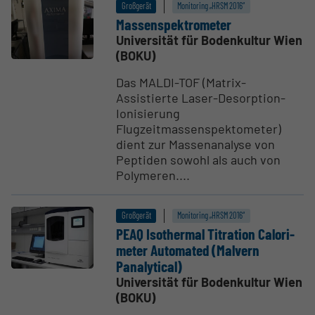
Großgerät
Monitoring „HRSM 2016“
Massen­spek­tro­meter
Universität für Bodenkultur Wien
(BOKU)
Das MALDI-TOF (Matrix-
Assistierte Laser-Desorption-
Ionisierung
Flugzeitmassenspektometer)
dient zur Massenanalyse von
Peptiden sowohl als auch von
Polymeren....
Großgerät
Monitoring „HRSM 2016“
PEAQ Isothermal Titration Calori­
meter Automated (Malvern
Panalytical)
Universität für Bodenkultur Wien
(BOKU)