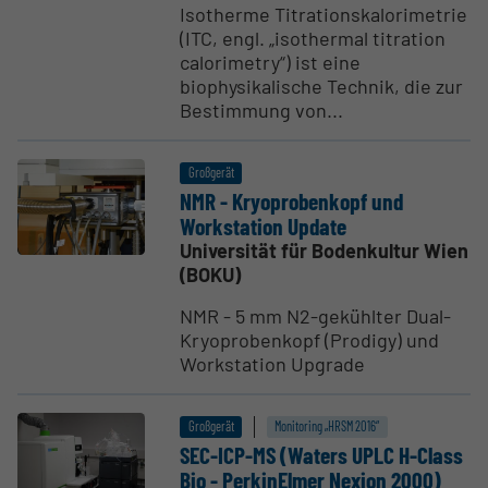
Isotherme Titrationskalorimetrie
(ITC, engl. „isothermal titration
calorimetry“) ist eine
biophysikalische Technik, die zur
Bestimmung von...
Großgerät
NMR - Kryopro­benkopf und
Workstation Update
Universität für Bodenkultur Wien
(BOKU)
NMR - 5 mm N2-gekühlter Dual-
Kryoprobenkopf (Prodigy) und
Workstation Upgrade
Großgerät
Monitoring „HRSM 2016“
SEC-ICP-MS (Waters UPLC H-Class
Bio - Perki­nElmer Nexion 2000)