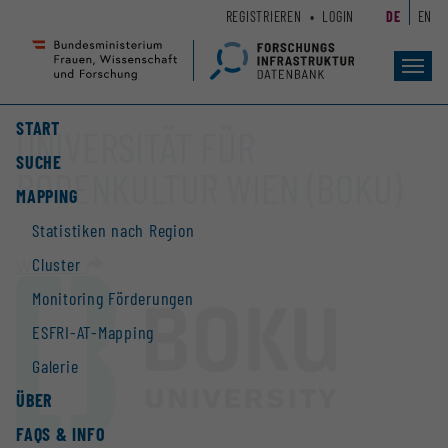
Zum
Zur
REGISTRIEREN
LOGIN
DE
EN
Seiteninhalt
Hauptnavigation
(
(
Accesskey
Accesskey
Toggl
navig
1)
2)
START
UNIVERSITÄT FÜR
SUCHE
BODENKULTUR WIEN (BOKU)
MAPPING
Statistiken nach Region
Cluster
Website
Monitoring Förderungen
ESFRI-AT-Mapping
Galerie
ÜBER
FAQS & INFO