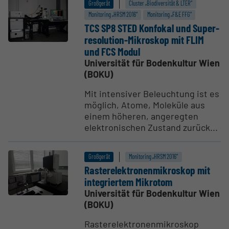
Großgerät
Cluster „Biodiversität & LTER“
Monitoring „HRSM 2016“
Monitoring „F&E FFG“
TCS SP8 STED Konfokal und Super­
re­so­lution-Mikroskop mit FLIM
und FCS Modul
Universität für Bodenkultur Wien
(BOKU)
Mit intensiver Beleuchtung ist es
möglich, Atome, Moleküle aus
einem höheren, angeregten
elektronischen Zustand zurück...
Großgerät
Monitoring „HRSM 2016“
Raste­r­e­lek­tro­nen­mi­kroskop mit
integriertem Mikrotom
Universität für Bodenkultur Wien
(BOKU)
Rasterelektronenmikroskop