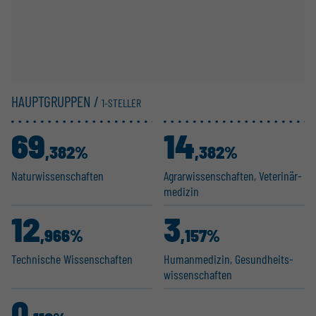
HAUPTGRUPPEN /
1-STELLER
69
14
,382%
,382%
Natur­wis­sen­schaften
Agrar­wis­sen­schaften, Veteri­när­
m­e­dizin
12
3
,966%
,157%
Technische Wissen­schaften
Human­me­dizin, Gesund­heits­
wis­sen­schaften
0