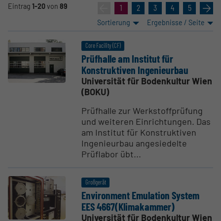
Eintrag
1-20
von
89
«
1
2
3
4
5
»
Sortierung
Ergebnisse / Seite
Core Facility (CF)
Prüfhalle am Institut für
Konstruk­tiven Ingenieurbau
Universität für Bodenkultur Wien
(BOKU)
Prüfhalle zur Werkstoffprüfung
und weiteren Einrichtungen. Das
am Institut für Konstruktiven
Ingenieurbau angesiedelte
Prüflabor übt...
Großgerät
Environment Emulation System
EES 4667(Klima­kammer)
Universität für Bodenkultur Wien