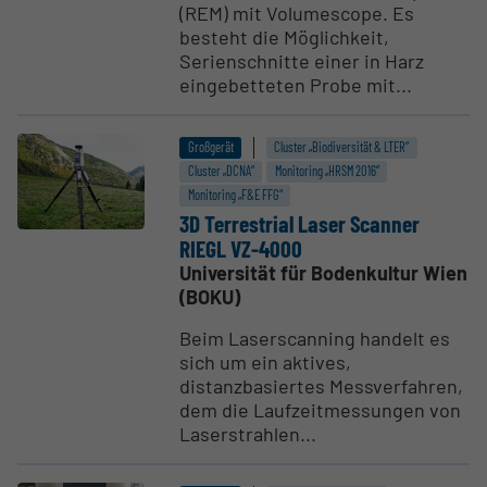
(REM) mit Volumescope. Es
besteht die Möglichkeit,
Serienschnitte einer in Harz
eingebetteten Probe mit...
Großgerät
Cluster „Biodiversität & LTER“
Cluster „DCNA“
Monitoring „HRSM 2016“
Monitoring „F&E FFG“
3D Terre­s­trial Laser Scanner
RIEGL VZ-4000
Universität für Bodenkultur Wien
(BOKU)
Beim Laserscanning handelt es
sich um ein aktives,
distanzbasiertes Messverfahren,
dem die Laufzeitmessungen von
Laserstrahlen...