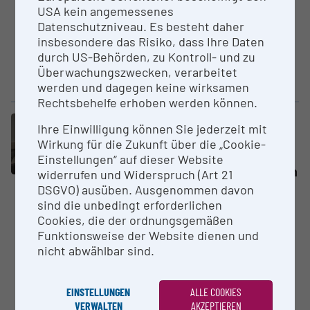
Raman-Mikroskopie ist eine
USA kein angemessenes
spezielle
Datenschutzniveau. Es besteht daher
Bildakquisitionstechnik, um
insbesondere das Risiko, dass Ihre Daten
detaillierte chemische Abbilder
durch US-Behörden, zu Kontroll- und zu
basierend auf den Raman-
Überwachungszwecken, verarbeitet
Spektren einer Probe...
werden und dagegen keine wirksamen
Rechtsbehelfe erhoben werden können.
Großgerät
Ihre Einwilligung können Sie jederzeit mit
Laser-Mikro­dis­sek­tions-
Wirkung für die Zukunft über die „Cookie-
Mikroskop
Einstellungen“ auf dieser Website
Universität für Bodenkultur Wien
widerrufen und Widerspruch (Art 21
(BOKU)
DSGVO) ausüben. Ausgenommen davon
sind die unbedingt erforderlichen
Mit diesem Laser-
Cookies, die der ordnungsgemäßen
Präparationsmikroskop können
Funktionsweise der Website dienen und
Gewebe- bzw. Zellteile aus
nicht abwählbar sind.
mikroskopischen Schnitten für
weitere molekularbiologische
Untersuchungen
EINSTELLUNGEN
ALLE COOKIES
herausgeschnitten...
VERWALTEN
AKZEPTIEREN