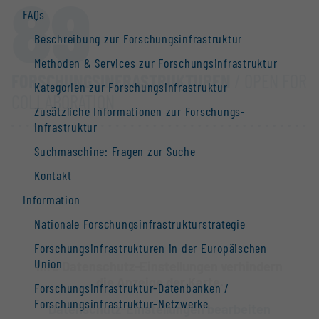
89
FAQs
Beschreibung zur Forschungs­infrastruktur
Methoden & Services zur Forschungs­infrastruktur
FORSCHUNGS­INFRASTRUKTUREN
/ OPEN FOR
Kategorien zur Forschungs­infrastruktur
COLLABORATION
Zusätzliche Informationen zur Forschungs­
infrastruktur
Suchmaschine: Fragen zur Suche
Kontakt
Information
Nationale Forschungs­infrastruktur­strategie
Forschungs­infrastrukturen in der Europäischen
Union
Ihre Datenschutz-Einstellungen verhindern
die Anzeige der Karte.
Forschungs­infrastruktur-Datenbanken /
Forschungs­infrastruktur-Netzwerke
Datenschutz-Einstellungen bearbeiten