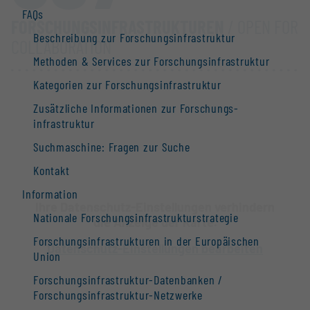
FAQs
FORSCHUNGS­INFRASTRUKTUREN
/ OPEN FOR
Beschreibung zur Forschungs­infrastruktur
COLLABORATION
Methoden & Services zur Forschungs­infrastruktur
Kategorien zur Forschungs­infrastruktur
Zusätzliche Informationen zur Forschungs­
infrastruktur
Suchmaschine: Fragen zur Suche
Kontakt
Information
Ihre Datenschutz-Einstellungen verhindern
Nationale Forschungs­infrastruktur­strategie
die Anzeige der Karte.
Forschungs­infrastrukturen in der Europäischen
Datenschutz-Einstellungen bearbeiten
Union
Forschungs­infrastruktur-Datenbanken /
Forschungs­infrastruktur-Netzwerke