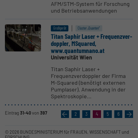
AFM/STM-System für Forschung
und Betriebsanwendungen
Großgerät
Cluster „Quanten“
Titan Saphir Laser + Frequ­enz­ver­
doppler, MSquared,
www.quantumnano.at
Universität Wien
Titan Saphir Laser +
Frequenzverdoppler der Firma
M-Squared (benötigt externen
Pumplaser). Anwendung in der
Spektroskopie...
Eintrag
31-40
von
397
«
2
3
4
5
6
»
© 2026 BUNDESMINISTERIUM für FRAUEN, WISSENSCHAFT und
FORSCHUNG