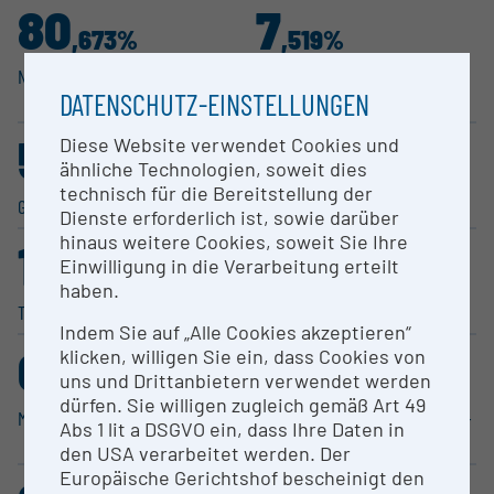
80
7
,673%
,519%
Natur­wis­sen­schaften
Human­me­dizin, Gesund­heits­
DATENSCHUTZ-EINSTELLUNGEN
wis­sen­schaften
5
4
Diese Website verwendet Cookies und
,693%
,169%
ähnliche Technologien, soweit dies
technisch für die Bereitstellung der
Geistes­wis­sen­schaften
Sozial­wis­sen­schaften
Dienste erforderlich ist, sowie darüber
hinaus weitere Cookies, soweit Sie Ihre
1
0
Einwilligung in die Verarbeitung erteilt
,368%
,214%
haben.
Technische Wissen­schaften
Darstel­lende Kunst
Indem Sie auf „Alle Cookies akzeptieren“
0
0
klicken, willigen Sie ein, dass Cookies von
,151%
,139%
uns und Drittanbietern verwendet werden
dürfen. Sie willigen zugleich gemäß Art 49
Musik
Agrar­wis­sen­schaften, Veteri­när­
Abs 1 lit a DSGVO ein, dass Ihre Daten in
m­e­dizin
den USA verarbeitet werden. Der
Europäische Gerichtshof bescheinigt den