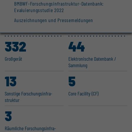
BMBWF-Forschungsinfrastruktur-Datenbank:
Evaluierungsstudie 2022
Auszeichnungen und Pressemeldungen
332
44
Großgerät
Elektro­nische Datenbank /
Sammlung
13
5
Sonstige Forschungs­in­fra­
Core Facility (CF)
struktur
3
Räumliche Forschungs­in­fra­