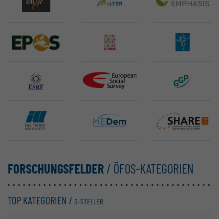
EMBL ELIXIR
eLTER RI
EMPHASIS
EPOS ERIC
E-RIHS ERIC
ELT (ESO)
ESRF EBS
ESS ERIC
GGP
ILL
MEDem
SHARE ERIC
FORSCHUNGSFELDER
/ ÖFOS-KATEGORIEN
TOP KATEGORIEN /
3-STELLER