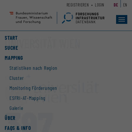
Zum
Zur
REGISTRIEREN
LOGIN
DE
EN
Seiteninhalt
Hauptnavigation
(
(
Accesskey
Accesskey
Toggl
navig
1)
2)
START
UNIVERSITÄT WIEN
SUCHE
MAPPING
Statistiken nach Region
Website
Cluster
Monitoring Förderungen
ESFRI-AT-Mapping
397
Galerie
ÜBER
FAQS & INFO