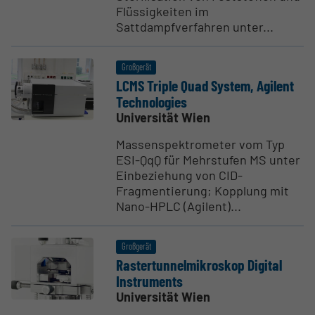
Flüssigkeiten im
Sattdampfverfahren unter...
Großgerät
LCMS Triple Quad System, Agilent
Techno­logies
Universität Wien
Massenspektrometer vom Typ
ESI-QqQ für Mehrstufen MS unter
Einbeziehung von CID-
Fragmentierung; Kopplung mit
Nano-HPLC (Agilent)...
Großgerät
Raster­tun­nel­mi­kroskop Digital
Instru­ments
Universität Wien