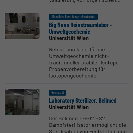
Räumliche Forschungsinfrastruktur
Big Nano Reinstra­um­labor -
Umwelt­geo­chemie
Universität Wien
Reinstraumlabor für die
Umweltgeochemie nicht-
traditioneller stabiler Isotope
Probenvorbereitung für
Isotopengeochemie
Großgerät
Laboratory Steri­lizer, Belimed
Universität Wien
Der Belimed 11-6-12 HS2
Dampfsterilisator ermöglicht die
Sterilisation von Feststoffen und