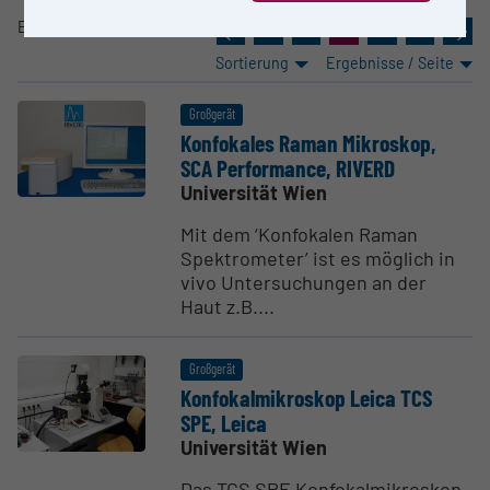
Eintrag
31-40
von
397
«
2
3
4
5
6
»
Sortierung
Ergebnisse / Seite
Großgerät
Konfo­kales Raman Mikroskop,
SCA Perfor­mance, RIVERD
Universität Wien
Mit dem ‘Konfokalen Raman
Spektrometer’ ist es möglich in
vivo Untersuchungen an der
Haut z.B....
Großgerät
Konfo­kal­mi­kroskop Leica TCS
SPE, Leica
Universität Wien
Das TCS SPE Konfokalmikroskop