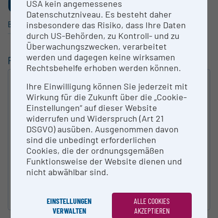
0
USA kein angemessenes
,076%
Datenschutzniveau. Es besteht daher
Bildende/Gestal­tende Kunst
insbesondere das Risiko, dass Ihre Daten
durch US-Behörden, zu Kontroll- und zu
Überwachungszwecken, verarbeitet
werden und dagegen keine wirksamen
FILTERUNG
Rechtsbehelfe erhoben werden können.
VOLLTEXT
Ihre Einwilligung können Sie jederzeit mit
Wirkung für die Zukunft über die „Cookie-
SUCHEN
Einstellungen“ auf dieser Website
widerrufen und Widerspruch (Art 21
ART DER FORSCHUNGS­INFRASTRUKTUR
DSGVO) ausüben. Ausgenommen davon
sind die unbedingt erforderlichen
Cookies, die der ordnungsgemäßen
KATEGORIE NACH ÖFOS 2012
Funktionsweise der Website dienen und
nicht abwählbar sind.
Suche zurücksetzen
EINSTELLUNGEN
ALLE COOKIES
VERWALTEN
AKZEPTIEREN