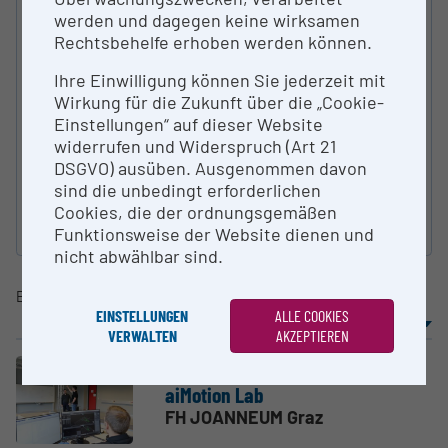
werden und dagegen keine wirksamen
Rechtsbehelfe erhoben werden können.
ART DER FORSCHUNGS­INFRASTRUKTUR
Ihre Einwilligung können Sie jederzeit mit
Wirkung für die Zukunft über die „Cookie-
Einstellungen“ auf dieser Website
widerrufen und Widerspruch (Art 21
KATEGORIE NACH ÖFOS 2012
DSGVO) ausüben. Ausgenommen davon
sind die unbedingt erforderlichen
Cookies, die der ordnungsgemäßen
Suche zurücksetzen
Funktionsweise der Website dienen und
nicht abwählbar sind.
Eintrag
1-13
von
13
EINSTELLUNGEN
ALLE COOKIES
Sortierung
Ergebnisse / Seite
VERWALTEN
AKZEPTIEREN
Core Facility (CF)
Monitoring „Stmk ZF 2017“
aiMotion Lab
FH JOANNEUM Graz