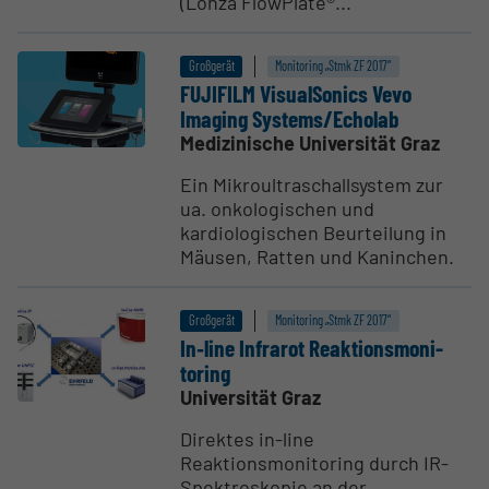
(Lonza FlowPlate®...
Großgerät
Monitoring „Stmk ZF 2017“
FUJIFILM Visual­Sonics Vevo
Imaging Systems/Echolab
Medizinische Universität Graz
Ein Mikroultraschallsystem zur
ua. onkologischen und
kardiologischen Beurteilung in
Mäusen, Ratten und Kaninchen.
Großgerät
Monitoring „Stmk ZF 2017“
In‐line Infrarot Reakti­ons­moni­
toring
Universität Graz
Direktes in-line
Reaktionsmonitoring durch IR-
Spektroskopie an der