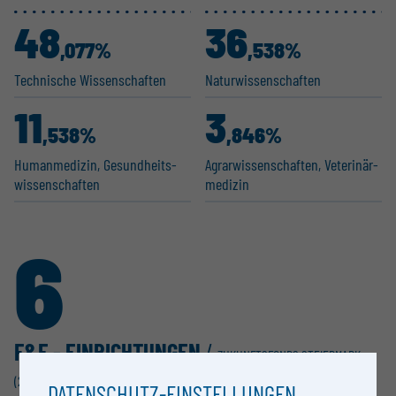
48
36
,077%
,538%
Technische Wissen­schaften
Natur­wis­sen­schaften
11
3
,538%
,846%
Human­me­dizin, Gesund­heits­
Agrar­wis­sen­schaften, Veteri­när­
wis­sen­schaften
m­e­dizin
6
F&E - EINRICH­TUNGEN
/
ZUKUNFTSFONDS STEIERMARK
(2017)
DATENSCHUTZ-EINSTELLUNGEN