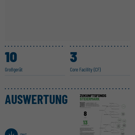
10
3
Großgerät
Core Facility (CF)
AUSWERTUNG
PNG