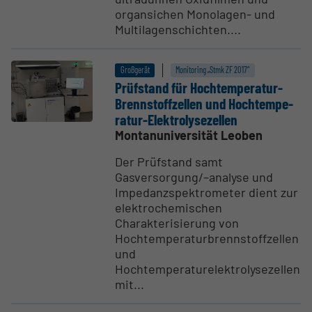
organsichen Monolagen- und
Multilagenschichten....
Großgerät
Monitoring „Stmk ZF 2017“
Prüfstand für Hochtem­pe­ratur-
Brenn­stoff­zellen und Hochtem­pe­
ratur-Elektro­ly­se­zellen
Montanuniversität Leoben
Der Prüfstand samt
Gasversorgung/–analyse und
Impedanzspektrometer dient zur
elektrochemischen
Charakterisierung von
Hochtemperaturbrennstoffzellen
und
Hochtemperaturelektrolysezellen
mit...