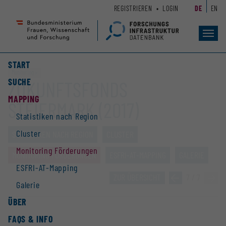
Zum
Zur
REGISTRIEREN
LOGIN
DE
EN
Seiteninhalt
Hauptnavigation
(
(
Accesskey
Accesskey
Toggl
navig
1)
2)
START
Monitoring
SUCHE
ZUKUNFTSFONDS
MAPPING
STEIERMARK (2017)
Statistiken nach Region
Cluster
STATISTIKEN NACH REGION
CLUSTER
Monitoring Förderungen
MONITORING FÖRDERUNGEN
ESFRI-AT-MAPPING
GALERIE
ESFRI-AT-Mapping
ZUR ÜBERSICHT
»
7 / 7
»
Galerie
ÜBER
FAQS & INFO