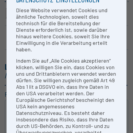
Diese Website verwendet Cookies und
ähnliche Technologien, soweit dies
CAMPUS 02 - Fachhochschule der Wirtschaft
FH JOANNEUM Graz
Medizinische Universität Graz
technisch für die Bereitstellung der
Dienste erforderlich ist, sowie darüber
hinaus weitere Cookies, soweit Sie Ihre
Montanuniversität Leoben
Technische Universität Graz (TU Graz)
Universität Graz
Einwilligung in die Verarbeitung erteilt
haben.
Indem Sie auf „Alle Cookies akzeptieren“
LISTE DER FORSCHUNGS­INFRASTRUKTUREN
klicken, willigen Sie ein, dass Cookies von
uns und Drittanbietern verwendet werden
/
ZUKUNFTSFONDS STEIERMARK (2017)
dürfen. Sie willigen zugleich gemäß Art 49
Abs 1 lit a DSGVO ein, dass Ihre Daten in
den USA verarbeitet werden. Der
FILTERUNG
Europäische Gerichtshof bescheinigt den
USA kein angemessenes
VOLLTEXT
Datenschutzniveau. Es besteht daher
SUCHEN
insbesondere das Risiko, dass Ihre Daten
durch US-Behörden, zu Kontroll- und zu
F&E - EINRICHTUNG
Überwachungszwecken, verarbeitet