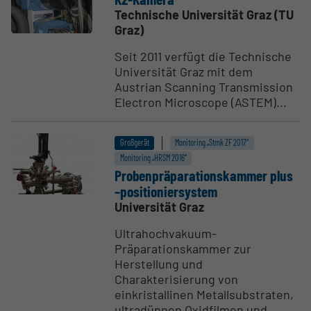
Technische Universität Graz (TU
Graz)
Seit 2011 verfügt die Technische
Universität Graz mit dem
Austrian Scanning Transmission
Electron Microscope (ASTEM)...
Großgerät
Monitoring „Stmk ZF 2017“
Monitoring „HRSM 2016“
Proben­präpa­ra­ti­ons­kammer plus
–positio­nier­system
Universität Graz
Ultrahochvakuum-
Präparationskammer zur
Herstellung und
Charakterisierung von
einkristallinen Metallsubstraten,
ultradünnen Oxidfilmen und