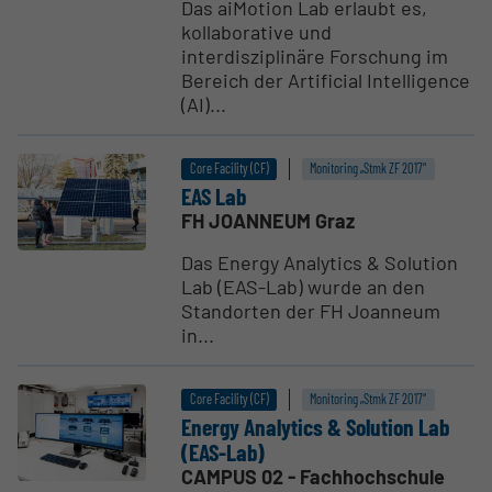
Das aiMotion Lab erlaubt es,
kollaborative und
interdisziplinäre Forschung im
Bereich der Artificial Intelligence
(AI)...
Core Facility (CF)
Monitoring „Stmk ZF 2017“
EAS Lab
FH JOANNEUM Graz
Das Energy Analytics & Solution
Lab (EAS-Lab) wurde an den
Standorten der FH Joanneum
in...
Core Facility (CF)
Monitoring „Stmk ZF 2017“
Energy Analytics & Solution Lab
(EAS-Lab)
CAMPUS 02 - Fachhochschule