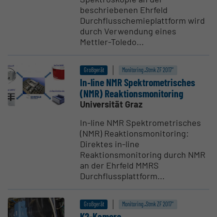
beschriebenen Ehrfeld
Durchflusschemieplattform wird
durch Verwendung eines
Mettler-Toledo...
Großgerät
Monitoring „Stmk ZF 2017“
In‐line NMR Spektro­me­tri­sches
(NMR) Reakti­ons­moni­toring
Universität Graz
In-line NMR Spektrometrisches
(NMR) Reaktionsmonitoring:
Direktes in-line
Reaktionsmonitoring durch NMR
an der Ehrfeld MMRS
Durchflussplattform...
Großgerät
Monitoring „Stmk ZF 2017“
K2-Kamera