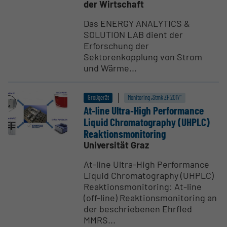
der Wirtschaft
Das ENERGY ANALYTICS &
SOLUTION LAB dient der
Erforschung der
Sektorenkopplung von Strom
und Wärme...
Großgerät
Monitoring „Stmk ZF 2017“
At‐line Ultra‐High Perfor­mance
Liquid Chroma­to­graphy (UHPLC)
Reakti­ons­moni­toring
Universität Graz
At-line Ultra-High Performance
Liquid Chromatography (UHPLC)
Reaktionsmonitoring: At-line
(off-line) Reaktionsmonitoring an
der beschriebenen Ehrfled
MMRS...