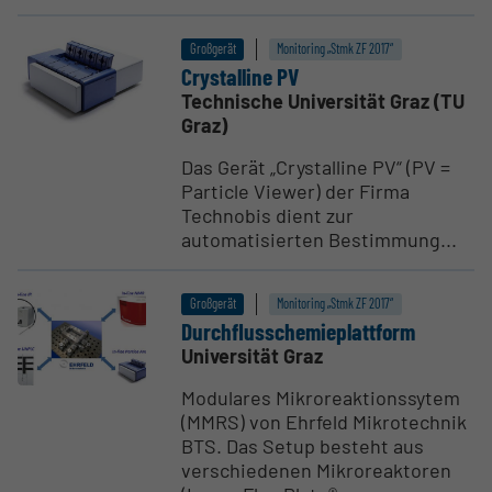
Großgerät
Monitoring „Stmk ZF 2017“
Crystalline PV
Technische Universität Graz (TU
Graz)
Das Gerät „Crystalline PV“ (PV =
Particle Viewer) der Firma
Technobis dient zur
automatisierten Bestimmung...
Großgerät
Monitoring „Stmk ZF 2017“
Durch­flus­sche­mie­plattform
Universität Graz
Modulares Mikroreaktionssytem
(MMRS) von Ehrfeld Mikrotechnik
BTS. Das Setup besteht aus
verschiedenen Mikroreaktoren