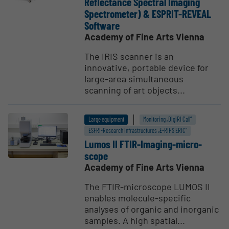
Reflec­tance Spectral Imaging
Spectrometer) & ESPRIT-REVEAL
Software
Academy of Fine Arts Vienna
The IRIS scanner is an
innovative, portable device for
large-area simultaneous
scanning of art objects...
Large equipment
Monitoring „DigiRI Call“
ESFRI-Research Infrastructures „E-RIHS ERIC“
Lumos II FTIR-Imaging-micro­
scope
Academy of Fine Arts Vienna
The FTIR-microscope LUMOS II
enables molecule-specific
analyses of organic and inorganic
samples. A high spatial...