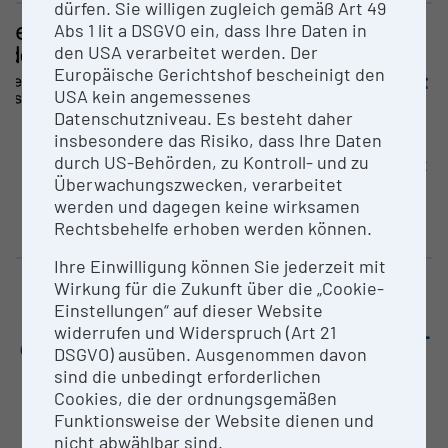
dürfen. Sie willigen zugleich gemäß Art 49
Abs 1 lit a DSGVO ein, dass Ihre Daten in
Core facility (CF)
Monitoring „DigiRI Call“
den USA verarbeitet werden. Der
ESFRI-Research Infrastructures „E-RIHS ERIC“
Europäische Gerichtshof bescheinigt den
Center for Materials Science in Art
USA kein angemessenes
and Conser­vation
Datenschutzniveau. Es besteht daher
Academy of Fine Arts Vienna
insbesondere das Risiko, dass Ihre Daten
durch US-Behörden, zu Kontroll- und zu
The specific research equipment
Überwachungszwecken, verarbeitet
and facilities available for
werden und dagegen keine wirksamen
materials science research on
Rechtsbehelfe erhoben werden können.
artworks are also...
Ihre Einwilligung können Sie jederzeit mit
Wirkung für die Zukunft über die „Cookie-
Large equipment
Monitoring „DigiRI Call“
Einstellungen“ auf dieser Website
ESFRI-Research Infrastructures „E-RIHS ERIC“
widerrufen und Widerspruch (Art 21
Dispersive confocal Raman micro­
DSGVO) ausüben. Ausgenommen davon
scope InVia
sind die unbedingt erforderlichen
Academy of Fine Arts Vienna
Cookies, die der ordnungsgemäßen
The inVia confocal dispersive
Funktionsweise der Website dienen und
Raman microscope from
nicht abwählbar sind.