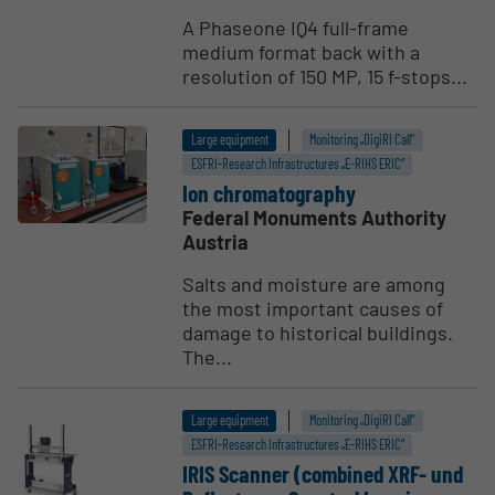
A Phaseone IQ4 full-frame
medium format back with a
resolution of 150 MP, 15 f-stops...
Large equipment
Monitoring „DigiRI Call“
ESFRI-Research Infrastructures „E-RIHS ERIC“
Ion chroma­tog­raphy
Federal Monuments Authority
Austria
Salts and moisture are among
the most important causes of
damage to historical buildings.
The...
Large equipment
Monitoring „DigiRI Call“
ESFRI-Research Infrastructures „E-RIHS ERIC“
IRIS Scanner (combined XRF- und