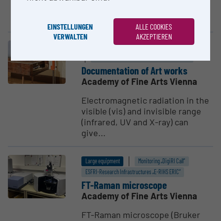
Renishaw is a high-power and
high-end Raman system...
EINSTELLUNGEN
ALLE COOKIES
VERWALTEN
AKZEPTIEREN
Other research infrastructure
ESFRI-Research Infrastructures „E-RIHS ERIC“
Documen­tation of Art works
Academy of Fine Arts Vienna
Electromagnetic radiation in the
visible (vis) and invisible range
(infrared, UV and X-ray) can
give...
Large equipment
Monitoring „DigiRI Call“
ESFRI-Research Infrastructures „E-RIHS ERIC“
FT-Raman micro­scope
Academy of Fine Arts Vienna
FT-Raman microscope (Bruker