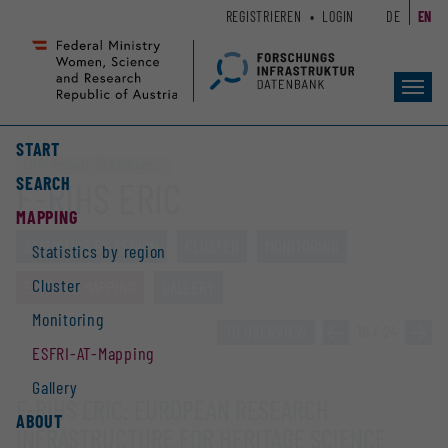
Zum
Zur
REGISTRIEREN
LOGIN
DE
EN
Seiteninhalt
Hauptnavigation
(
(
Accesskey
Accesskey
Toggl
1)
2)
navig
START
ESFRI-Research Infrastructures
SEARCH
E-RIHS ERIC
MAPPING
STATISTICS BY REGION
CLUSTER
MONITORING
Statistics by region
Cluster
ESFRI-AT-MAPPING
GALLERY
Monitoring
TO OVERVIEW
»
16 / 24
»
ESFRI-AT-Mapping
Gallery
E-RIHS ERIC: EUROPEAN RESEARCH
ABOUT
INFRASTRUCTURE FOR HERITAGE SCIENCE