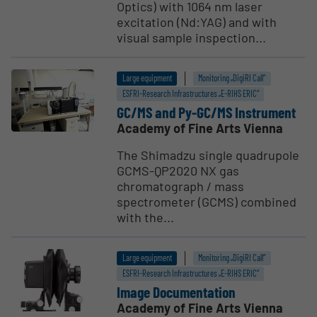
Optics) with 1064 nm laser
excitation (Nd:YAG) and with
visual sample inspection...
Large equipment
Monitoring „DigiRI Call“
ESFRI-Research Infrastructures „E-RIHS ERIC“
GC/MS and Py-GC/MS Instrument
Academy of Fine Arts Vienna
The Shimadzu single quadrupole
GCMS-QP2020 NX gas
chromatograph / mass
spectrometer (GCMS) combined
with the...
Large equipment
Monitoring „DigiRI Call“
ESFRI-Research Infrastructures „E-RIHS ERIC“
Image Documen­tation
Academy of Fine Arts Vienna