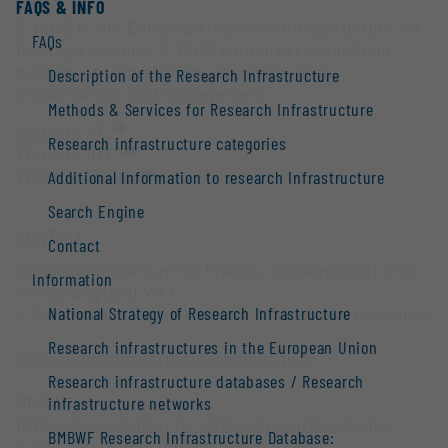
FAQS & INFO
E-RIHS is the European research infrastructure for
FAQs
heritage science. E-RIHS supports research on
heritage interpretation, documentation,
Description of the Research Infrastructure
preservation, and management.
Methods & Services for Research Infrastructure
Website AT
Research infrastructure categories
Website INT.
Website ESFRI
Additional Information to research Infrastructure
Search Engine
CONTACT
Contact
Bundesministerium für Frauen, Wissenschaft und
Information
Forschung (BMFWF)
National Strategy of Research Infrastructure
-- Federal Ministry of Women, Science and Research
Research infrastructures in the European Union
forschungsinfrastruktur@bmfwf.gv.at
Research infrastructure databases / Research
BMFWF-Website:
infrastructure networks
https://www.bmfwf.gv.at/forschung/forschung-
BMBWF Research Infrastructure Database:
eu/eu-forschungsinfrastrukturen.html