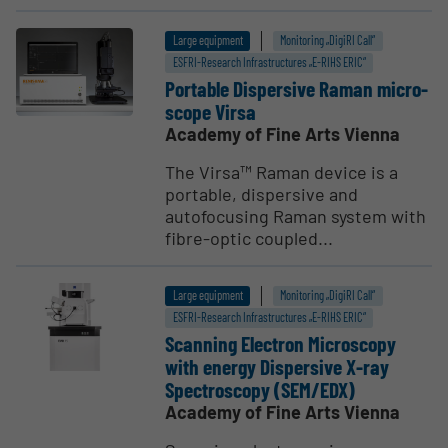
Large equipment
Monitoring „DigiRI Call“
ESFRI-Research Infrastructures „E-RIHS ERIC“
Portable Dispersive Raman micro­
scope Virsa
Academy of Fine Arts Vienna
The Virsa™ Raman device is a
portable, dispersive and
autofocusing Raman system with
fibre-optic coupled...
Large equipment
Monitoring „DigiRI Call“
ESFRI-Research Infrastructures „E-RIHS ERIC“
Scanning Electron Microscopy
with energy Dispersive X-ray
Spectroscopy (SEM/EDX)
Academy of Fine Arts Vienna