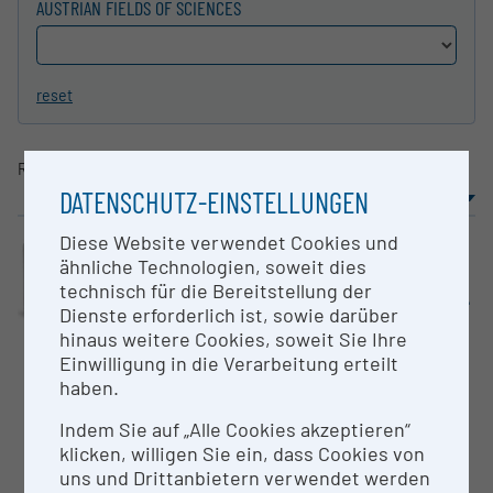
AUSTRIAN FIELDS OF SCIENCES
reset
Result
1-12
of
12
DATENSCHUTZ-EINSTELLUNGEN
sorting
Results per page
Diese Website verwendet Cookies und
Large equipment
Monitoring „DigiRI Call“
ähnliche Technologien, soweit dies
ESFRI-Research Infrastructures „E-RIHS ERIC“
technisch für die Bereitstellung der
Apollo Camera, Infrared reflec­tog­
Dienste erforderlich ist, sowie darüber
raphy
hinaus weitere Cookies, soweit Sie Ihre
Academy of Fine Arts Vienna
Einwilligung in die Verarbeitung erteilt
haben.
The Apollo camera from Opus
Instruments (Atik Cameras
Indem Sie auf „Alle Cookies akzeptieren“
Limited) is a state-of-the-art
klicken, willigen Sie ein, dass Cookies von
infrared camera optimised...
uns und Drittanbietern verwendet werden