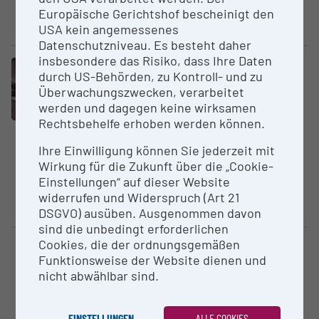
Nanonolitre liquid handling
Europäische Gerichtshof bescheinigt den
crystallisation robot.
USA kein angemessenes
Datenschutzniveau. Es besteht daher
insbesondere das Risiko, dass Ihre Daten
Large equipment
durch US-Behörden, zu Kontroll- und zu
Feldemitter-Rasterelek­tro­nen­
Überwachungszwecken, verarbeitet
mikroskop
werden und dagegen keine wirksamen
University of Applied Sciences
Rechtsbehelfe erhoben werden können.
Upper Austria
Ihre Einwilligung können Sie jederzeit mit
The device is a Tescan MIRA3
Wirkung für die Zukunft über die „Cookie-
LMH FE scanning electron
Einstellungen“ auf dieser Website
microscope (FE-REM) with
widerrufen und Widerspruch (Art 21
Schottky FE...
DSGVO) ausüben. Ausgenommen davon
sind die unbedingt erforderlichen
Cookies, die der ordnungsgemäßen
Large equipment
Funktionsweise der Website dienen und
incident light micro­scope
nicht abwählbar sind.
AC2T research GmbH - Austrian
Excellence Center for Tribology
EINSTELLUNGEN
ALLE COOKIES