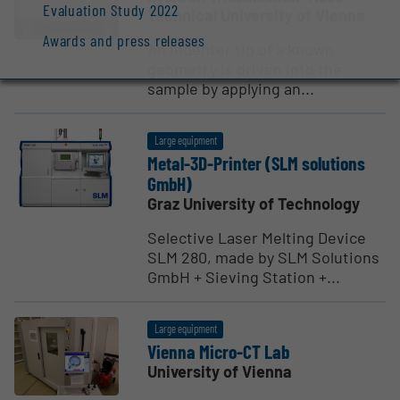
Evaluation Study 2022
Technical University of Vienna
Awards and press releases
An indenter tip of a known
geometry is driven into the
sample by applying an...
Large equipment
Metal-3D-Printer (SLM solutions
GmbH)
Graz University of Technology
Selective Laser Melting Device
SLM 280, made by SLM Solutions
GmbH + Sieving Station +...
Large equipment
Vienna Micro-CT Lab
University of Vienna