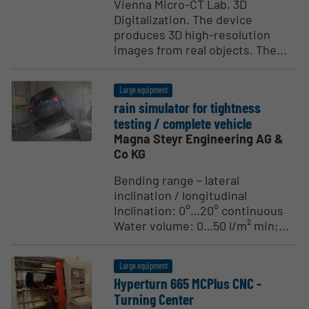
Vienna Micro-CT Lab, 3D
Digitalization. The device
produces 3D high-resolution
images from real objects. The...
Large equipment
rain simulator for tightness
testing / complete vehicle
Magna Steyr Engineering AG &
Co KG
Bending range – lateral
inclination / longitudinal
Inclination: 0°…20° continuous
Water volume: 0…50 l/m² min;...
Large equipment
Hyperturn 665 MCPlus CNC -
Turning Center