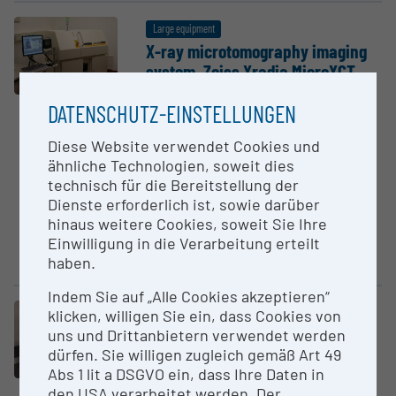
Large equipment
X-ray micro­to­mog­raphy imaging
system, Zeiss Xradia MicroXCT
University of Vienna
DATENSCHUTZ-EINSTELLUNGEN
Die Mikrocomputertomographie
(μCT) dient der
Diese Website verwendet Cookies und
zerstörungsfreien
ähnliche Technologien, soweit dies
dreidimensionalen
technisch für die Bereitstellung der
Charakterisierung
Dienste erforderlich ist, sowie darüber
röntgendichter Strukturen.
hinaus weitere Cookies, soweit Sie Ihre
Röntgenquelle und
Einwilligung in die Verarbeitung erteilt
Detektorsystem sind ortsfest,...
haben.
Indem Sie auf „Alle Cookies akzeptieren“
klicken, willigen Sie ein, dass Cookies von
Large equipment
Nanoliter pipetting Mosquito
uns und Drittanbietern verwendet werden
Crystal
dürfen. Sie willigen zugleich gemäß Art 49
Abs 1 lit a DSGVO ein, dass Ihre Daten in
University of Vienna
den USA verarbeitet werden. Der