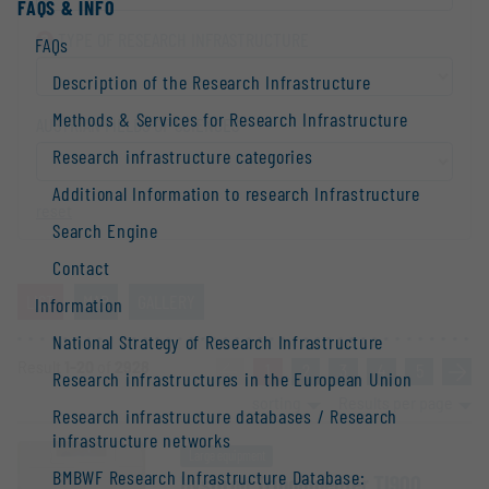
FAQS & INFO
TYPE OF RESEARCH INFRA­STRUCTURE
FAQs
Description of the Research Infrastructure
Methods & Services for Research Infrastructure
AUSTRIAN FIELDS OF SCIENCES
Research infrastructure categories
Additional Information to research Infrastructure
reset
Search Engine
Contact
LIST
MAP
GALLERY
Information
National Strategy of Research Infrastructure
Result
1-20
of
2928
«
1
2
3
4
5
»
Research infrastructures in the European Union
sorting
Results per page
Research infrastructure databases / Research
infrastructure networks
Large equipment
BMBWF Research Infrastructure Database:
Hysitron TriboIn­denter TI900