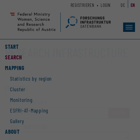
Zum
Zur
REGISTRIEREN
LOGIN
DE
EN
Seiteninhalt
Hauptnavigation
(
(
Accesskey
Accesskey
Toggl
1)
2)
navig
START
RESEARCH INFRASTRUCTURE
SEARCH
MAPPING
Statistics by region
FILTERING
Cluster
Monitoring
FULL-TEXT SEARCH
ESFRI-AT-Mapping
SEARCH
Gallery
R&D - INSTITUTION
ABOUT