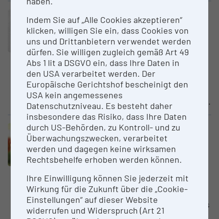
haben.
Core facility (CF)
Indem Sie auf „Alle Cookies akzeptieren“
Nationale Referenzzen­trale für
klicken, willigen Sie ein, dass Cookies von
Gonokokken
uns und Drittanbietern verwendet werden
AGES - Austrian Agency for
dürfen. Sie willigen zugleich gemäß Art 49
Health and Food Safety
Abs 1 lit a DSGVO ein, dass Ihre Daten in
den USA verarbeitet werden. Der
Das Institut für medizinische
Europäische Gerichtshof bescheinigt den
Mikrobiologie und Hygiene der
USA kein angemessenes
AGES in Wien hat seit dem Jahr...
Datenschutzniveau. Es besteht daher
insbesondere das Risiko, dass Ihre Daten
durch US-Behörden, zu Kontroll- und zu
Core facility (CF)
Überwachungszwecken, verarbeitet
Nationale Referenzzen­trale für
werden und dagegen keine wirksamen
Hämophilus
Rechtsbehelfe erhoben werden können.
AGES - Austrian Agency for
Health and Food Safety
Ihre Einwilligung können Sie jederzeit mit
Wirkung für die Zukunft über die „Cookie-
Seit Juli 2006 sind durch eine
Einstellungen“ auf dieser Website
Änderung des Epidemiegesetzes
widerrufen und Widerspruch (Art 21
von 1950 nicht nur die