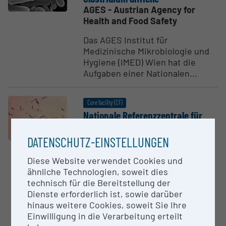
AGES - Austrian Agency for
Health and Food Safety
Das AGES Institut für
Medizinische Mikrobiologie und
Hygiene (IMED) Wien hat die
Aufgaben einer Nationalen...
Core facility (CF)
Nationale Referenzzen­trale für
Diphtherie - Labor
AGES - Austrian Agency for
DATENSCHUTZ-EINSTELLUNGEN
Health and Food Safety
Diese Website verwendet Cookies und
Das AGES Institut für
ähnliche Technologien, soweit dies
Medizinische Mikrobiologie und
technisch für die Bereitstellung der
Hygiene Wien hat die Aufgaben
Dienste erforderlich ist, sowie darüber
einer Nationalen
hinaus weitere Cookies, soweit Sie Ihre
Referenzzentrale...
Einwilligung in die Verarbeitung erteilt