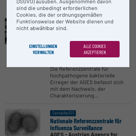
DSGVO) ausüben. Ausgenommen davon
Haemophilus...
sind die unbedingt erforderlichen
Cookies, die der ordnungsgemäßen
Funktionsweise der Website dienen und
Core facility (CF)
nicht abwählbar sind.
Nationale Referenzzen­trale für
hochpathogene bakterielle
Erreger
EINSTELLUNGEN
ALLE COOKIES
AGES - Austrian Agency for
VERWALTEN
AKZEPTIEREN
Health and Food Safety
Die Referenzzentrale für
hochpathogene bakterielle
Erreger der AGES befasst sich
mit dem Nachweis, der
Charakterisierung...
Core facility (CF)
Nationale Referenzzen­trale für
Influenza Surveil­lance
AGES - Austrian Agency for