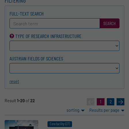
FILTERING
FULL-TEXT SEARCH
SEARCH
TYPE OF RESEARCH INFRA­STRUCTURE
AUSTRIAN FIELDS OF SCIENCES
reset
Result
1-20
of
22
«
1
2
»
sorting
Results per page
Core facility (CF)