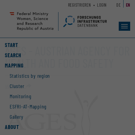
Zum
Zur
REGISTRIEREN
LOGIN
DE
EN
Seiteninhalt
Hauptnavigation
(
(
Accesskey
Accesskey
Toggl
1)
2)
navig
START
AGES - AUSTRIAN AGENCY FOR
SEARCH
HEALTH AND FOOD SAFETY
MAPPING
Statistics by region
Cluster
Website
Monitoring
ESFRI-AT-Mapping
Gallery
ABOUT