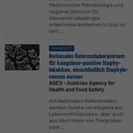
Medizinische Mikrobiologie und
Hygiene/Zentrum für
lebensmittelbedingte
Infektionskrankheiten in Graz ist
seit...
Core facility (CF)
Natio­nales Referen­zlab­o­ra­torium
für koagulase-positive Staphy­
lokokken, einsch­ließlich Staphy­lo­
coccus aureus
AGES - Austrian Agency for
Health and Food Safety
Am Nationalen Referenzlabor
werden Isolate vorwiegend aus
Lebensmittelproben, aber auch
aus Abstrichen von Tierproben
oder...