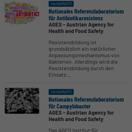
Core facility (CF)
Natio­nales Referen­zlab­o­ra­torium
für Antibi­otikare­sistenz
AGES - Austrian Agency for
Health and Food Safety
Resistenzbildung ist
grundsätzlich ein natürlicher
Anpassungsmechanismus von
Bakterien. Allerdings wird die
Resistenzbildung durch den
Einsatz...
Core facility (CF)
Natio­nales Referen­zlab­o­ra­torium
für Campy­lobacter
AGES - Austrian Agency for
Health and Food Safety
Das AGES Institut für