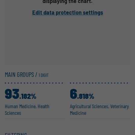
displaying the chart.
Edit data protection settings
MAIN GROUPS /
1 DIGIT
93
6
.182%
.818%
Human Medicine, Health
Agricul­tural Sciences, Veterinary
Sciences
Medicine