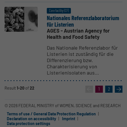
Core facility (CF)
Natio­nales Referen­zlab­o­ra­torium
für Listerien
AGES - Austrian Agency for
Health and Food Safety
Das Nationale Referenzlabor für
Listerien ist zuständig für die
Differenzierung bzw.
Charakterisierung von
Listerienisolaten aus...
Result
1-20
of
22
«
1
2
»
© 2026 FEDERAL MINISTRY of WOMEN, SCIENCE and RESEARCH
Terms of use / General Data Protection Regulation
Declaration on accessibility
Imprint
Data protection settings