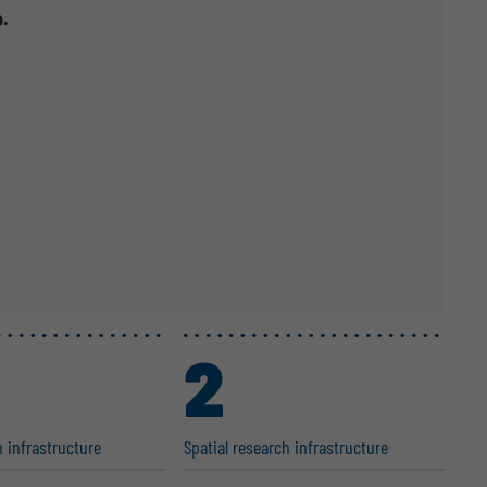
p.
2
 infras­tructure
Spatial research infras­tructure