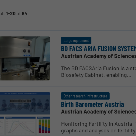
ult
1-20
of
64
Large equipment
BD FACS ARIA FUSION SYSTE
Austrian Academy of Science
The BD FACSAria Fusion is a st
Biosafety Cabinet, enabling...
Other research infrastructure
Birth Barometer Austria
Austrian Academy of Science
Monitoring Fertility in Austria
graphs and analyses on fertility.