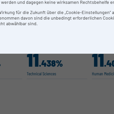
 werden und dagegen keine wirksamen Rechtsbehelfe e
 Wirkung für die Zukunft über die „Cookie-Einstellungen“
enommen davon sind die unbedingt erforderlichen Cook
ht abwählbar sind.
11
11
%
.438%
.4
Technical Sciences
Human Medicin