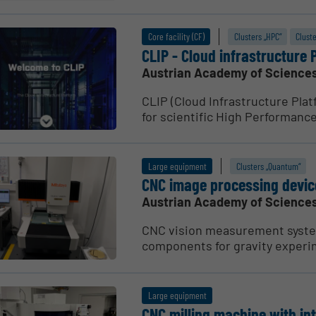
Core facility (CF)
Clusters „HPC“
Clust
CLIP - Cloud infras­tructure
Austrian Academy of Science
CLIP (Cloud Infrastructure Plat
for scientific High Performance
Large equipment
Clusters „Quantum“
CNC image processing devic
Austrian Academy of Science
CNC vision measurement system
components for gravity experi
Large equipment
CNC milling machine with in