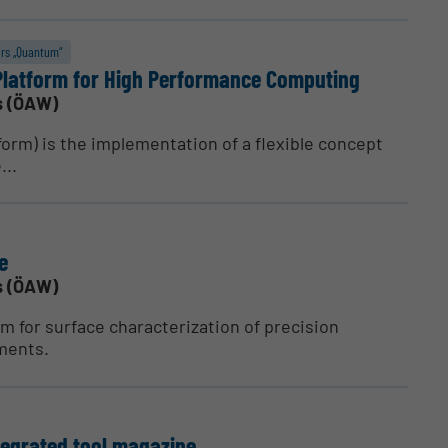
ers „Quantum“
 Platform for High Perfor­mance Computing
s (ÖAW)
form) is the implementation of a flexible concept
...
e
s (ÖAW)
 for surface characterization of precision
ments.
tegrated tool magazine