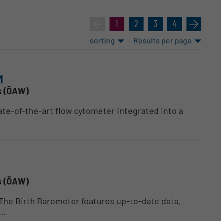
«
1
2
3
4
»
sorting
Results per page
M
s (ÖAW)
ate-of-the-art flow cytometer integrated into a
s (ÖAW)
: The Birth Barometer features up-to-date data,
..