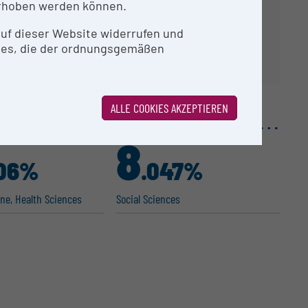
rhoben werden können.
 auf dieser Website widerrufen und
ies, die der ordnungsgemäßen
ALLE COOKIES AKZEPTIEREN
8
06%
.047%
e, Health Sciences
Social Sciences