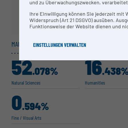
und zu Überwachungszwecken, verarbeitet
Ihre Einwilligung können Sie jederzeit mit
Widerspruch (Art 21 DSGVO) ausüben. Ausg
Funktionsweise der Website dienen und nic
MAIN GROUPS /
1 DIGIT
EINSTELLUNGEN VERWALTEN
52
16
.078%
.438
Natural Sciences
Humanities
0
.594%
Fine / Visual Arts