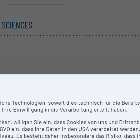
F SCIENCES
he Technologien, soweit dies technisch für die Bereitste
our data protection settings prevent displaying the char
Ihre Einwilligung in die Verarbeitung erteilt haben.
Edit data protection settings
icken, willigen Sie ein, dass Cookies von uns und Dritta
 DSGVO ein, dass Ihre Daten in den USA verarbeitet werde
eau. Es besteht daher insbesondere das Risiko, dass Ih