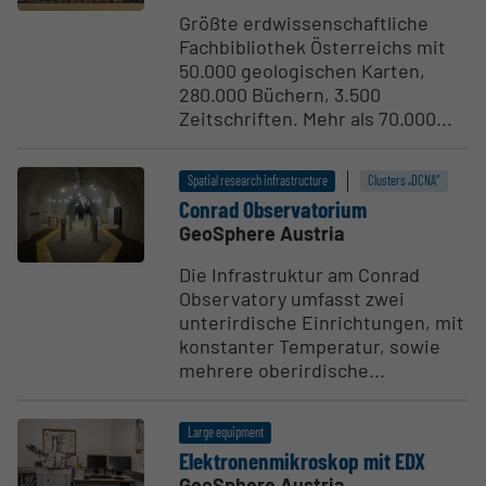
Größte erdwissenschaftliche
Fachbibliothek Österreichs mit
50.000 geologischen Karten,
280.000 Büchern, 3.500
Zeitschriften. Mehr als 70.000...
Spatial research infrastructure
Clusters „DCNA“
Conrad Obser­va­torium
GeoSphere Austria
Die Infrastruktur am Conrad
Observatory umfasst zwei
unterirdische Einrichtungen, mit
konstanter Temperatur, sowie
mehrere oberirdische...
Large equipment
Elektro­nen­mikroskop mit EDX
GeoSphere Austria