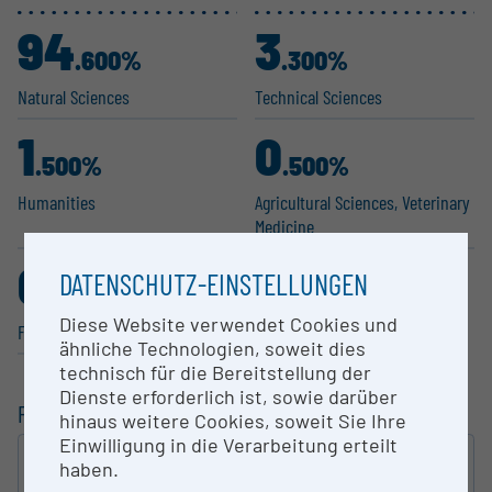
94
3
.600%
.300%
Natural Sciences
Technical Sciences
1
0
.500%
.500%
Humanities
Agricul­tural Sciences, Veterinary
Medicine
0
DATENSCHUTZ-EINSTELLUNGEN
.100%
Diese Website verwendet Cookies und
Fine / Visual Arts
ähnliche Technologien, soweit dies
technisch für die Bereitstellung der
Dienste erforderlich ist, sowie darüber
FILTERING
hinaus weitere Cookies, soweit Sie Ihre
Einwilligung in die Verarbeitung erteilt
FULL-TEXT SEARCH
haben.