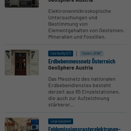
Elektronenmikroskopische
Untersuchungen und
Bestimmung von
Elementgehalten von Gesteinen,
Mineralien und Fossilien.
Core facility (CF)
Clusters „DCNA“
Erdbebenmessnetz Öster­reich
GeoSphere Austria
Das Messnetz des nationalen
Erdbebendienstes besteht
derzeit aus 65 Einzelstationen,
die auch zur Aufzeichnung
stärkerer...
Large equipment
Felde­mis­sion­s­rasterelek­tro­nen­