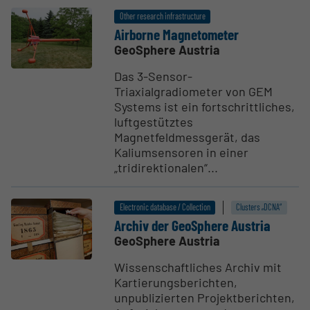
Other research infrastructure
Airborne Magne­tometer
GeoSphere Austria
Das 3-Sensor-
Triaxialgradiometer von GEM
Systems ist ein fortschrittliches,
luftgestütztes
Magnetfeldmessgerät, das
Kaliumsensoren in einer
„tridirektionalen“...
Electronic database / Collection
Clusters „DCNA“
Archiv der GeoSphere Austria
GeoSphere Austria
Wissenschaftliches Archiv mit
Kartierungsberichten,
unpublizierten Projektberichten,