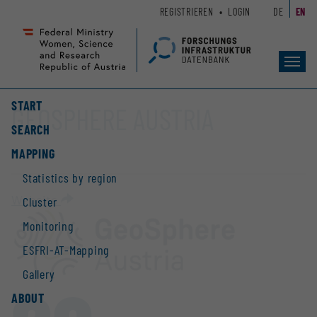
Zum
Zur
REGISTRIEREN
LOGIN
DE
EN
Seiteninhalt
Hauptnavigation
(
(
Accesskey
Accesskey
Toggl
1)
2)
navig
START
GEOSPHERE AUSTRIA
SEARCH
MAPPING
Statistics by region
Website
Cluster
Monitoring
ESFRI-AT-Mapping
Gallery
ABOUT