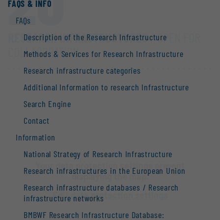
20
FAQS & INFO
FAQs
RESEARCH INFRASTRUCTURES
/ OPEN FOR
Description of the Research Infrastructure
COLLABORATION
Methods & Services for Research Infrastructure
Research infrastructure categories
Additional Information to research Infrastructure
Search Engine
Contact
Information
National Strategy of Research Infrastructure
Your data protection settings prevent
Research infrastructures in the European Union
displaying the map.
Research infrastructure databases / Research
Edit data protection settings
infrastructure networks
BMBWF Research Infrastructure Database: