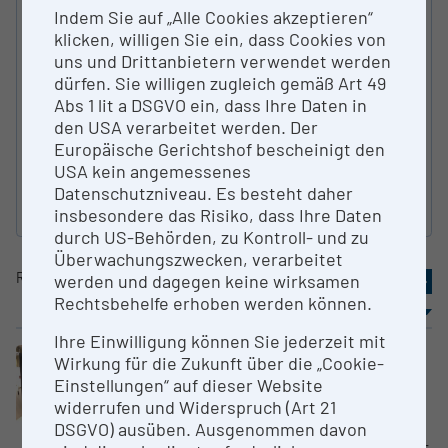
SEARCH
Indem Sie auf „Alle Cookies akzeptieren“
klicken, willigen Sie ein, dass Cookies von
TYPE OF RESEARCH INFRA­STRUCTURE
uns und Drittanbietern verwendet werden
dürfen. Sie willigen zugleich gemäß Art 49
Abs 1 lit a DSGVO ein, dass Ihre Daten in
den USA verarbeitet werden. Der
AUSTRIAN FIELDS OF SCIENCES
Europäische Gerichtshof bescheinigt den
USA kein angemessenes
Datenschutzniveau. Es besteht daher
reset
insbesondere das Risiko, dass Ihre Daten
durch US-Behörden, zu Kontroll- und zu
Überwachungszwecken, verarbeitet
Result
1-10
of
20
«
1
2
»
werden und dagegen keine wirksamen
Rechtsbehelfe erhoben werden können.
sorting
Results per page
Ihre Einwilligung können Sie jederzeit mit
Large equipment
Clusters „HPC“
Wirkung für die Zukunft über die „Cookie-
HPC-Cluster HPE/CRAY XD2000
Einstellungen“ auf dieser Website
GeoSphere Austria
widerrufen und Widerspruch (Art 21
DSGVO) ausüben. Ausgenommen davon
Cray XD2000 High--Performance-