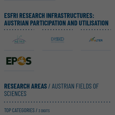
ESFRI RESEARCH INFRAS­TRUC­TURES:
AUSTRIAN PARTI­CI­PATION AND UTILI­SATION
ACTRIS ERIC
DiSSCo
eLTER RI
EPOS ERIC
RESEARCH AREAS
/ AUSTRIAN FIELDS OF
SCIENCES
TOP CATEGORIES /
3 DIGITS