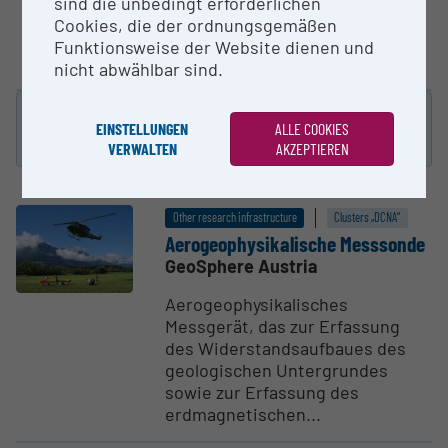
sind die unbedingt erforderlichen
Cluster (HPC) for operational
Cookies, die der ordnungsgemäßen
short-range weather prediction
Funktionsweise der Website dienen und
modeling
nicht abwählbar sind.
The following results are available in german
EINSTELLUNGEN
ALLE COOKIES
language only.
VERWALTEN
AKZEPTIEREN
Other research infrastructure
Clusters „DCNA“
Aerogeo­physikalische Messsonde
GeoSphere Austria
Aerogeophysikalisches
Messgerät, das zur Erfassung
des Widerstandsaufbaues des
geologischen Untergrundes
sowie zur Erfassung des
erdmagnetischen...