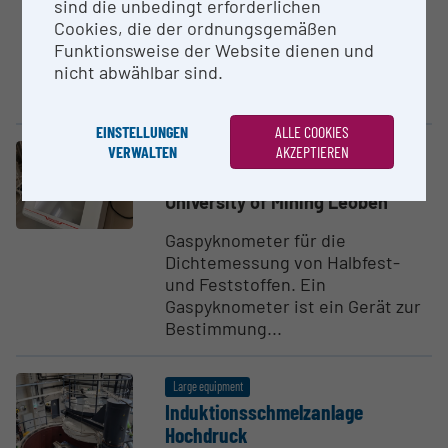
sind die unbedingt erforderlichen
Cookies, die der ordnungsgemäßen
5-Achs CNC Fräsmaschine der
Funktionsweise der Website dienen und
Firma Haas zur Fertigung von
nicht abwählbar sind.
komplexen Bauteilen.
Verfahrweg 400x400x600mm
EINSTELLUNGEN
ALLE COOKIES
VERWALTEN
AKZEPTIEREN
Electronic database / Collection
Ultrapyc 5000
University of Mining Leoben
Gaspyknometer für die
Dichtemessung von Halbfest-
und Feststoffen. Ein
Gaspyknometer ist ein Gerät zur
Bestimmung...
Large equipment
Induk­tionssch­melzanlage
Hochdruck