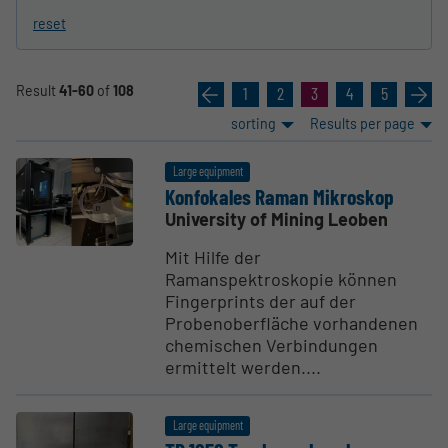
reset
Result
41-60
of
108
«
1
2
3
4
5
»
sorting
Results per page
Large equipment
Konfokales Raman Mikroskop
University of Mining Leoben
Mit Hilfe der
Ramanspektroskopie können
Fingerprints der auf der
Probenoberfläche vorhandenen
chemischen Verbindungen
ermittelt werden....
Large equipment