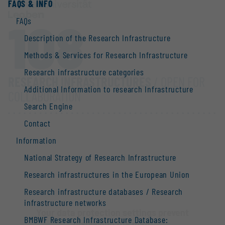
FAQS & INFO
108
FAQs
Description of the Research Infrastructure
Methods & Services for Research Infrastructure
Research infrastructure categories
RESEARCH INFRASTRUCTURES
/ OPEN FOR
Additional Information to research Infrastructure
COLLABORATION
Search Engine
Contact
Information
National Strategy of Research Infrastructure
Research infrastructures in the European Union
Research infrastructure databases / Research
infrastructure networks
Your data protection settings prevent
BMBWF Research Infrastructure Database:
displaying the map.