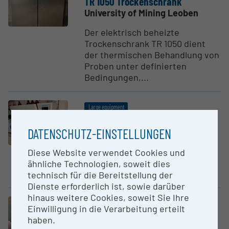
TR 1050 Trock­en­schrank
University of Mining Leoben
Der elektrisch beheizte
Trockenschrank TR 1050 dient
der thermischen Behandlung von
Proben unter definierten
Bedingungen,...
Large equipment
Bartelt Tischau­toclav DE-45 2
DATENSCHUTZ-EINSTELLUNGEN
University of Mining Leoben
Labor Autoklav, Dient zum
Diese Website verwendet Cookies und
Sterilisieren von Glasgeräten
ähnliche Technologien, soweit dies
und Kunststoffartikel.
technisch für die Bereitstellung der
Dienste erforderlich ist, sowie darüber
hinaus weitere Cookies, soweit Sie Ihre
Large equipment
Einwilligung in die Verarbeitung erteilt
Wagenofen LT9/12/SW
haben.
Nabertherm