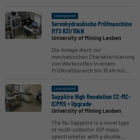
Large equipment
Servo­hy­draulische Prüfmas­chine
MTS 831/15kN
University of Mining Leoben
Die Anlage dient zur
mechanischen Charakterisierung
von Werkstoffen in einem
Prüfkraftbereich bis 15 kN mit...
Large equipment
Sapphire High Resolution CC-MC-
ICPMS + Upgrade
University of Mining Leoben
The Nu Sapphire is a novel type
of multi-collector ICP mass
spectrometer with a double...