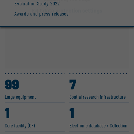
Evaluation Study 2022
Edit data protection settings
Awards and press releases
99
7
Large equipment
Spatial research infras­tructure
1
1
Core facility (CF)
Electronic database / Collection