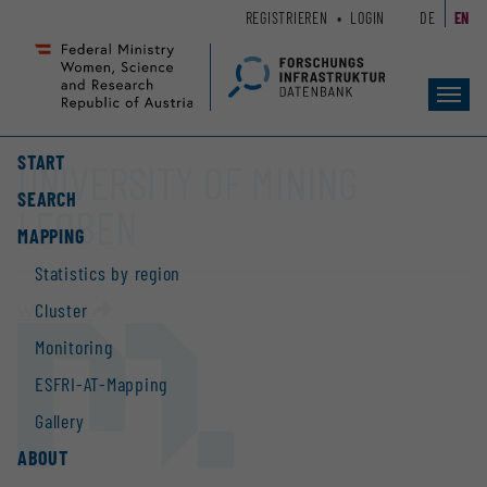
Zum
Zur
REGISTRIEREN
LOGIN
DE
EN
Seiteninhalt
Hauptnavigation
(
(
Accesskey
Accesskey
Toggl
1)
2)
navig
START
UNIVERSITY OF MINING
SEARCH
LEOBEN
MAPPING
Statistics by region
Cluster
Website
Monitoring
ESFRI-AT-Mapping
Gallery
ABOUT