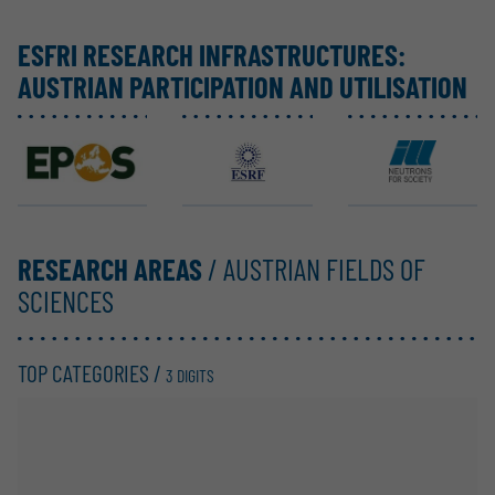
ESFRI RESEARCH INFRAS­TRUC­TURES:
AUSTRIAN PARTI­CI­PATION AND UTILI­SATION
EPOS ERIC
ESRF EBS
ILL
RESEARCH AREAS
/ AUSTRIAN FIELDS OF
SCIENCES
TOP CATEGORIES /
3 DIGITS