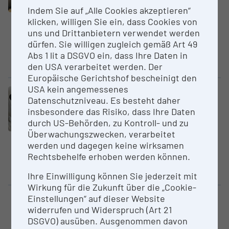
Indem Sie auf „Alle Cookies akzeptieren“
University of Mining Leoben
klicken, willigen Sie ein, dass Cookies von
Elektrisch beheizter Muffelofen
uns und Drittanbietern verwendet werden
für eine maximale Temperatur
dürfen. Sie willigen zugleich gemäß Art 49
von 1200 °C mit Waage, um den
Abs 1 lit a DSGVO ein, dass Ihre Daten in
Glühverlust...
den USA verarbeitet werden. Der
Europäische Gerichtshof bescheinigt den
USA kein angemessenes
Large equipment
Datenschutzniveau. Es besteht daher
SteREO Discovery.V12
insbesondere das Risiko, dass Ihre Daten
University of Mining Leoben
durch US-Behörden, zu Kontroll- und zu
Überwachungszwecken, verarbeitet
Das Zeiss SteREO Discovery.V12
werden und dagegen keine wirksamen
verfügt über einen 12-fach Zoom
Rechtsbehelfe erhoben werden können.
und liefert reproduzierbare
Ergebnisse. Es ist...
Ihre Einwilligung können Sie jederzeit mit
Wirkung für die Zukunft über die „Cookie-
Einstellungen“ auf dieser Website
Large equipment
widerrufen und Widerspruch (Art 21
Fräsmas­chine mit IK u. Zubehör
DSGVO) ausüben. Ausgenommen davon
University of Mining Leoben