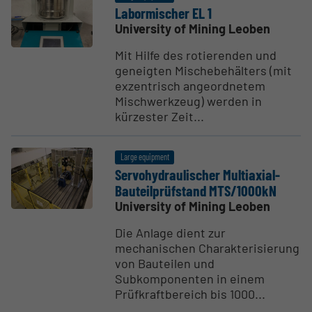
Labor­mischer EL 1
University of Mining Leoben
Mit Hilfe des rotierenden und
geneigten Mischebehälters (mit
exzentrisch angeordnetem
Mischwerkzeug) werden in
kürzester Zeit...
Large equipment
Servo­hy­draulischer Multi­axial-
Bauteil­prüf­stand MTS/1000kN
University of Mining Leoben
Die Anlage dient zur
mechanischen Charakterisierung
von Bauteilen und
Subkomponenten in einem
Prüfkraftbereich bis 1000...