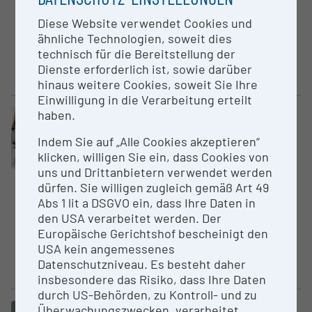
wissenschaftshistorisch und
Diese Website verwendet Cookies und
allgemein kulturell bedeutsame
ähnliche Technologien, soweit dies
Objekte aus Botanik und
technisch für die Bereitstellung der
Naturgeschichte. Sie
Dienste erforderlich ist, sowie darüber
beinhaltet...
hinaus weitere Cookies, soweit Sie Ihre
Einwilligung in die Verarbeitung erteilt
haben.
Electronic database / Collection
Japanol­o­gische Sammlung des
Indem Sie auf „Alle Cookies akzeptieren“
Instituts für Ostasien­wis­sen­
klicken, willigen Sie ein, dass Cookies von
schaften
uns und Drittanbietern verwendet werden
University of Vienna
dürfen. Sie willigen zugleich gemäß Art 49
Abs 1 lit a DSGVO ein, dass Ihre Daten in
Die Japanologische Sammlung
den USA verarbeitet werden. Der
des Instituts für
Europäische Gerichtshof bescheinigt den
Ostasienwissenschaften der
USA kein angemessenes
Universität Wien setzt sich aus
Datenschutzniveau. Es besteht daher
rund 800...
insbesondere das Risiko, dass Ihre Daten
durch US-Behörden, zu Kontroll- und zu
Überwachungszwecken, verarbeitet
Electronic database / Collection