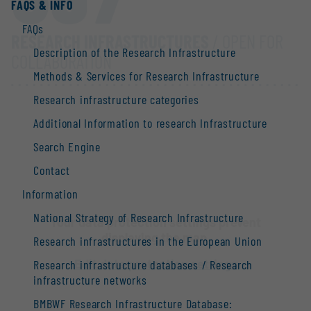
FAQS & INFO
FAQs
RESEARCH INFRASTRUCTURES
/ OPEN FOR
Description of the Research Infrastructure
COLLABORATION
Methods & Services for Research Infrastructure
Research infrastructure categories
Additional Information to research Infrastructure
Search Engine
Contact
Information
National Strategy of Research Infrastructure
Your data protection settings prevent
displaying the map.
Research infrastructures in the European Union
Edit data protection settings
Research infrastructure databases / Research
infrastructure networks
BMBWF Research Infrastructure Database: