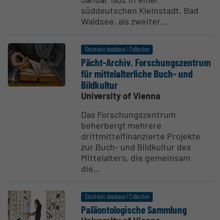
süddeutschen Kleinstadt, Bad
Waldsee, als zweiter...
Electronic database / Collection
Pächt-Archiv. Forschungszentrum
für mitte­lal­ter­liche Buch- und
Bildkultur
University of Vienna
Das Forschungszentrum
beherbergt mehrere
drittmittelfinanzierte Projekte
zur Buch- und Bildkultur des
Mittelalters, die gemeinsam
die...
Electronic database / Collection
Paläon­tol­o­gische Sammlung