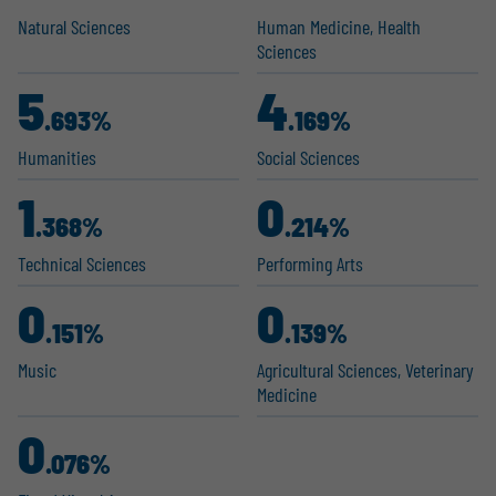
Natural Sciences
Human Medicine, Health
Sciences
5
4
.693%
.169%
Humanities
Social Sciences
1
0
.368%
.214%
Technical Sciences
Performing Arts
0
0
.151%
.139%
Music
Agricul­tural Sciences, Veterinary
Medicine
0
.076%