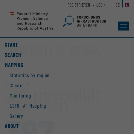
Zum
Zur
REGISTRIEREN
LOGIN
DE
EN
Seiteninhalt
Hauptnavigation
(
(
Accesskey
Accesskey
Toggl
1)
2)
navig
START
UNIVERSITY OF VIENNA
SEARCH
MAPPING
Statistics by region
Website
Cluster
Monitoring
ESFRI-AT-Mapping
397
Gallery
ABOUT