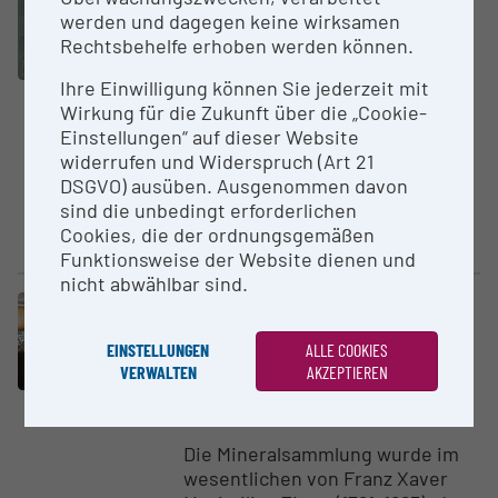
werden und dagegen keine wirksamen
Karten­sammlung der
Rechtsbehelfe erhoben werden können.
Fachbereichs­bi­bliothek
Geographie und Regio­n­al­
Ihre Einwilligung können Sie jederzeit mit
forschung
Wirkung für die Zukunft über die „Cookie-
University of Vienna
Einstellungen“ auf dieser Website
widerrufen und Widerspruch (Art 21
Der Grundstock der Sammlung
DSGVO) ausüben. Ausgenommen davon
geht auf die Zeit der Gründung
sind die unbedingt erforderlichen
des Geographischen Instituts im
Cookies, die der ordnungsgemäßen
Jahre...
Funktionsweise der Website dienen und
nicht abwählbar sind.
Electronic database / Collection
Miner­alien­sammlung am Institut
EINSTELLUNGEN
ALLE COOKIES
für Miner­alogie und Kristal­lo­
VERWALTEN
AKZEPTIEREN
graphie
University of Vienna
Die Mineralsammlung wurde im
wesentlichen von Franz Xaver