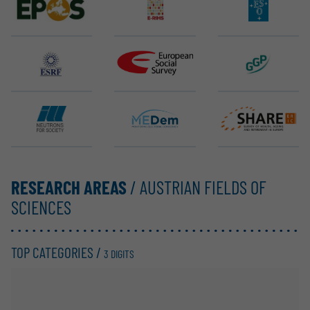
EPOS ERIC
E-RIHS ERIC
ELT (ESO)
ESRF EBS
ESS ERIC
GGP
ILL
MEDem
SHARE ERIC
RESEARCH AREAS
/ AUSTRIAN FIELDS OF
SCIENCES
TOP CATEGORIES /
3 DIGITS