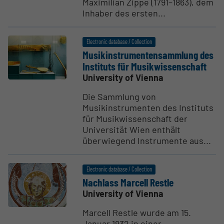
Maximilian Zippe (1791–1863), dem
Inhaber des ersten...
Electronic database / Collection
Musikin­stru­men­ten­sammlung des
Instituts für Musik­wis­sen­schaft
University of Vienna
Die Sammlung von
Musikinstrumenten des Instituts
für Musikwissenschaft der
Universität Wien enthält
überwiegend Instrumente aus...
Electronic database / Collection
Nachlass Marcell Restle
University of Vienna
Marcell Restle wurde am 15.
Januar 1932 in einer