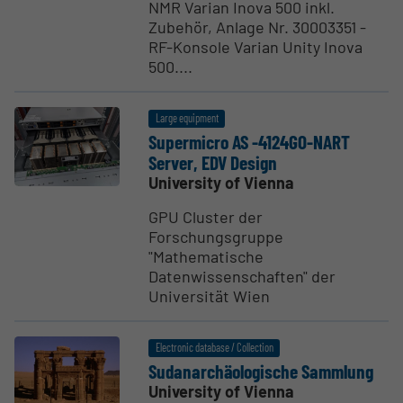
NMR Varian Inova 500 inkl.
Zubehör, Anlage Nr. 30003351 -
RF-Konsole Varian Unity Inova
500....
Large equipment
Super­micro AS -4124GO-NART
Server, EDV Design
University of Vienna
GPU Cluster der
Forschungsgruppe
"Mathematische
Datenwissenschaften" der
Universität Wien
Electronic database / Collection
Sudanarchäol­o­gische Sammlung
University of Vienna