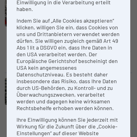
Einwilligung in die Verarbeitung erteilt
Large equipment
Clusters „Quantum“
haben.
Tandem Fabry Perot Inter­fe­ro­
meter TFP-2 HC für Brillouin
Indem Sie auf „Alle Cookies akzeptieren“
Spektros­kopie
klicken, willigen Sie ein, dass Cookies von
University of Vienna
uns und Drittanbietern verwendet werden
dürfen. Sie willigen zugleich gemäß Art 49
Das System besteht aus zwei in
Abs 1 lit a DSGVO ein, dass Ihre Daten in
Reihe geschalteten Fabry-Pérot-
den USA verarbeitet werden. Der
Interferometern und ermöglicht
Europäische Gerichtshof bescheinigt den
spektrale Analysen mit hoher...
USA kein angemessenes
Datenschutzniveau. Es besteht daher
insbesondere das Risiko, dass Ihre Daten
Large equipment
durch US-Behörden, zu Kontroll- und zu
SYSTEM, LTQ XL, STD Ionen­fallen-
Überwachungszwecken, verarbeitet
Massen­spek­trometer
werden und dagegen keine wirksamen
University of Vienna
Rechtsbehelfe erhoben werden können.
Ion trap MS zur qualitativen
Ihre Einwilligung können Sie jederzeit mit
Bestimmung/Identifizierung von
Wirkung für die Zukunft über die „Cookie-
Verbindungen in
Einstellungen“ auf dieser Website
unterschiedlichen Matrices,