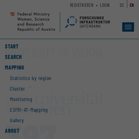
Zum
Zur
REGISTRIEREN
LOGIN
DE
EN
Seiteninhalt
Hauptnavigation
(
(
Accesskey
Accesskey
Toggl
1)
2)
navig
START
UNIVERSITY OF VIENNA
SEARCH
MAPPING
Statistics by region
Website
Cluster
Monitoring
ESFRI-AT-Mapping
397
Gallery
ABOUT