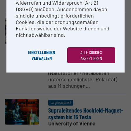
widerrufen und Widerspruch (Art 21
Kopplung mit HPLC
DSGVO) ausüben. Ausgenommen davon
sind die unbedingt erforderlichen
Cookies, die der ordnungsgemäßen
Large equipment
Funktionsweise der Website dienen und
SYSTEM SFC15 220v Core, Waters
nicht abwählbar sind.
University of Vienna
Supercritical Fluid
EINSTELLUNGEN
ALLE COOKIES
Chromatograph zur Analyse und
VERWALTEN
AKZEPTIEREN
semipräparativen Gewinnung
von Verbindungen
(Naturstoffen/Metaboliten
unterschiedlichster Polarität)
aus Mischungen...
Large equipment
Supra­lei­tendes Hochfeld-Magnet­
system bis 15 Tesla
University of Vienna