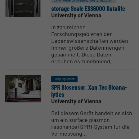
ESFRI-Research Infrastructures „EMBL ELIXIR“
storage Scale ESS6000 Datalife
University of Vienna
In zahlreichen
Forschungsgebieten der
Lebenswissenschaften werden
immer größere Datenmengen
gesammelt. Diese Daten
erlauben es zunehmend,...
Large equipment
SPR Biosensor, Xan Tec Bioan­a­
lytics
University of Vienna
Bei diesem Gerät handelt es sich
um ein surface plasmon
resonance (SPR)-System für die
Vermessung...