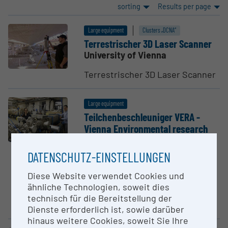
sorting
Results per page
Large equipment
Clusters „DCNA“
Terre­strischer 3D Laser Scanner
University of Vienna
Terrestrischer 3D Laser Scanner
Large equipment
Teilchenbesch­le­u­niger VERA -
Vienna Environ­mental research
Accel­erator
University of Vienna
DATENSCHUTZ-EINSTELLUNGEN
Die Beschleunigeranlage VERA
Diese Website verwendet Cookies und
(Vienna Environmental Research
ähnliche Technologien, soweit dies
Accelerator) existiert seit 1996
technisch für die Bereitstellung der
und wurde im Laufe der...
Dienste erforderlich ist, sowie darüber
hinaus weitere Cookies, soweit Sie Ihre