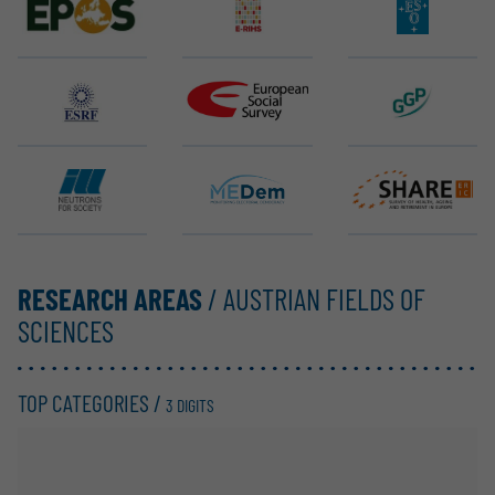
EPOS ERIC
E-RIHS ERIC
ELT (ESO)
ESRF EBS
ESS ERIC
GGP
ILL
MEDem
SHARE ERIC
RESEARCH AREAS
/ AUSTRIAN FIELDS OF
SCIENCES
TOP CATEGORIES /
3 DIGITS