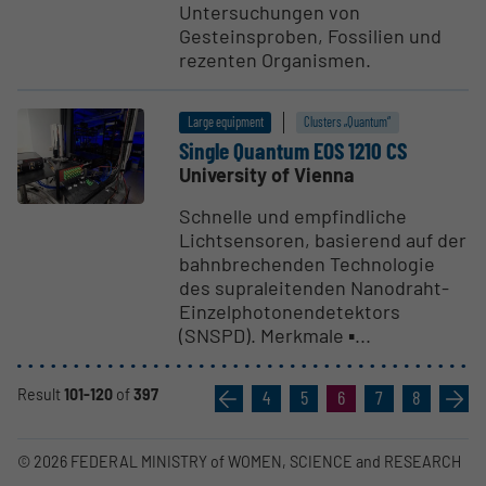
Untersuchungen von
Gesteinsproben, Fossilien und
rezenten Organismen.
Large equipment
Clusters „Quantum“
Single Quantum EOS 1210 CS
University of Vienna
Schnelle und empfindliche
Lichtsensoren, basierend auf der
bahnbrechenden Technologie
des supraleitenden Nanodraht-
Einzelphotonendetektors
(SNSPD). Merkmale ▪...
Result
101-120
of
397
«
4
5
6
7
8
»
© 2026 FEDERAL MINISTRY of WOMEN, SCIENCE and RESEARCH