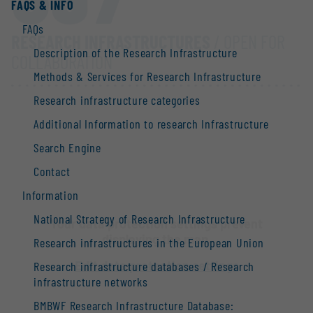
FAQS & INFO
FAQs
RESEARCH INFRASTRUCTURES
/ OPEN FOR
Description of the Research Infrastructure
COLLABORATION
Methods & Services for Research Infrastructure
Research infrastructure categories
Additional Information to research Infrastructure
Search Engine
Contact
Information
National Strategy of Research Infrastructure
Your data protection settings prevent
displaying the map.
Research infrastructures in the European Union
Edit data protection settings
Research infrastructure databases / Research
infrastructure networks
BMBWF Research Infrastructure Database: