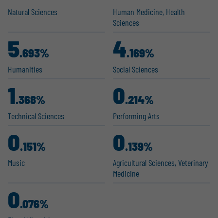
Natural Sciences
Human Medicine, Health
Sciences
5
4
.693%
.169%
Humanities
Social Sciences
1
0
.368%
.214%
Technical Sciences
Performing Arts
0
0
.151%
.139%
Music
Agricul­tural Sciences, Veterinary
Medicine
0
.076%