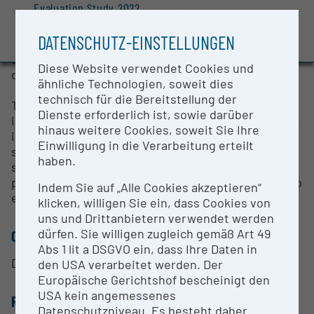
Evaluation Study 2022
The Photothek is a historic and contemporary
digitally maintained image archive of the
Awards and press releases
DATENSCHUTZ-EINSTELLUNGEN
Department of Anthropology. It encompasses about
the entire photographic production of the
Diese Website verwendet Cookies und
department since its foundation.
ähnliche Technologien, soweit dies
technisch für die Bereitstellung der
The total size of the collection is close to 50,000
Dienste erforderlich ist, sowie darüber
inventory numbers. In fact, however, the photothek
hinaus weitere Cookies, soweit Sie Ihre
includes a much larger number of photographs,
Einwilligung in die Verarbeitung erteilt
such as black-and-white and color negatives, 35mm
haben.
slides, medium-format, historical black-and-white
prints, X-ray negatives and in the laste decades also
Indem Sie auf „Alle Cookies akzeptieren“
extensive digital image material.
klicken, willigen Sie ein, dass Cookies von
uns und Drittanbietern verwendet werden
dürfen. Sie willigen zugleich gemäß Art 49
CONTACT PERSON
Abs 1 lit a DSGVO ein, dass Ihre Daten in
Dr. Margit Berner, Wolfgang Reichmann
den USA verarbeitet werden. Der
Europäische Gerichtshof bescheinigt den
USA kein angemessenes
RESEARCH SERVICES
Datenschutzniveau. Es besteht daher