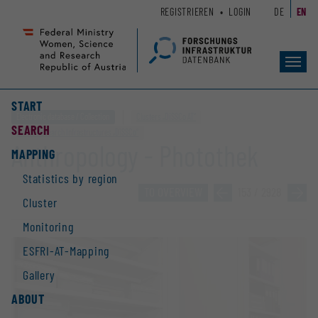
Zum
Zur
REGISTRIEREN
LOGIN
DE
EN
Seiteninhalt
Hauptnavigation
(
(
Accesskey
Accesskey
Toggl
1)
2)
navig
START
Electronic database / Collection
Clusters „DiSSCo AT“
SEARCH
ESFRI-Research Infrastructures „DiSSCo“
Anthropology - Photothek
MAPPING
Statistics by region
TO OVERVIEW
»
153 / 2928
»
Cluster
Monitoring
ESFRI-AT-Mapping
Gallery
ABOUT