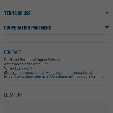
TERMS OF USE
COOPERATION PARTNERS
CONTACT
Dr. Margit Berner, Wolfgang Reichmann
Anthropologische Abteilung
+43 1 52177-241
margit.berner@nhm.at; wolfgang.reichmann@nhm.at
https://www.nhm-wien.ac.at/forschung/anthropologie/sammlungen/fotothek
LOCATION