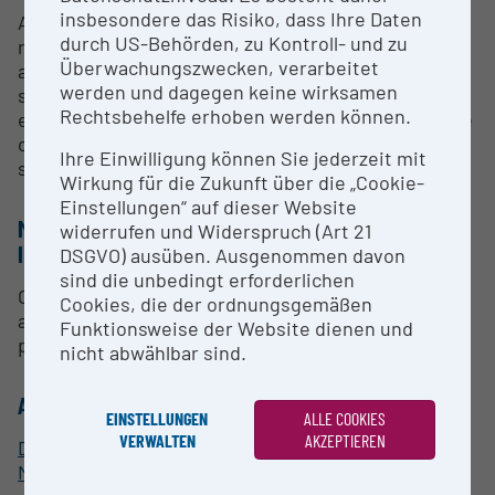
insbesondere das Risiko, dass Ihre Daten
Access for research purposes. Assistance in
durch US-Behörden, zu Kontroll- und zu
research projects in the fields of biological
Überwachungszwecken, verarbeitet
anthropology, history of anthropology, history of
werden und dagegen keine wirksamen
science and museums studies. Support for
Rechtsbehelfe erhoben werden können.
exhibition projects and research on the provenance
of collections and ethical issues in dealing with
Ihre Einwilligung können Sie jederzeit mit
sensitive collection holdings.
Wirkung für die Zukunft über die „Cookie-
Einstellungen“ auf dieser Website
METHODS & EXPERTISE FOR RESEARCH
widerrufen und Widerspruch (Art 21
INFRASTRUCTURE
DSGVO) ausüben. Ausgenommen davon
sind die unbedingt erforderlichen
Object photography, research on the history of
Cookies, die der ordnungsgemäßen
anthropometric photography and scientific object
Funktionsweise der Website dienen und
photography, digitalisation of partial collections.
nicht abwählbar sind.
ALLOCATION TO RESEARCH INFRASTRUCTURE
EINSTELLUNGEN
ALLE COOKIES
VERWALTEN
AKZEPTIEREN
Department of Anthropology, Natural History
Museum Vienna