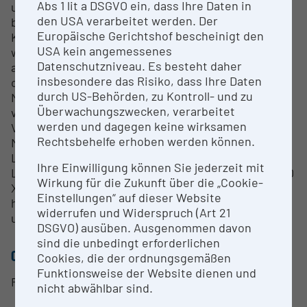
Abs 1 lit a DSGVO ein, dass Ihre Daten in
und auf einen positionssensitiven Detektor
den USA verarbeitet werden. Der
beschleunigt. Dabei werden die Flugzeit sowie die
Europäische Gerichtshof bescheinigt den
Koordinaten der Auftreffpunkte aufgezeichnet,
USA kein angemessenes
wodurch eine 3D-Rückkonstruktion der
Datenschutzniveau. Es besteht daher
abgetragenen Spitze mit Informationen zur lokalen
insbesondere das Risiko, dass Ihre Daten
chemischen Zusammensetzung ermöglicht wird.
durch US-Behörden, zu Kontroll- und zu
Nahezu alle Elemente des Periodensystems können
Überwachungszwecken, verarbeitet
von einer Atomsonde detektiert werden. Durch die
werden und dagegen keine wirksamen
Verwendung eines Laserimpulses können auch
Rechtsbehelfe erhoben werden können.
Materialien mit schlechter elektrischer
Leitfähigkeit untersucht werden. Vor allem der UV
Ihre Einwilligung können Sie jederzeit mit
Laser (Wellenlänge: 355 nm) der neueren LEAP 5000
Wirkung für die Zukunft über die „Cookie-
XR ermöglicht auch Untersuchungen an
Einstellungen“ auf dieser Website
hochkomplexen Werkstoffen sowie an keramischen
widerrufen und Widerspruch (Art 21
und geologischen Materialien.
DSGVO) ausüben. Ausgenommen davon
sind die unbedingt erforderlichen
CONTACT PERSON
Cookies, die der ordnungsgemäßen
Funktionsweise der Website dienen und
Ronald Schnitzer
nicht abwählbar sind.