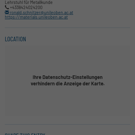
Lehrstuhl für Metallkunde
+4338424024200
ronald.schnitzer@unileoben.ac.at
https://materials.unileoben.ac.at
LOCATION