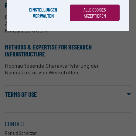
RESEARCH SERVICES
EINSTELLUNGEN
ALLE COOKIES
VERWALTEN
AKZEPTIEREN
Bei Interesse an Forschungsdienstleistungen zur
Atomsondentomographie bitten wir, mit uns in
Kontakt zu treten.
METHODS & EXPERTISE FOR RESEARCH
INFRASTRUCTURE
Hochauflösende Charakterisierung der
Nanostruktur von Werkstoffen.
TERMS OF USE
CONTACT
Ronald Schnitzer