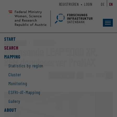
Zum
Zur
REGISTRIEREN
LOGIN
DE
EN
Seiteninhalt
Hauptnavigation
(
(
Accesskey
Accesskey
Toggl
1)
2)
navig
START
Large equipment
Monitoring „FFG 3“
SEARCH
Atomsonde LEAP 5000 XR,
MAPPING
SEH dongleserver ProMAX
Statistics by region
Cluster
TO OVERVIEW
»
1423 / 2928
»
Monitoring
ESFRI-AT-Mapping
Gallery
ABOUT