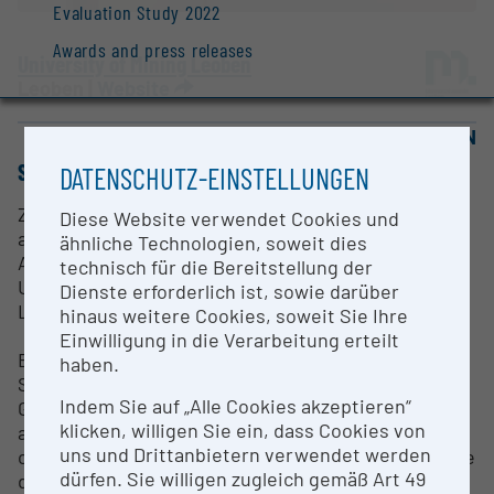
Evaluation Study 2022
Awards and press releases
University of Mining Leoben
Leoben |
Website
OPEN FOR COLLABORATION
SHORT DESCRIPTION
DATENSCHUTZ-EINSTELLUNGEN
Zur Charakterisierung von Materialien mit nahezu
Diese Website verwendet Cookies und
atomarer Auflösung eignet sich insbesondere die
ähnliche Technologien, soweit dies
Atomsondentomographie. Für derartige
technisch für die Bereitstellung der
Untersuchungen stehen eine Atomsonde vom Typ
Dienste erforderlich ist, sowie darüber
LEAP 5000 XR von Cameca Inc. zur Verfügung.
hinaus weitere Cookies, soweit Sie Ihre
Einwilligung in die Verarbeitung erteilt
Bei der Atomsonden-Tomographie wird an eine
haben.
Spitze mit einem Spitzenradius von 20-50 nm eine
Indem Sie auf „Alle Cookies akzeptieren“
Gleichspannung von einigen Kilovolt (5-15 kV)
klicken, willigen Sie ein, dass Cookies von
angelegt. Durch einen überlagerten Spannungs-
uns und Drittanbietern verwendet werden
oder Laserimpuls werden Atome von der Oberfläche
dürfen. Sie willigen zugleich gemäß Art 49
durch den Effekt der Feldverdampfung abgetragen