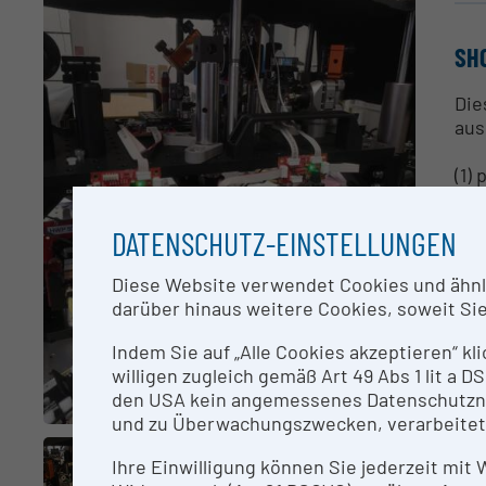
SH
Die
aus
(1)
(2)
(3)
DATENSCHUTZ-EINSTELLUNGEN
pla
(4)
Diese Website verwendet Cookies und ähnlic
(5)
darüber hinaus weitere Cookies, soweit Sie 
(6)
wen
Indem Sie auf „Alle Cookies akzeptieren“ kl
kal
willigen zugleich gemäß Art 49 Abs 1 lit a
to 
den USA kein angemessenes Datenschutzniv
und zu Überwachungszwecken, verarbeitet
CO
Ihre Einwilligung können Sie jederzeit mit