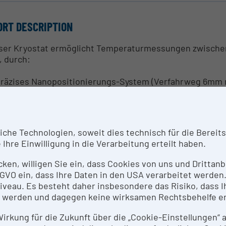
ORT DESCRIPTION
ser Kryostat ermöglicht Temperaturmessungen zwischen 
, durch:
 präzises Nanopositionierungs-System (Verfahrweg 6mm 
 einfachen Zugang zur Kryostatenkammer durch optische
 die Möglichkeit, optische Objektive mit hoher numerisc
tzieren;
 Kreislauf-Kühlung (closed-cycle);
he Technologien, soweit dies technisch für die Bereitste
 die Möglichkeit, den Kryostaten in einem optischen Tisch
Ihre Einwilligung in die Verarbeitung erteilt haben.
 hohe Stabilität durch Entkopplung der Vibrationen vom
iger als 2.6 nm bzw. 2.1 nm („peak to peak noise“ in z-R
icken, willigen Sie ein, dass Cookies von uns und Dritta
ten Platte mit einer Bandbreite von 200 Hz) und Vibratio
 DSGVO ein, dass Ihre Daten in den USA verarbeitet werde
peak noise“ in z-Richtung, bzw. senkrecht dazu, gemesse
eau. Es besteht daher insbesondere das Risiko, dass Ih
 werden und dagegen keine wirksamen Rechtsbehelfe e
NTACT PERSON
 Wirkung für die Zukunft über die „Cookie-Einstellungen“