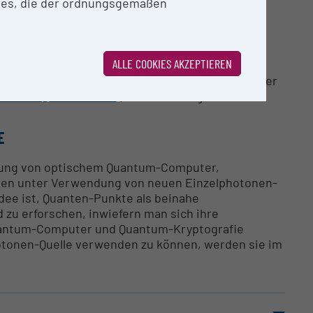
ies, die der ordnungsgemäßen
ALLE COOKIES AKZEPTIEREN
gsinfrastruktur angeboten. Bei Interesse an einer
r-office@univie.ac.at
.) in Verbindung.
E
klung von optischem Quantum-Computer,
len unter Verwendung von neuen Einzelphotonen-
dee ist, Quanten-Punkte als beinahe
zu erforschen, inwiefern man sich ihre
Quantum-Computer und Quantum-Kryptografie
otonen-Quelle verwenden zu können, werden sie im