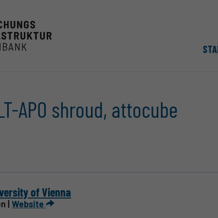
STA
LT-APO shroud, attocube
versity of Vienna
n |
Website