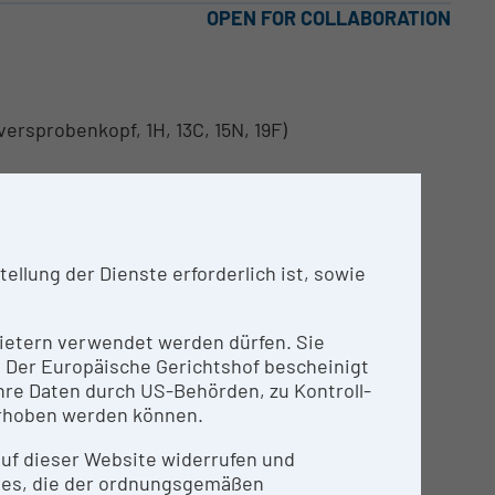
OPEN FOR COLLABORATION
rsprobenkopf, 1H, 13C, 15N, 19F)
llung der Dienste erforderlich ist, sowie
nbietern verwendet werden dürfen. Sie
n. Der Europäische Gerichtshof bescheinigt
re Daten durch US-Behörden, zu Kontroll-
ter des NMR Zentrums
rhoben werden können.
 auf dieser Website widerrufen und
ies, die der ordnungsgemäßen