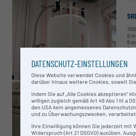
SH
700
5 m
5 m
Pro
DATENSCHUTZ-EINSTELLUNGEN
CO
Diese Website verwendet Cookies und ähnlic
Han
darüber hinaus weitere Cookies, soweit Sie 
Indem Sie auf „Alle Cookies akzeptieren“ kl
RE
willigen zugleich gemäß Art 49 Abs 1 lit a
den USA kein angemessenes Datenschutzniv
nac
und zu Überwachungszwecken, verarbeitet
Dr.
Dr.
Ihre Einwilligung können Sie jederzeit mit
Widerspruch (Art 21 DSGVO) ausüben. Ausg