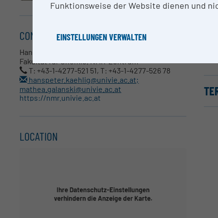
Funktionsweise der Website dienen und nic
ME
Mit
CONTACT
EINSTELLUNGEN VERWALTEN
Bio
Gem
Hanspeter Kählig, Mathea Galanski
Fakultät für Chemie, NMR-Zentrum
T: +43-1-4277-521 51, T: +43-1-4277-526 78
hanspeter.kaehlig@univie.ac.at;
TE
mathea.galanski@univie.ac.at
https://nmr.univie.ac.at
LOCATION