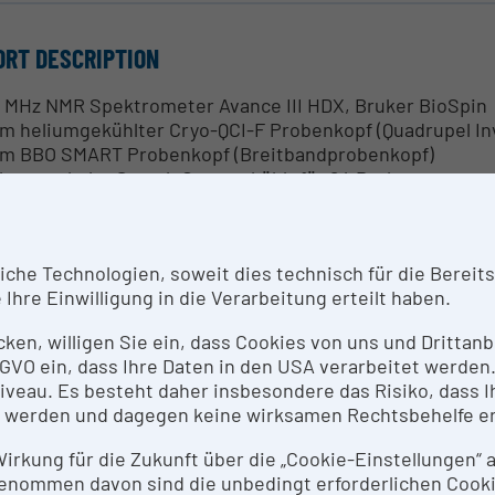
ORT DESCRIPTION
 MHz NMR Spektrometer Avance III HDX, Bruker BioSpin
m heliumgekühlter Cryo-QCI-F Probenkopf (Quadrupel Inve
m BBO SMART Probenkopf (Breitbandprobenkopf)
benwechsler SampleCase gekühlt für 24 Proben
NTACT PERSON
he Technologien, soweit dies technisch für die Bereitste
speter Kählig, Mathea Galanski
Ihre Einwilligung in die Verarbeitung erteilt haben.
icken, willigen Sie ein, dass Cookies von uns und Dritta
SEARCH SERVICES
 DSGVO ein, dass Ihre Daten in den USA verarbeitet werde
eau. Es besteht daher insbesondere das Risiko, dass Ih
h Rücksprache - Kontakt: Leiter/stellvertretenden Lei
 werden und dagegen keine wirksamen Rechtsbehelfe e
 Hanspeter Kählig,
hanspeter.kaehlig@univie.ac.at
 Mathea Sophia Galanski,
mathea.galanski@univie.ac.at
 Wirkung für die Zukunft über die „Cookie-Einstellungen“
enommen davon sind die unbedingt erforderlichen Cook