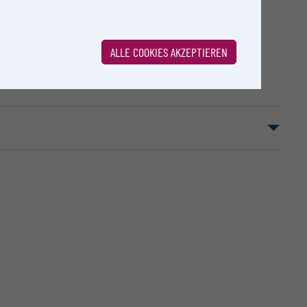
E
kleinen Synthesemolekülen bis hin zu großen
ALLE COOKIES AKZEPTIEREN
weder als Einzelverbindungen oder auch in