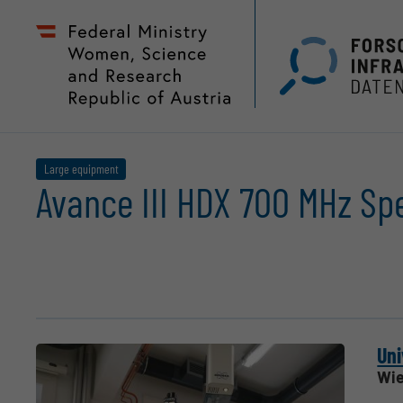
Zum
Zur
Seiteninhalt
Hauptnavigation
(
(
Accesskey
Accesskey
1)
2)
Large equipment
Avance III HDX 700 MHz Sp
Uni
Wie