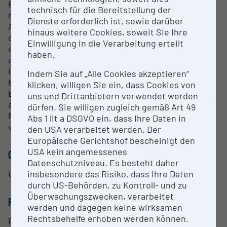
Reproduktionssystem danach komplett
technisch für die Bereitstellung der
realitätsgetreu wiederzugeben. Das
Dienste erforderlich ist, sowie darüber
Aufnahmeverfahren ist rein optisch, d.h. es wird
hinaus weitere Cookies, soweit Sie Ihre
das Spielgefühl in keiner Weise verändert, so dass
Einwilligung in die Verarbeitung erteilt
dieser Flügel auch in extremen Situationen
haben.
eingesetzt werden kann, wie beispielsweise bei
internationalen Wettbewerben oder in anderen
Indem Sie auf „Alle Cookies akzeptieren“
Konzertsituationen. Das Datenformat ist von
klicken, willigen Sie ein, dass Cookies von
Bösendorfer bewusst offen gestaltet worden, damit
uns und Drittanbietern verwendet werden
alle von CEUS aufgezeichneten Daten auch für die
dürfen. Sie willigen zugleich gemäß Art 49
Forschung bzw. für künstlerische Anwendungen
Abs 1 lit a DSGVO ein, dass Ihre Daten in
verwenden werden können.
den USA verarbeitet werden. Der
Europäische Gerichtshof bescheinigt den
USA kein angemessenes
CONTACT PERSON
Datenschutzniveau. Es besteht daher
insbesondere das Risiko, dass Ihre Daten
Univ.-Prof. Dr. Werner Goebl
durch US-Behörden, zu Kontroll- und zu
Überwachungszwecken, verarbeitet
RESEARCH SERVICES
werden und dagegen keine wirksamen
Rechtsbehelfe erhoben werden können.
Research Services auf Anfrage.