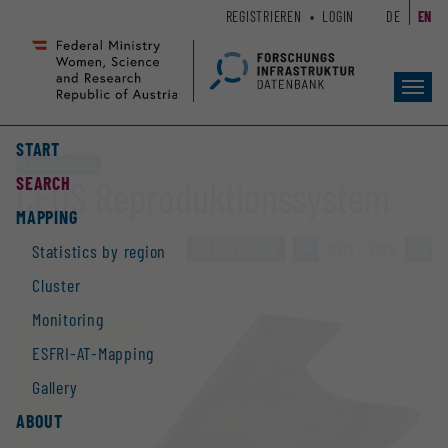
Zum
Zur
REGISTRIEREN
LOGIN
DE
EN
Seiteninhalt
Hauptnavigation
(
(
Accesskey
Accesskey
Toggl
1)
2)
navig
START
Large equipment
SEARCH
CEUS Reproduktionssystem
MAPPING
TO OVERVIEW
»
2019 / 2928
»
Statistics by region
Cluster
Monitoring
ESFRI-AT-Mapping
Gallery
ABOUT