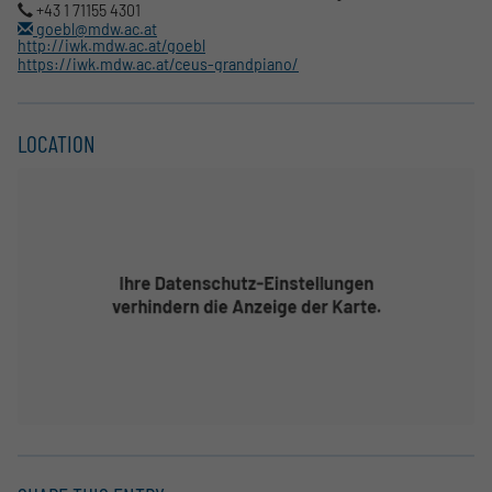
+43 1 71155 4301
goebl@mdw.ac.at
http://iwk.mdw.ac.at/goebl
https://iwk.mdw.ac.at/ceus-grandpiano/
LOCATION