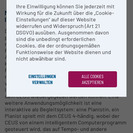
Ihre Einwilligung können Sie jederzeit mit
METHODS & EXPERTISE FOR RESEARCH
Wirkung für die Zukunft über die „Cookie-
INFRASTRUCTURE
Einstellungen“ auf dieser Website
widerrufen und Widerspruch (Art 21
Der CEUS Computerflügel wird einerseits als
DSGVO) ausüben. Ausgenommen davon
präzises Messinstrument für den Anschlag und die
sind die unbedingt erforderlichen
musikalische Interpretation von Pianistinnen und
Cookies, die der ordnungsgemäßen
Pianisten eingesetzt und andererseits als
Funktionsweise der Website dienen und
Abspielgerät von vor-aufgezeichneten und
nicht abwählbar sind.
künstlichen Interpretationen. Die aufgezeichneten
Performance-Daten werden mit quantitativen und
EINSTELLUNGEN
ALLE COOKIES
maschinellen Lern-Methoden analysiert, die
VERWALTEN
AKZEPTIEREN
verwendet werden, um künstliche neue
Interpretationen zu generieren, die wiederum auf
dem CEUS wiedergegeben werden können. Eine
weitere Anwendungsmöglichkeit ist eine
interaktive als Begleitsystem: eine Pianistin, ein
Pianist spielt mit dem CEUS 4-händig, wobei der
CEUS von einem intelligentem Computerprogramm
gesteuert wird, das auf Tempo- und andere