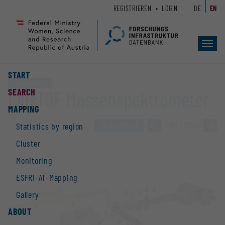
Zum
Zur
REGISTRIEREN
LOGIN
DE
EN
Seiteninhalt
Hauptnavigation
(
(
Accesskey
Accesskey
Toggl
1)
2)
navig
START
Large equipment
SEARCH
ClusTOF Massenspektrometer
MAPPING
TO OVERVIEW
»
1963 / 2928
»
Statistics by region
Cluster
Monitoring
ESFRI-AT-Mapping
Gallery
ABOUT