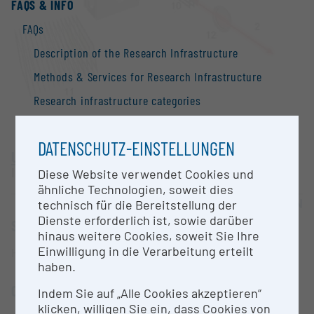
FAQS & INFO
FAQs
Description of the Research Infrastructure
Methods & Services for Research Infrastructure
Research infrastructure categories
Additional Information to research Infrastructure
DATENSCHUTZ-EINSTELLUNGEN
Search Engine
University of Innsbruck
Contact
Innsbruck |
Website
Diese Website verwendet Cookies und
ähnliche Technologien, soweit dies
Information
OPEN FOR COLLABORATION
technisch für die Bereitstellung der
National Strategy of Research Infrastructure
Dienste erforderlich ist, sowie darüber
SHORT DESCRIPTION
hinaus weitere Cookies, soweit Sie Ihre
Research infrastructures in the European Union
Einwilligung in die Verarbeitung erteilt
He-Clusterquelle mit TOF-MS
haben.
Research infrastructure databases / Research
infrastructure networks
CONTACT PERSON
Indem Sie auf „Alle Cookies akzeptieren“
BMBWF Research Infrastructure Database:
klicken, willigen Sie ein, dass Cookies von