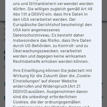
Univ.Prof. Paul Scheier
Evaluation Study 2022
uns und Drittanbietern verwendet werden
dürfen. Sie willigen zugleich gemäß Art 49
Awards and press releases
Abs 1 lit a DSGVO ein, dass Ihre Daten in
RESEARCH SERVICES
den USA verarbeitet werden. Der
Gemeinsame Forschungsaufgaben und
Europäische Gerichtshof bescheinigt den
Forschungsprojekte;
USA kein angemessenes
Instrument ist praktisch vollständig remote-
Datenschutzniveau. Es besteht daher
steuerbar
insbesondere das Risiko, dass Ihre Daten
durch US-Behörden, zu Kontroll- und zu
Überwachungszwecken, verarbeitet
METHODS & EXPERTISE FOR RESEARCH
werden und dagegen keine wirksamen
INFRASTRUCTURE
Rechtsbehelfe erhoben werden können.
Ionenerzeugung in dotierten He Tröpfchen
Ihre Einwilligung können Sie jederzeit mit
Wirkung für die Zukunft über die „Cookie-
Einstellungen“ auf dieser Website
TERMS OF USE
widerrufen und Widerspruch (Art 21
DSGVO) ausüben. Ausgenommen davon
sind die unbedingt erforderlichen
COOPERATION PARTNERS
Cookies, die der ordnungsgemäßen
Funktionsweise der Website dienen und