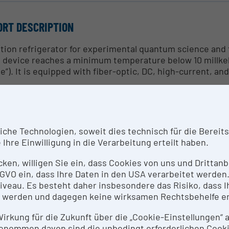
ORT DESCRIPTION
ution refrigerator for experimental quantum science and
 device reaches a minimum temperature below 10 millkel
le”). It is equipped with fiber-optic, DC, high-current, a
SEARCH SERVICES
rently, the usage is not possible due to ongoing projects.
he Technologien, soweit dies technisch für die Bereitste
Ihre Einwilligung in die Verarbeitung erteilt haben.
THODS & EXPERTISE FOR RESEARCH INFRASTRUCTUR
icken, willigen Sie ein, dass Cookies von uns und Dritta
 DSGVO ein, dass Ihre Daten in den USA verarbeitet werde
 device is used for research into quantum systems in cr
eau. Es besteht daher insbesondere das Risiko, dass Ih
 superconducting devices.
 werden und dagegen keine wirksamen Rechtsbehelfe e
 Wirkung für die Zukunft über die „Cookie-Einstellungen“
RMS OF USE
enommen davon sind die unbedingt erforderlichen Cook