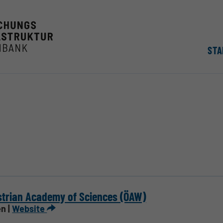
STA
trian Academy of Sciences (ÖAW)
n |
Website