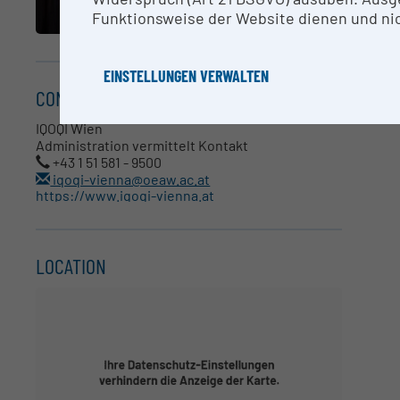
Funktionsweise der Website dienen und nic
EINSTELLUNGEN VERWALTEN
CONTACT
IQOQI Wien
Administration vermittelt Kontakt
+43 1 51 581 - 9500
iqoqi-vienna@oeaw.ac.at
https://www.iqoqi-vienna.at
LOCATION