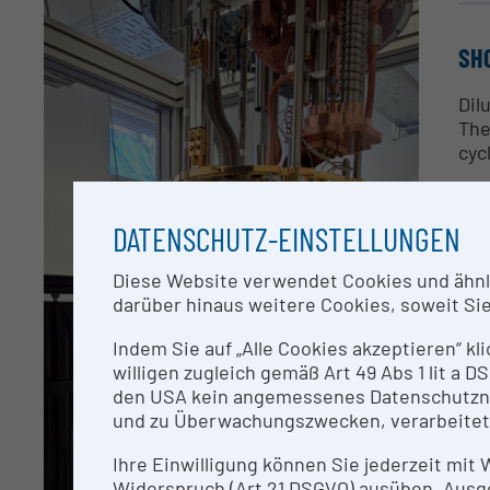
SH
Dil
The
cyc
RE
DATENSCHUTZ-EINSTELLUNGEN
Cur
Diese Website verwendet Cookies und ähnlic
darüber hinaus weitere Cookies, soweit Sie 
ME
Indem Sie auf „Alle Cookies akzeptieren“ kl
willigen zugleich gemäß Art 49 Abs 1 lit a
The
den USA kein angemessenes Datenschutzniv
and
und zu Überwachungszwecken, verarbeitet
Ihre Einwilligung können Sie jederzeit mit
TE
Widerspruch (Art 21 DSGVO) ausüben. Ausg