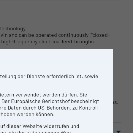
 technology
vin and can be operated continuously (“closed-
nd high-frequency electrical feedthroughs.
 Please contact us if you are interested.
llung der Dienste erforderlich ist, sowie
E
nbietern verwendet werden dürfen. Sie
n. Der Europäische Gerichtshof bescheinigt
ystals, quantum photonics, spin-photon interfaces,
re Daten durch US-Behörden, zu Kontroll-
rhoben werden können.
 auf dieser Website widerrufen und
ies, die der ordnungsgemäßen