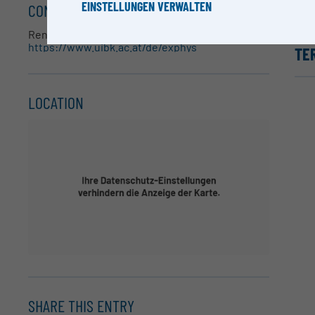
EINSTELLUNGEN VERWALTEN
CONTACT
Renate Rupprechter
https://www.uibk.ac.at/de/exphys
TE
LOCATION
SHARE THIS ENTRY