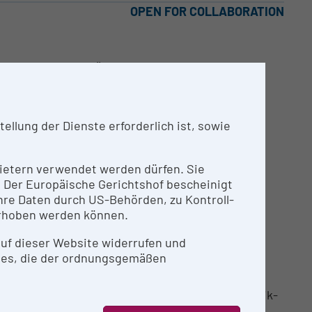
OPEN FOR COLLABORATION
serpulsen und präziser Einstellung von Phase,
llung der Dienste erforderlich ist, sowie
nbietern verwendet werden dürfen. Sie
n. Der Europäische Gerichtshof bescheinigt
re Daten durch US-Behörden, zu Kontroll-
rhoben werden können.
ommerzielle Kooperationen sind nicht möglich.
 auf dieser Website widerrufen und
ies, die der ordnungsgemäßen
E
en Steuerung optischer Signale für Quantenoptik-