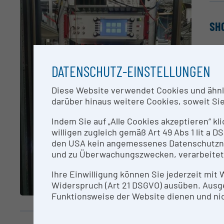
SH
Aku
Fre
DATENSCHUTZ-EINSTELLUNGEN
CO
Diese Website verwendet Cookies und ähnlic
darüber hinaus weitere Cookies, soweit Sie 
Ren
Indem Sie auf „Alle Cookies akzeptieren“ kl
willigen zugleich gemäß Art 49 Abs 1 lit a
RE
den USA kein angemessenes Datenschutzniv
und zu Überwachungszwecken, verarbeitet
Die
Ihre Einwilligung können Sie jederzeit mit
Widerspruch (Art 21 DSGVO) ausüben. Ausg
ME
Funktionsweise der Website dienen und nic
Die
Exp