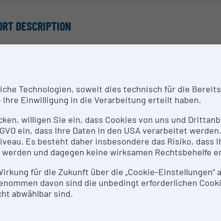
ORT DESCRIPTION
stooptischen Modulator-Einheiten zur Erzeugung von La
quenz und Amplitude für Quantenanwendungen.
NTACT PERSON
he Technologien, soweit dies technisch für die Bereitste
Ihre Einwilligung in die Verarbeitung erteilt haben.
ate Rupprechter
icken, willigen Sie ein, dass Cookies von uns und Dritta
 DSGVO ein, dass Ihre Daten in den USA verarbeitet werde
SEARCH SERVICES
eau. Es besteht daher insbesondere das Risiko, dass Ih
 werden und dagegen keine wirksamen Rechtsbehelfe e
 Forschungsinfrastruktur ist "Open for Collaboration". K
 Wirkung für die Zukunft über die „Cookie-Einstellungen“
enommen davon sind die unbedingt erforderlichen Cook
THODS & EXPERTISE FOR RESEARCH INFRASTRUCTUR
ht abwählbar sind.
 akustooptischen Modulator-Einheiten werden zur präzis
erimente mit gespeicherten Ionen eingesetzt