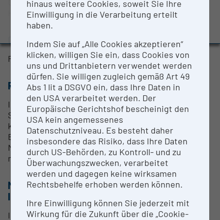
Orbitrap-Technologie und ETD; gekoppelt mit nano-
hinaus weitere Cookies, soweit Sie Ihre
Evaluation Study 2022
HPLC.
Einwilligung in die Verarbeitung erteilt
Awards and press releases
haben.
CONTACT PERSON
Indem Sie auf „Alle Cookies akzeptieren“
klicken, willigen Sie ein, dass Cookies von
PD Dr. Bettina Sarg
uns und Drittanbietern verwendet werden
dürfen. Sie willigen zugleich gemäß Art 49
RESEARCH SERVICES
Abs 1 lit a DSGVO ein, dass Ihre Daten in
den USA verarbeitet werden. Der
Identifizierung, Quantifizierung und
Europäische Gerichtshof bescheinigt den
Strukturaufklärung von Proteinen und Peptiden in
USA kein angemessenes
komplexen Mischungen unter besonderer
Datenschutzniveau. Es besteht daher
Berücksichtigung post-translationaler
insbesondere das Risiko, dass Ihre Daten
Modifizierungen. Differentielle Proteomanalysen
durch US-Behörden, zu Kontroll- und zu
mittels Isotopenmarkierung sowie label-free.
Überwachungszwecken, verarbeitet
werden und dagegen keine wirksamen
Rechtsbehelfe erhoben werden können.
METHODS & EXPERTISE FOR RESEARCH
INFRASTRUCTURE
Ihre Einwilligung können Sie jederzeit mit
Wirkung für die Zukunft über die „Cookie-
Identifizierung und Quantifizierung von Proteinen