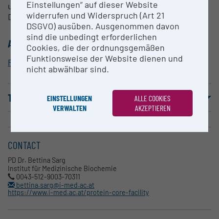
Einstellungen“ auf dieser Website
und Peptiden und deren PTM's.
widerrufen und Widerspruch (Art 21
Differentielle Proteomanalysen.
DSGVO) ausüben. Ausgenommen davon
sind die unbedingt erforderlichen
ALLOCATION TO RESEARCH INFRASTRUCTURE
Cookies, die der ordnungsgemäßen
Funktionsweise der Website dienen und
Protein Core Facility
nicht abwählbar sind.
TERMS OF USE
EINSTELLUNGEN
ALLE COOKIES
VERWALTEN
AKZEPTIEREN
CONTACT
PD Dr. Bettina Sarg
Institut für Medizinische Biochemie
0043-512-9003-70311
bettina.sarg@i-med.ac.at
https://www.i-med.ac.at/protein-core-facility