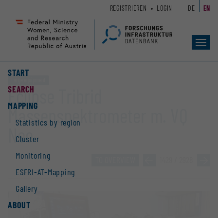
Zum
Zur
REGISTRIEREN
LOGIN
DE
EN
Seiteninhalt
Hauptnavigation
(
(
Accesskey
Accesskey
Toggl
1)
2)
navig
START
Large equipment
SEARCH
Eclipse Tribrid
MAPPING
Massenspektrometer m. VQ
Statistics by region
Neo
Cluster
Monitoring
TO OVERVIEW
»
1429 / 2928
»
ESFRI-AT-Mapping
Gallery
ABOUT