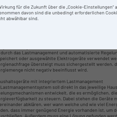
brauchsgeräte sowie die Gewohnheiten (z.B. wann wird 
lgruppe recherchiert und analysiert. Es sollen auch meh
 Wirkung für die Zukunft über die „Cookie-Einstellungen“
erblichen Bereich durchgeführt werden, sodass eine det
enommen davon sind die unbedingt erforderlichen Cook
. Durch Leistungsmessgeräte wird der Energieverbrauch 
ht abwählbar sind.
 erhöhtem Energiebedarf, wie z.B. Waschmaschine oder 
au zuteilbar und kann in Folge effizient durch das Ei
den. Das Ziel ist es, ein effizientes Energiemanagemen
rgieüberschusses (PV Anlage erzeugt aktuell mehr Energ
rgie bestmöglich intern verwertet wird und nicht in da
l durch das Lastmanagement und automatisierte Regelun
peichert oder ausgewählte Elektrogeräte verwendet wer
rgienachfrage übersteigt muss sichergestellt werden, 
rgiemenge nicht negativ beeinflusst wird.
aushaltsgeräte mit integriertem Lastmanagement
 Lastmanagementsystem soll direkt in das jeweilige Hau
elungsmechanismen entwickelt, die es ermöglichen, die
rgieverfügbarkeit zu steuern. Dabei stehen die Geräte m
ereinander abklären, wer wann welche und wie viel Energ
den, dass immer genügend Energie vorhanden ist, um d
uschließen. Außerdem muss eine Lösung gefunden werd