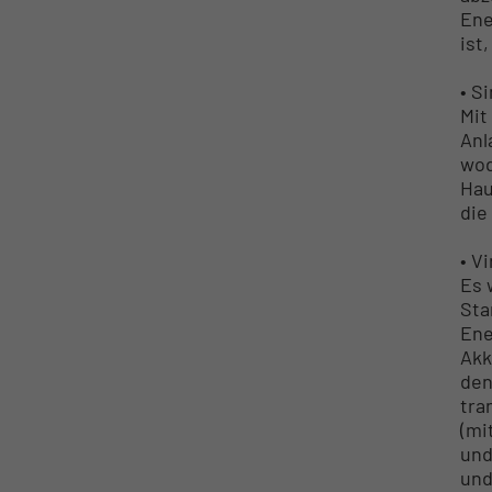
Ene
ist
• S
Mit
Anl
wod
Hau
die
• V
Es 
Sta
Ene
Akk
den
tra
(mi
und
und