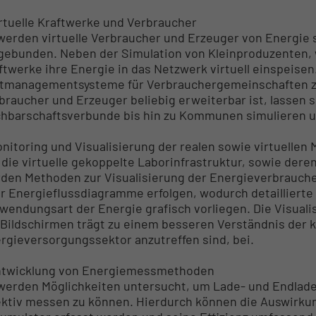
irtuelle Kraftwerke und Verbraucher
werden virtuelle Verbraucher und Erzeuger von Energie
gebunden. Neben der Simulation von Kleinproduzenten, w
ftwerke ihre Energie in das Netzwerk virtuell einspeise
tmanagementsysteme für Verbrauchergemeinschaften z
braucher und Erzeuger beliebig erweiterbar ist, lassen
hbarschaftsverbunde bis hin zu Kommunen simulieren 
onitoring und Visualisierung der realen sowie virtuellen
die virtuelle gekoppelte Laborinfrastruktur, sowie deren
den Methoden zur Visualisierung der Energieverbraucher
r Energieflussdiagramme erfolgen, wodurch detaillierte
wendungsart der Energie grafisch vorliegen. Die Visualis
 Bildschirmen trägt zu einem besseren Verständnis der
rgieversorgungssektor anzutreffen sind, bei.
ntwicklung von Energiemessmethoden
werden Möglichkeiten untersucht, um Lade- und Endlad
ektiv messen zu können. Hierdurch können die Auswirku