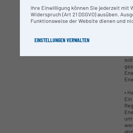
Ver
Zie
Ihre Einwilligung können Sie jederzeit mit
gew
Widerspruch (Art 21 DSGVO) ausüben. Ausg
ist
Funktionsweise der Website dienen und nic
mit
gen
EINSTELLUNGEN VERWALTEN
wer
Ene
Ene
sol
ges
Ene
Ene
• H
Ein
Reg
Ene
unt
wer
abz