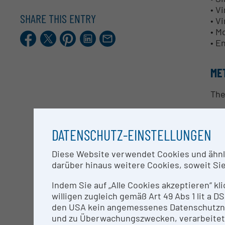
• V
SHARE THIS ENTRY
• V
• M
Facebook
X.com
Pinterest
LinkedIn
E-
• E
Mail
ME
The
• I
Es 
DATENSCHUTZ-EINSTELLUNGEN
gew
Ins
Diese Website verwendet Cookies und ähnlic
Kom
darüber hinaus weitere Cookies, soweit Sie 
wer
wod
Indem Sie auf „Alle Cookies akzeptieren“ kl
willigen zugleich gemäß Art 49 Abs 1 lit a
• V
den USA kein angemessenes Datenschutzniv
Um 
und zu Überwachungszwecken, verarbeitet