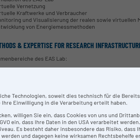
irtuelle Vernetzung
irtuelle Kraftwerke und Verbraucher
onitoring und Visualisierung der realen sowie virtuellen
ntwicklung von Energiemessmethoden
THODS & EXPERTISE FOR RESEARCH INFRASTRUCTUR
menbereiche des EAS Lab:
ntelligentes Lastmanagement für Haushalt und Gewerbe
werden optimale Lastmanagement-Konzepte für untersch
erblichen Bereich erarbeitet. Dabei werden am Markt ve
tallations-, Konfigurations- sowie Wartungsarbeiten ei
he Technologien, soweit dies technisch für die Bereitste
ponenten sowie gesamte Lösungen systematisch bewert
Ihre Einwilligung in die Verarbeitung erteilt haben.
den. Speziell die Einbindung von meteorologischen Daten
urch Prognosen bzw. Forecasts über die zukünftige En
icken, willigen Sie ein, dass Cookies von uns und Dritta
 DSGVO ein, dass Ihre Daten in den USA verarbeitet werde
erbrauchserhebung (vor Ort Messungen)
eau. Es besteht daher insbesondere das Risiko, dass Ih
Informationen über die Bedürfnisse der zukünftigen An
 werden und dagegen keine wirksamen Rechtsbehelfe e