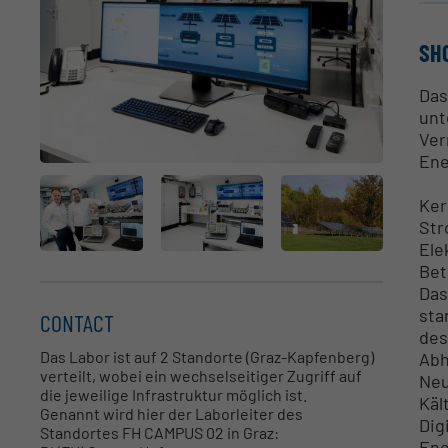
SH
Das
unt
Ver
Ene
Ker
Str
Ele
Bet
Das
sta
CONTACT
des
Das Labor ist auf 2 Standorte (Graz-Kapfenberg)
Abh
verteilt, wobei ein wechselseitiger Zugriff auf
Neu
die jeweilige Infrastruktur möglich ist.
Käl
Genannt wird hier der Laborleiter des
Dig
Standortes FH CAMPUS 02 in Graz:
Ene