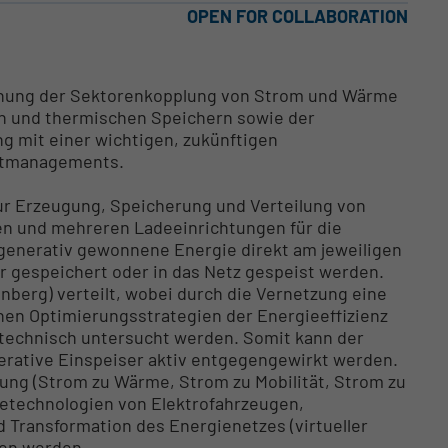
OPEN FOR COLLABORATION
hung der Sektorenkopplung von Strom und Wärme
n und thermischen Speichern sowie der
g mit einer wichtigen, zukünftigen
stmanagements.
ur Erzeugung, Speicherung und Verteilung von
n und mehreren Ladeeinrichtungen für die
egenerativ gewonnene Energie direkt am jeweiligen
r gespeichert oder in das Netz gespeist werden.
enberg) verteilt, wobei durch die Vernetzung eine
nen Optimierungsstrategien der Energieeffizienz
technisch untersucht werden. Somit kann der
erative Einspeiser aktiv entgegengewirkt werden.
ung (Strom zu Wärme, Strom zu Mobilität, Strom zu
detechnologien von Elektrofahrzeugen,
nd Transformation des Energienetzes (virtueller
sen werden.