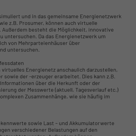
 simuliert und in das gemeinsame Energienetzwerk
ie z.B. Prosumer, können auch virtuelle
n. Außerdem besteht die Möglichkeit, innovative
u untersuchen. Da das Energienetzwerk um
 sich von Mehrparteienhäuser über
und untersuchen.
 Messdaten
 virtuelles Energienetz anschaulich darzustellen,
 sowie der -erzeuger erarbeitet. Dies kann z.B.
 Informationen über die Herkunft oder der
ierung der Messwerte (aktuell, Tagesverlauf etc.)
 komplexen Zusammenhänge, wie sie häufig im
ekennwerte sowie Last – und Akkumulatorwerte
ngen verschiedener Belastungen auf den