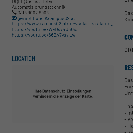
DI (FH) Gernot Hofer
Automatisierungstechnik
Das
0316 6002 8908
gernot.hofer@campus02.at
Kap
https://www.campus02.at/news/das-eas-lab-raum-fuer-zukunftsfragen/
https://youtu.be/WeDsv4UhQjo
https://youtu.be/S6BA7ysvl_w
CO
DI 
LOCATION
RE
Das
For
Unt
The
• I
• V
• H
• S