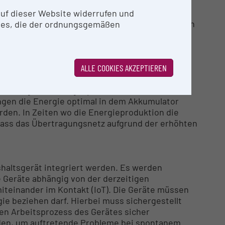
welches Gerät verwendet) der jeweiligen
rere Langzeitmonitorings im privaten sowie
 auf dieser Website widerrufen und
aillierte Analyse des Energieverbrauchs möglich
ies, die der ordnungsgemäßen
gezielt im Schaltkasten sowie direkt an Geräten
Herd, erhoben. Somit ist der Energieverbrauch
nbeziehen von Lastmanagementsystemen optimiert
ALLE COOKIES AKZEPTIEREN
t zu entwickeln, sodass während eines
ie als verbraucht wird) die bereitstehende
s Versorgernetz eingespeist werden muss. Dabei
gen die Energie optimal in dem Akkumulator
den. In Zeiten wo die Energieproduktion die
dass das Übertragungsnetz aufgrund der erhöhten
shaltsgerät integriert werden. Es werden
 Geräte abhängig von der derzeitigen
iteinander im Kontakt (IoT). Die Geräte müssen
ie beziehen darf. Hierbei muss sichergestellt
en Arbeitsprozess des Gerätes sicher
en, um auftretende Probleme bei spontanem