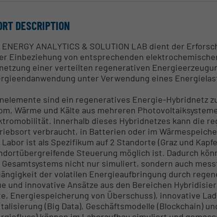
ORT DESCRIPTION
 ENERGY ANALYTICS & SOLUTION LAB dient der Erforsc
er Einbeziehung von entsprechenden elektrochemische
netzung einer verteilten regenerativen Energieerzeugun
rgieendanwendung unter Verwendung eines Energiela
nelemente sind ein regeneratives Energie-Hybridnetz z
om, Wärme und Kälte aus mehreren Photovoltaiksysteme
ktromobilität. Innerhalb dieses Hybridnetzes kann die r
riebsort verbraucht, in Batterien oder im Wärmespeiche
 Labor ist als Spezifikum auf 2 Standorte (Graz und Kapf
ndortübergreifende Steuerung möglich ist. Dadurch kön
 Gesamtsystems nicht nur simuliert, sondern auch mess
ängigkeit der volatilen Energieaufbringung durch regen
e und innovative Ansätze aus den Bereichen Hybridisier
te, Energiespeicherung von Überschuss), innovative La
italisierung (Big Data), Geschäftsmodelle (Blockchain) u
rgiefluss) können im Laboraufbau simuliert und gemes