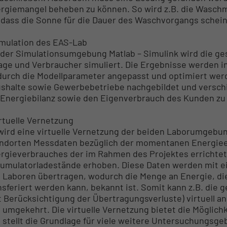
rgiemangel beheben zu können. So wird z.B. die Waschm
, dass die Sonne für die Dauer des Waschvorgangs scheint
imulation des EAS-Lab
 der Simulationsumgebung Matlab – Simulink wird die ges
age und Verbraucher simuliert. Die Ergebnisse werden i
urch die Modellparameter angepasst und optimiert werd
shalte sowie Gewerbebetriebe nachgebildet und verschi
 Energiebilanz sowie den Eigenverbrauch des Kunden zu
irtuelle Vernetzung
wird eine virtuelle Vernetzung der beiden Laborumgebu
ndorten Messdaten bezüglich der momentanen Energiee
rgieverbrauches der im Rahmen des Projektes errichtet
umulatorladestände erhoben. Diese Daten werden mit 
 Laboren übertragen, wodurch die Menge an Energie, die
nsferiert werden kann, bekannt ist. Somit kann z.B. d
t Berücksichtigung der Übertragungsverluste) virtuell a
 umgekehrt. Die virtuelle Vernetzung bietet die Möglichk
 stellt die Grundlage für viele weitere Untersuchungsgeb