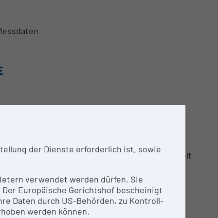
 Messdaten
E
iedliche Zielgruppen im privaten sowie
rfügbare Systeme analysiert, wobei auch auf die
ngegangen wird. Anschließend werden die
llung der Dienste erforderlich ist, sowie
et und können gegebenenfalls weiterentwickelt
 sowie der aktuellen Tageszeit sollen erfolgen,
ergieerzeugung errechnet werden können.
nbietern verwendet werden dürfen. Sie
n. Der Europäische Gerichtshof bescheinigt
re Daten durch US-Behörden, zu Kontroll-
wender zu erlangen, werden typische
rhoben werden können.