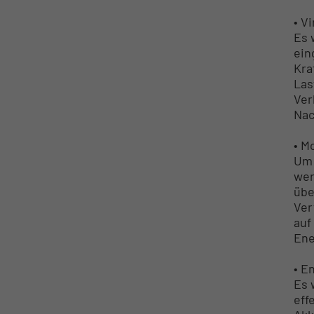
• V
Es 
ein
Kra
Las
Ver
Nac
• M
Um 
wer
übe
Ver
auf
Ene
• E
Es 
eff