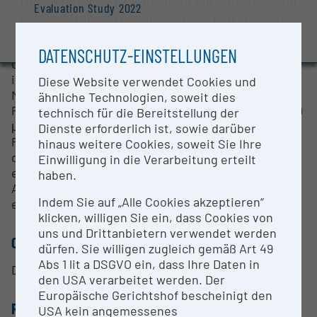
FTIR-Mikronalyse. Es ermöglicht die Aufnahme von
Evaluation Study 2022
FTIR-Spektren von festen (Partikel, Pulver, Faser,
Awards and press releases
Querschliffe) oder flüssigen Proben (ev. auch
gasförmigen) in Mikrobereich, sowohl als
DATENSCHUTZ-EINSTELLUNGEN
Oberflächenanalyse oder im Transmissionsmodus
im Bereich von 4000 – 400 cm-1). Mit eingebautem
Diese Website verwendet Cookies und
MCT-Detektor ist es möglich, Partikel oder
ähnliche Technologien, soweit dies
Probeflächen mit einem Durchmesser kleiner als 20
technisch für die Bereitstellung der
μm zu analysieren und ist mit einem motorisierten
Dienste erforderlich ist, sowie darüber
Probentisch kombiniert, was auch FTIR-Mapping
hinaus weitere Cookies, soweit Sie Ihre
durchführen lässt. Bestandteil des Gerätes ist auch
Einwilligung in die Verarbeitung erteilt
eine entsprechende Bedienungs- und
haben.
Auswertungssoftware (OMNIC Picta-Software), inkl.
Indem Sie auf „Alle Cookies akzeptieren“
einer breiten Datenbank von FTIR-Spektren.
klicken, willigen Sie ein, dass Cookies von
uns und Drittanbietern verwendet werden
CONTACT PERSON
dürfen. Sie willigen zugleich gemäß Art 49
Abs 1 lit a DSGVO ein, dass Ihre Daten in
Dr.rer.nat. Marta Anghelone
den USA verarbeitet werden. Der
Europäische Gerichtshof bescheinigt den
RESEARCH SERVICES
USA kein angemessenes