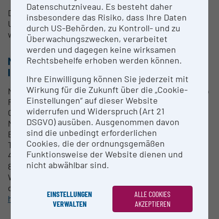
Datenschutzniveau. Es besteht daher
Die Serviceleistung umfasst die methodische
insbesondere das Risiko, dass Ihre Daten
Unterstützung bei der Bearbeitung der
durch US-Behörden, zu Kontroll- und zu
wissenschaftlichen Fragestellung.
Überwachungszwecken, verarbeitet
werden und dagegen keine wirksamen
Rechtsbehelfe erhoben werden können.
METHODS & EXPERTISE FOR RESEARCH
INFRASTRUCTURE
Ihre Einwilligung können Sie jederzeit mit
Wirkung für die Zukunft über die „Cookie-
Nicolet iN10 MX Infrarot Imaging Mikroskop (Thermo
Einstellungen“ auf dieser Website
Fischer Scientific, USA) mit Thermo Scientific
widerrufen und Widerspruch (Art 21
OMNIC Picta Software. Ausgestattet mit gekühltem
DSGVO) ausüben. Ausgenommen davon
MCT-Linear-Array-Detektor und ultraschnellem MX-
sind die unbedingt erforderlichen
Bildgebungsdetektor, Betrieb im Absorptions-,
Cookies, die der ordnungsgemäßen
Transmissions- und ATR-Modus, Spektralbereich
Funktionsweise der Website dienen und
4000-720 cm-1, Apertur 25 μm, spektrale Auflösung
nicht abwählbar sind.
8 cm-1 und räumliche Auflösung <10 μm.
Weitere Informationen zur Expertise finden Sie auf
der Webpage
EINSTELLUNGEN
ALLE COOKIES
https://conservation.angewandte.at/research/
VERWALTEN
AKZEPTIEREN