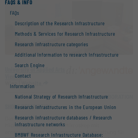
FAQS & INFO
FAQs
Description of the Research Infrastructure
Methods & Services for Research Infrastructure
Research infrastructure categories
Additional Information to research Infrastructure
Search Engine
University of Applied Arts
Contact
Vienna
Wien |
Website
Information
National Strategy of Research Infrastructure
OPEN FOR COLLABORATION
SHORT DESCRIPTION
Research infrastructures in the European Union
Research infrastructure databases / Research
Das beschaffene Gerät – Nicolet in 10 MX IR
infrastructure networks
Microskop - ist ein FTIR-Mikroskop mit
entsprechender instrumenteller Ausstattung für
BMBWF Research Infrastructure Database: