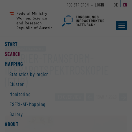
Zum
Zur
REGISTRIEREN
LOGIN
DE
EN
Seiteninhalt
Hauptnavigation
(
(
Accesskey
Accesskey
Toggl
1)
2)
navig
START
Other research infrastructure
SEARCH
FOURIER-TRANSFORM-
MAPPING
INFRAROTSPEKTROSKOPIE
Statistics by region
(FTIR)
Cluster
Monitoring
TO OVERVIEW
»
1548 / 2928
»
ESFRI-AT-Mapping
Gallery
ABOUT