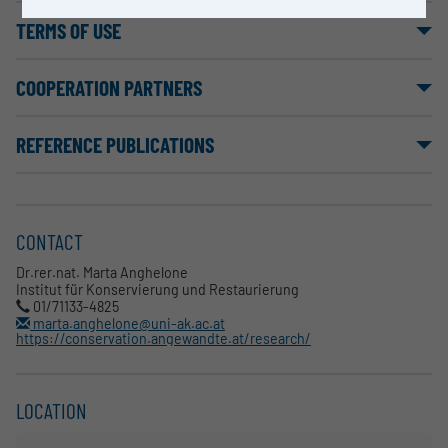
TERMS OF USE
COOPERATION PARTNERS
REFERENCE PUBLICATIONS
CONTACT
Dr.rer.nat. Marta Anghelone
Institut für Konservierung und Restaurierung
01/71133-4825
marta.anghelone@uni-ak.ac.at
https://conservation.angewandte.at/research/
LOCATION