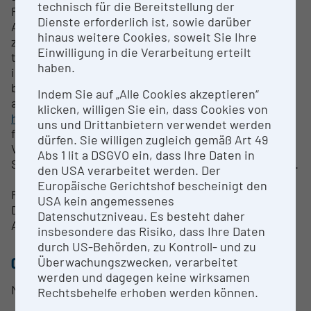
technisch für die Bereitstellung der
Forschenden, Lehrenden und Studierenden über
Dienste erforderlich ist, sowie darüber
AUSSDA - The Austrian Social Science Data Archive
hinaus weitere Cookies, soweit Sie Ihre
zur Verfügung. Die Daten der anderen
Einwilligung in die Verarbeitung erteilt
teilnehmenden Länder können über die
haben.
internationale Website
https://www.ggp-i.org/
bezogen werden. Für Weitere Informationen sei
Indem Sie auf „Alle Cookies akzeptieren“
auch auf die nationale Homepage verwiesen:
klicken, willigen Sie ein, dass Cookies von
https://www.ggp-austria.at/.
Die Forschungsdaten
uns und Drittanbietern verwendet werden
für Österreich sind über AUSSDA in den CESSDA-
dürfen. Sie willigen zugleich gemäß Art 49
Verbund eingespeist und Teil der European Open
Abs 1 lit a DSGVO ein, dass Ihre Daten in
Science Cloud (EOSC,
https://www.eosc-portal.eu/
).
den USA verarbeitet werden. Der
Europäische Gerichtshof bescheinigt den
Research Services
USA kein angemessenes
Das GGP bietet die Nutzung von über AUSSDA - The
Datenschutzniveau. Es besteht daher
Austrian Social Science Data Archive an.
insbesondere das Risiko, dass Ihre Daten
durch US-Behörden, zu Kontroll- und zu
Überwachungszwecken, verarbeitet
CONTACT PERSON
werden und dagegen keine wirksamen
Norbert Neuwirth
Rechtsbehelfe erhoben werden können.