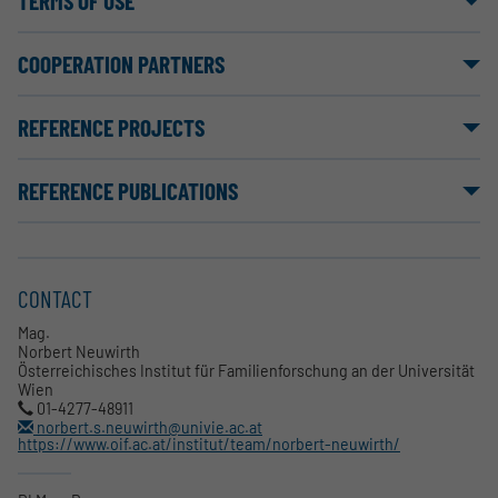
TERMS OF USE
COOPERATION PARTNERS
REFERENCE PROJECTS
REFERENCE PUBLICATIONS
CONTACT
Mag.
Norbert Neuwirth
Österreichisches Institut für Familienforschung an der Universität
Wien
01-4277-48911
norbert.s.neuwirth@univie.ac.at
https://www.oif.ac.at/institut/team/norbert-neuwirth/