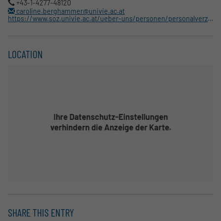
+43-1-4277-48120
caroline.berghammer@univie.ac.at
https://www.soz.univie.ac.at/ueber-uns/personen/personalverzeichnis/detailansicht-personalverzeichnis/user/berghac5/inum/1125/backpid/83313/
LOCATION
SHARE THIS ENTRY