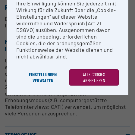
Ihre Einwilligung können Sie jederzeit mit
RESEARCH SERVICES
Wirkung für die Zukunft über die „Cookie-
Einstellungen“ auf dieser Website
Das GGP bietet die Nutzung von anonymisierten
widerrufen und Widerspruch (Art 21
Individualdatensätzen an.
DSGVO) ausüben. Ausgenommen davon
sind die unbedingt erforderlichen
METHODS & EXPERTISE FOR RESEARCH
Cookies, die der ordnungsgemäßen
INFRASTRUCTURE
Funktionsweise der Website dienen und
nicht abwählbar sind.
Die Erhebung der Individualdaten erfolgte in der
ersten Generation des GGP (2004 – 2016) zumeist
durch CAPI (computer assisted personal
EINSTELLUNGEN
ALLE COOKIES
interviews). Nun, in der zweiten Generation (ab
VERWALTEN
AKZEPTIEREN
2021) werden die Daten vorrangig online via CAWI
erhoben. Oft wird ein ergänzender
Erhebungsmodus (z.B. computergestützte
Telefoninterviews; CATI) verwendet, um möglichst
viele Personen anzusprechen.