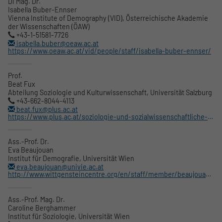
DI Mag. Dr.
Isabella Buber-Ennser
Vienna Institute of Demography (VID), Österreichische Akademie
der Wissenschaften (ÖAW)
+43-1-51581-7726
isabella.buber@oeaw.ac.at
https://www.oeaw.ac.at/vid/people/staff/isabella-buber-ennser/
Prof.
Beat Fux
Abteilung Soziologie und Kulturwissenschaft, Universität Salzburg
+43-662-8044-4113
beat.fux@plus.ac.at
https://www.plus.ac.at/soziologie-und-sozialwissenschaftliche-geographie/soziologie/abteilung/team/fux-beat/
Ass.-Prof. Dr.
Eva Beaujouan
Institut für Demografie, Universität Wien
eva.beaujouan@univie.ac.at
http://www.wittgensteincentre.org/en/staff/member/beaujouan.htm
Ass.-Prof. Mag. Dr.
Caroline Berghammer
Institut für Soziologie, Universität Wien