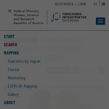
Zum
Zur
REGISTRIEREN
LOGIN
DE
EN
Seiteninhalt
Hauptnavigation
(
(
Accesskey
Accesskey
Toggl
1)
2)
navig
START
Other research infrastructure
ESFRI-Research Infrastructures „GGP“
SEARCH
Generations and Gender
MAPPING
Programme (GGP)
Statistics by region
Cluster
TO OVERVIEW
»
2141 / 2928
»
Monitoring
ESFRI-AT-Mapping
Gallery
ABOUT