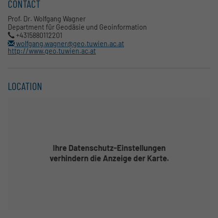
CONTACT
Prof. Dr. Wolfgang Wagner
Department für Geodäsie und Geoinformation
+4315880112201
wolfgang.wagner@geo.tuwien.ac.at
http://www.geo.tuwien.ac.at
LOCATION