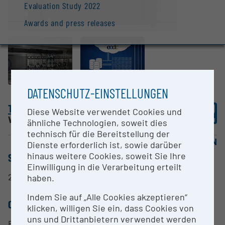
Evaluation Study 2022
Awards and press releases
DATENSCHUTZ-EINSTELLUNGEN
Technical University of Vienna
Diese Website verwendet Cookies und
Wien |
Website
ähnliche Technologien, soweit dies
technisch für die Bereitstellung der
OPEN FOR COLLABORATION
Dienste erforderlich ist, sowie darüber
hinaus weitere Cookies, soweit Sie Ihre
SHORT DESCRIPTION
Einwilligung in die Verarbeitung erteilt
2 Petabyte Disk
haben.
Indem Sie auf „Alle Cookies akzeptieren“
CONTACT PERSON
klicken, willigen Sie ein, dass Cookies von
uns und Drittanbietern verwendet werden
Prof. Dr. Wolfgang Wagner