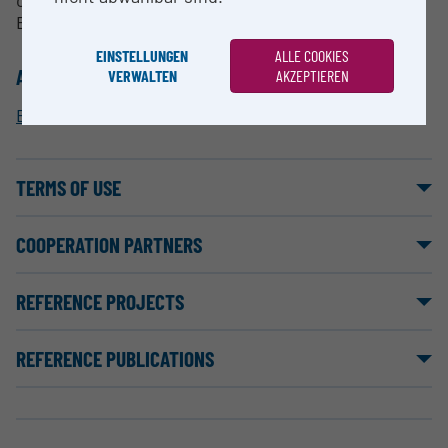
of the infrastructure see the core facility "EODC
Earth Observation Data Centre".
EINSTELLUNGEN
ALLE COOKIES
ALLOCATION TO RESEARCH INFRASTRUCTURE
VERWALTEN
AKZEPTIEREN
EODC Earth Observation Data Centre
TERMS OF USE
COOPERATION PARTNERS
REFERENCE PROJECTS
REFERENCE PUBLICATIONS