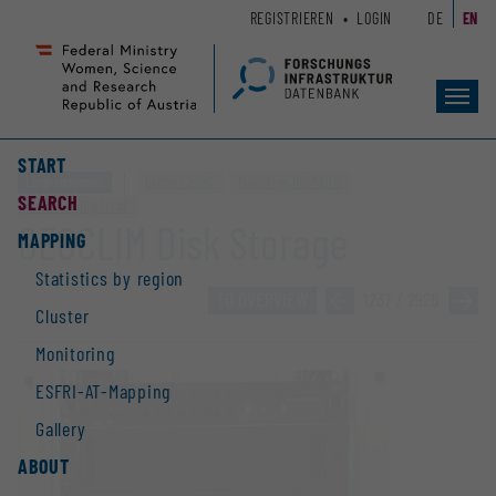
Zum
Zur
REGISTRIEREN
LOGIN
DE
EN
Seiteninhalt
Hauptnavigation
(
(
Accesskey
Accesskey
Toggl
1)
2)
navig
START
Large equipment
Clusters „EOSC“
Monitoring „HRSM 2016“
SEARCH
Monitoring „DigiRI Call“
GEOCLIM Disk Storage
MAPPING
Statistics by region
TO OVERVIEW
»
1237 / 2928
»
Cluster
Monitoring
ESFRI-AT-Mapping
Gallery
ABOUT