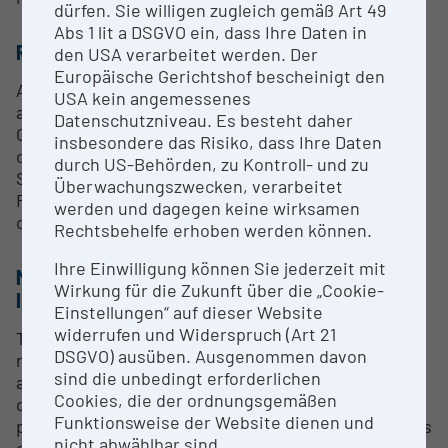
dürfen. Sie willigen zugleich gemäß Art 49
Abs 1 lit a DSGVO ein, dass Ihre Daten in
RESEARCH SERVICES
den USA verarbeitet werden. Der
Europäische Gerichtshof bescheinigt den
Access to Petabyte-scale Earth observation data
USA kein angemessenes
archive
Datenschutzniveau. Es besteht daher
Cloud computing platform incl. storage and
insbesondere das Risiko, dass Ihre Daten
compute capabilities
durch US-Behörden, zu Kontroll- und zu
Support to software development and maintenance
Überwachungszwecken, verarbeitet
Facilitation of cooperation within the EODC
werden und dagegen keine wirksamen
cooperation network
Rechtsbehelfe erhoben werden können.
Ihre Einwilligung können Sie jederzeit mit
METHODS & EXPERTISE FOR RESEARCH
Wirkung für die Zukunft über die „Cookie-
INFRASTRUCTURE
Einstellungen“ auf dieser Website
widerrufen und Widerspruch (Art 21
The EODC infrastructure allows for the possibility to
DSGVO) ausüben. Ausgenommen davon
remotely access one’s workspace from anywhere
sind die unbedingt erforderlichen
and at the same time directly access all available
Cookies, die der ordnungsgemäßen
data without the need to download them to a
Funktionsweise der Website dienen und
processing system. For an overview of the functions
nicht abwählbar sind.