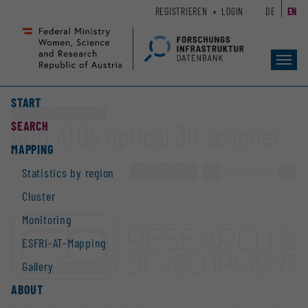
Zum
Zur
REGISTRIEREN
LOGIN
DE
EN
Seiteninhalt
Hauptnavigation
(
(
Accesskey
Accesskey
Toggl
1)
2)
navig
START
Other research infrastructure
SEARCH
GOM ATOS optical 3D scanner
MAPPING
TO OVERVIEW
»
1138 / 2928
»
Statistics by region
Cluster
Monitoring
ESFRI-AT-Mapping
Gallery
ABOUT