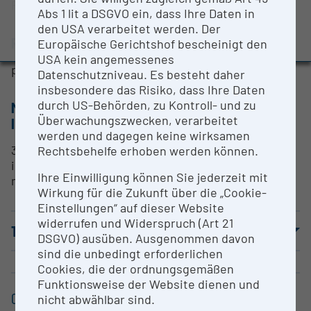
FH-Prof. Dr.-Ing. Aziz Huskic
Evaluation Study 2022
Abs 1 lit a DSGVO ein, dass Ihre Daten in
den USA verarbeitet werden. Der
Awards and press releases
RESEARCH SERVICES
Europäische Gerichtshof bescheinigt den
USA kein angemessenes
please contact us
Datenschutzniveau. Es besteht daher
insbesondere das Risiko, dass Ihre Daten
durch US-Behörden, zu Kontroll- und zu
METHODS & EXPERTISE FOR RESEARCH
Überwachungszwecken, verarbeitet
INFRASTRUCTURE
werden und dagegen keine wirksamen
3D scanning of components, prototyping, wear
Rechtsbehelfe erhoben werden können.
investigation, sample inspection, component
Ihre Einwilligung können Sie jederzeit mit
measurement, quality control system
Wirkung für die Zukunft über die „Cookie-
Einstellungen“ auf dieser Website
widerrufen und Widerspruch (Art 21
TERMS OF USE
DSGVO) ausüben. Ausgenommen davon
sind die unbedingt erforderlichen
Cookies, die der ordnungsgemäßen
Funktionsweise der Website dienen und
CONTACT
nicht abwählbar sind.