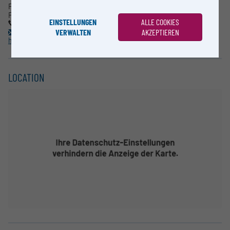
FH-Prof. Dr.-Ing. Aziz Huskic
Fakultät für Technik und Umweltwissenschaften
EINSTELLUNGEN
ALLE COOKIES
050804/43250
VERWALTEN
AKZEPTIEREN
aziz.huskic@fh-wels.at
http://www.fh-ooe.at
LOCATION