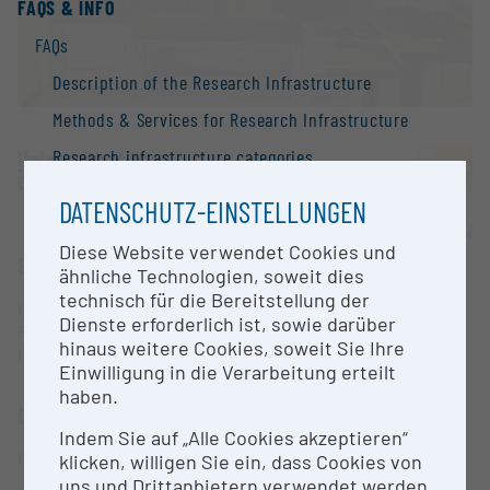
FAQS & INFO
FAQs
Description of the Research Infrastructure
Methods & Services for Research Infrastructure
University of Graz
Research infrastructure categories
Graz |
Website
Additional Information to research Infrastructure
DATENSCHUTZ-EINSTELLUNGEN
OPEN FOR COLLABORATION
Search Engine
Diese Website verwendet Cookies und
SHORT DESCRIPTION
Contact
ähnliche Technologien, soweit dies
technisch für die Bereitstellung der
Information
Pintool Gridding Roboter, mit zwei Stackern.
Dienste erforderlich ist, sowie darüber
Prototyp für spezielle Anwendung im Bereich
National Strategy of Research Infrastructure
hinaus weitere Cookies, soweit Sie Ihre
Hefescreens.
Einwilligung in die Verarbeitung erteilt
Research infrastructures in the European Union
haben.
CONTACT PERSON
Research infrastructure databases / Research
Indem Sie auf „Alle Cookies akzeptieren“
infrastructure networks
Prof. Dr. Ulrich Stelzl
klicken, willigen Sie ein, dass Cookies von
BMBWF Research Infrastructure Database:
uns und Drittanbietern verwendet werden