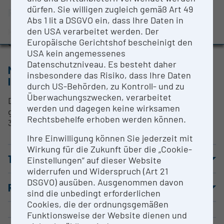
Evaluation Study 2022
dürfen. Sie willigen zugleich gemäß Art 49
RESEARCH SERVICES
Abs 1 lit a DSGVO ein, dass Ihre Daten in
Awards and press releases
den USA verarbeitet werden. Der
keine Research Services, bitte kontaktieren Sie
Europäische Gerichtshof bescheinigt den
den angegebenen Kontakt.
USA kein angemessenes
Datenschutzniveau. Es besteht daher
METHODS & EXPERTISE FOR RESEARCH
insbesondere das Risiko, dass Ihre Daten
INFRASTRUCTURE
durch US-Behörden, zu Kontroll- und zu
Überwachungszwecken, verarbeitet
Dieses Gerät wird zur Durchführung von
werden und dagegen keine wirksamen
genetischen Screens in Arrayformaten (96 er oder
Rechtsbehelfe erhoben werden können.
384 er) verwendet.
Ihre Einwilligung können Sie jederzeit mit
Wirkung für die Zukunft über die „Cookie-
TERMS OF USE
Einstellungen“ auf dieser Website
widerrufen und Widerspruch (Art 21
DSGVO) ausüben. Ausgenommen davon
REFERENCE PUBLICATIONS
sind die unbedingt erforderlichen
Cookies, die der ordnungsgemäßen
Funktionsweise der Website dienen und