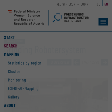
Zum
Zur
REGISTRIEREN
LOGIN
DE
EN
Seiteninhalt
Hauptnavigation
(
(
Accesskey
Accesskey
Toggl
1)
2)
navig
START
Large equipment
SEARCH
Gridding Robotersystem
MAPPING
TO OVERVIEW
»
1745 / 2928
»
Statistics by region
Cluster
Monitoring
ESFRI-AT-Mapping
Gallery
ABOUT