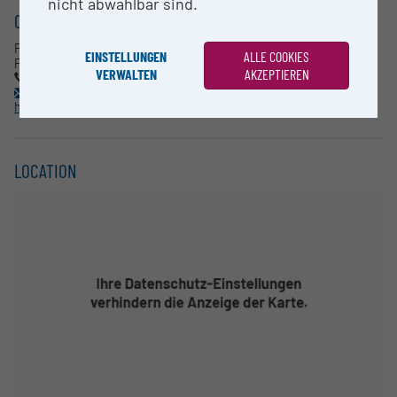
nicht abwählbar sind.
CONTACT
Prof. Dr. Ulrich Stelzl
EINSTELLUNGEN
ALLE COOKIES
Pharmazeutische Chemie
VERWALTEN
AKZEPTIEREN
0316 380 5397
ulrich.stelzl@uni-graz.at
https://pharmazie.uni-graz.at/de/
LOCATION