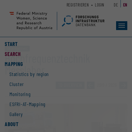
Zum
Zur
REGISTRIEREN
LOGIN
DE
EN
Seiteninhalt
Hauptnavigation
(
(
Accesskey
Accesskey
Toggl
1)
2)
navig
START
Large equipment
SEARCH
Hochfrequenztechnik
MAPPING
Messlabor
Statistics by region
Cluster
TO OVERVIEW
»
2919 / 2928
»
Monitoring
ESFRI-AT-Mapping
Gallery
ABOUT