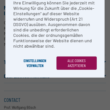
Ihre Einwilligung können Sie jederzeit mit
METHODS & EXPERTISE FOR RESEARCH
Wirkung für die Zukunft über die „Cookie-
INFRASTRUCTURE
Einstellungen“ auf dieser Website
widerrufen und Widerspruch (Art 21
Charakterisierung und Modellierung von
DSGVO) ausüben. Ausgenommen davon
Komponenten und Subsystemen. Komplexe
sind die unbedingt erforderlichen
Messungen bis 110GHz. Vermessung von S-
Cookies, die der ordnungsgemäßen
Parametern und Spektren, nichtlineare
Funktionsweise der Website dienen und
Messtechnik usw.
nicht abwählbar sind.
EINSTELLUNGEN
ALLE COOKIES
TERMS OF USE
VERWALTEN
AKZEPTIEREN
COOPERATION PARTNERS
CONTACT
Prof. Wolfgang Bösch