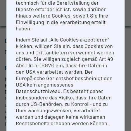
SHORT DESCRIPTION
technisch für die Bereitstellung der
Evaluation Study 2022
Dienste erforderlich ist, sowie darüber
Das Gerät wird zur Vermessung von Komponenten
Awards and press releases
hinaus weitere Cookies, soweit Sie Ihre
und Subsystemen der Hochfrequenztechnik
Einwilligung in die Verarbeitung erteilt
verwendet.
haben.
Indem Sie auf „Alle Cookies akzeptieren“
CONTACT PERSON
klicken, willigen Sie ein, dass Cookies von
Prof. Wolfgang Bösch
uns und Drittanbietern verwendet werden
dürfen. Sie willigen zugleich gemäß Art 49
Abs 1 lit a DSGVO ein, dass Ihre Daten in
RESEARCH SERVICES
den USA verarbeitet werden. Der
Europäische Gerichtshof bescheinigt den
Mikrowellen und Millimeterwellen Messtechnik,
USA kein angemessenes
Breitbandige Signalgenerierung und Signalanalyse,
Datenschutzniveau. Es besteht daher
DC bis 110GHz, Modulationsbandbreite bis 2GHz,
insbesondere das Risiko, dass Ihre Daten
Charakteriesierung von Kommunikationssystemen
durch US-Behörden, zu Kontroll- und zu
und Radarsystemen, Charakterisierung von aktiven
Überwachungszwecken, verarbeitet
und passiven Hochfrequenz-Komponenenten,
werden und dagegen keine wirksamen
Kommunikationsstanadards vorhanden, S-
Rechtsbehelfe erhoben werden können.
Parameter Messungen.