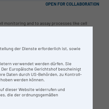
OPEN FOR COLLABORATION
ell monitoring and to assay processes like cell
llung der Dienste erforderlich ist, sowie
nbietern verwendet werden dürfen. Sie
n. Der Europäische Gerichtshof bescheinigt
re Daten durch US-Behörden, zu Kontroll-
rhoben werden können.
 auf dieser Website widerrufen und
ies, die der ordnungsgemäßen