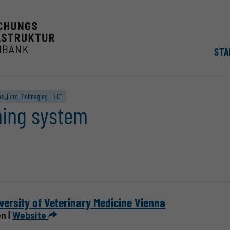
STA
es „Euro-BioImaging ERIC“
ening system
versity of Veterinary Medicine Vienna
n |
Website