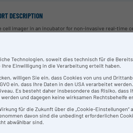
ORT DESCRIPTION
e cell imager in an incubator for non-invasive real-time c
lth, viability, migration and invasion.
 to six microplates at a time
, 10x, 20x objective lenses
he Technologien, soweit dies technisch für die Bereitste
ase contrast and red and green fluorescence imaging
Ihre Einwilligung in die Verarbeitung erteilt haben.
ll migration/invasion assay kit, woundmaker
ll-by-cell analysis software module
icken, willigen Sie ein, dass Cookies von uns und Dritta
heroid software module
 DSGVO ein, dass Ihre Daten in den USA verarbeitet werde
emotaxis software module
eau. Es besteht daher insbesondere das Risiko, dass Ih
 werden und dagegen keine wirksamen Rechtsbehelfe e
NTACT PERSON
 Wirkung für die Zukunft über die „Cookie-Einstellungen“
enommen davon sind die unbedingt erforderlichen Cook
tin Glösmann
ht abwählbar sind.