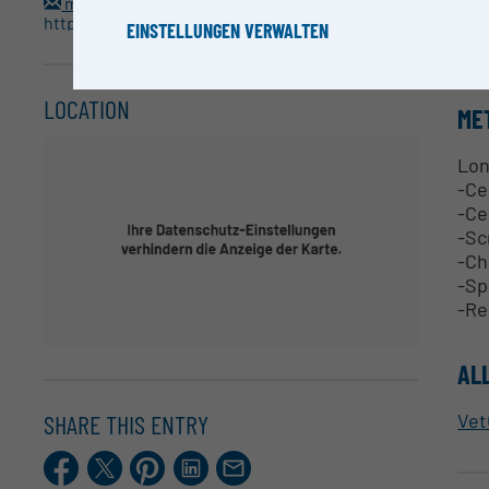
RE
martin.gloesmann@vetmeduni.ac.at
https://www.vetmeduni.ac.at
EINSTELLUNGEN VERWALTEN
Sup
LOCATION
ME
Lon
-Ce
-Ce
-Sc
-Ch
-Sp
-Re
AL
SHARE THIS ENTRY
Vet
Facebook
X.com
Pinterest
LinkedIn
E-
Mail