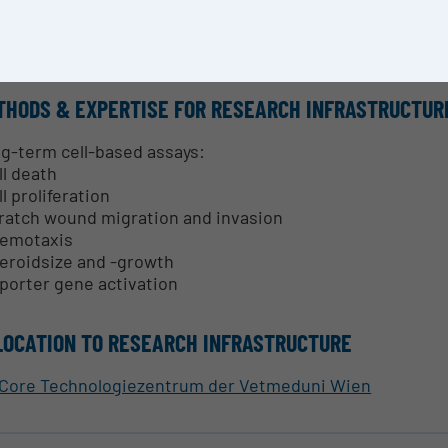
SEARCH SERVICES
port with experimental design and image acquisition, dat
THODS & EXPERTISE FOR RESEARCH INFRASTRUCTUR
g-term cell-based assays:
ll death
ll proliferation
ratch wound migration and invasion
emotaxis
eroidsize and -growth
porter gene activation
LOCATION TO RESEARCH INFRASTRUCTURE
Core Technologiezentrum der Vetmeduni Wien