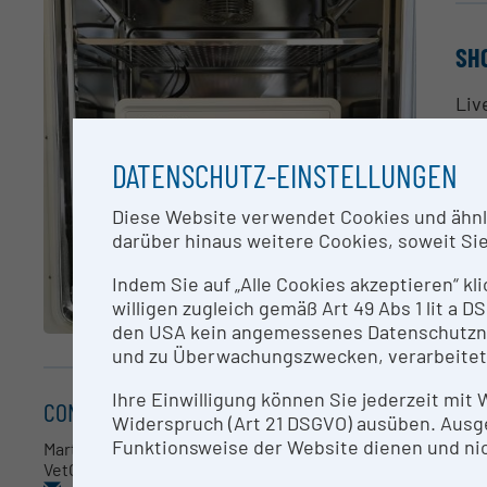
SH
Liv
hea
DATENSCHUTZ-EINSTELLUNGEN
-Up
-4x
Diese Website verwendet Cookies und ähnlic
-Ph
darüber hinaus weitere Cookies, soweit Sie 
-Ce
-Ce
Indem Sie auf „Alle Cookies akzeptieren“ kl
-Sp
willigen zugleich gemäß Art 49 Abs 1 lit a
-Ch
den USA kein angemessenes Datenschutzniv
und zu Überwachungszwecken, verarbeitet
CO
Ihre Einwilligung können Sie jederzeit mit
CONTACT
Widerspruch (Art 21 DSGVO) ausüben. Ausg
Mar
Funktionsweise der Website dienen und nic
Martin Glösmann
VetCore