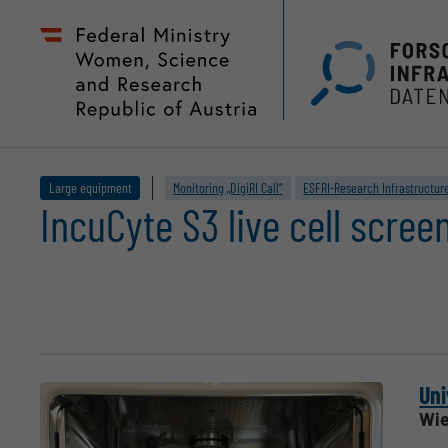
Zum
Zur
Seiteninhalt
Hauptnavigation
(
(
Accesskey
Accesskey
1)
2)
Large equipment
Monitoring „DigiRI Call“
ESFRI-Research Infrastructur
IncuCyte S3 live cell scre
Uni
Wie