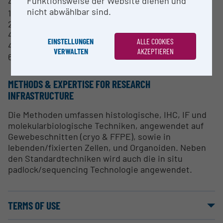
Funktionsweise der Website dienen und
4x,
nicht abwählbar sind.
10x,
20x (WD 0,6 mm),
40x (trocken, WD 0,18 mm, NA 0,95),
EINSTELLUNGEN
ALLE COOKIES
40x (Silikonimmersion, WD 0,3 mm, NA 1,25),
VERWALTEN
AKZEPTIEREN
60x (Ölimmersion, WD 0,15, NA 1,42)
METHODS & EXPERTISE FOR RESEARCH
INFRASTRUCTURE
Die Methoden umfassen histologische, IHC, IF und
molekularbiologische Techniken, angewendet auf
Gewebeschnitten (cryo & FFPE), sowie in
lebenden/fixierten Zellen, und Organoiden. Neben
den Standardtechniken wird auch die in situ
padlock/sequencing Technologie angewendet.
TERMS OF USE