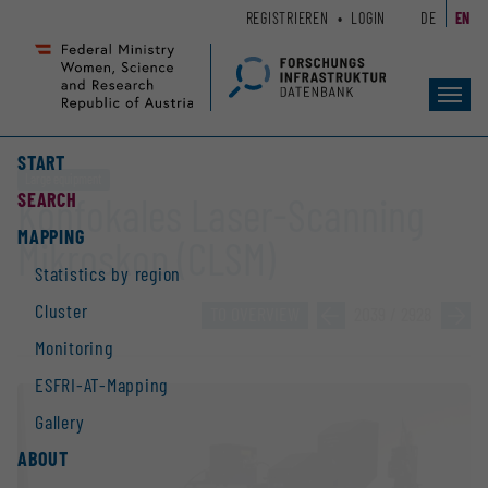
Zum
Zur
REGISTRIEREN
LOGIN
DE
EN
Seiteninhalt
Hauptnavigation
(
(
Accesskey
Accesskey
Toggl
1)
2)
navig
START
Large equipment
SEARCH
Konfokales Laser-Scanning
MAPPING
Mikroskop (CLSM)
Statistics by region
Cluster
TO OVERVIEW
»
2039 / 2928
»
Monitoring
ESFRI-AT-Mapping
Gallery
ABOUT