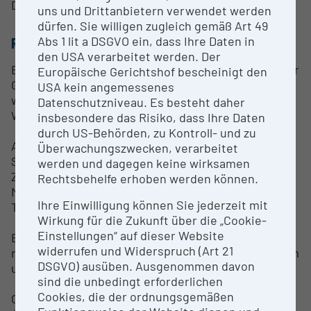
Dr. Stefan Wernitznig
uns und Drittanbietern verwendet werden
dürfen. Sie willigen zugleich gemäß Art 49
Abs 1 lit a DSGVO ein, dass Ihre Daten in
RESEARCH SERVICES
den USA verarbeitet werden. Der
Es können lebende und fixierte Zellen, sowie kleiner
Europäische Gerichtshof bescheinigt den
Gewebestücke und Gewebeschnitte untersucht
USA kein angemessenes
werden. Es ist möglich Proben auf Objektträgern,
Datenschutzniveau. Es besteht daher
Well-Plates und Petrischalen anzuschauen.
insbesondere das Risiko, dass Ihre Daten
durch US-Behörden, zu Kontroll- und zu
Aufnahmemöglichkeiten mittels eines Resonant-
Überwachungszwecken, verarbeitet
Scanner oder Galvano-Scanner:
werden und dagegen keine wirksamen
Z-Stack
Rechtsbehelfe erhoben werden können.
Multi-Area
Ihre Einwilligung können Sie jederzeit mit
Time-laps
Wirkung für die Zukunft über die „Cookie-
Einstellungen“ auf dieser Website
Es stehen folgende Laserlinien zur Verfügung: 405
widerrufen und Widerspruch (Art 21
nm, 445 nm, 488 nm, 514 nm, 561 nm, 594 nm, 640 nm
DSGVO) ausüben. Ausgenommen davon
und 730 nm.
sind die unbedingt erforderlichen
Cookies, die der ordnungsgemäßen
Objektive: