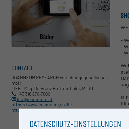
SH
WED
- W
- W
- W
Wet
CONTACT
ste
JOANNEUM RESEARCH Forschungsgesellschaft
Han
mbH
sog
LIFE - Mag. Dr. Franz Prettenthaler, M.Litt
+43 316 876-7600
Mit
life@joanneum.at
Kli
https://www.joanneum.at/life
https://www.wedda.at/
- D
DATENSCHUTZ-EINSTELLUNGEN
- E
- Q