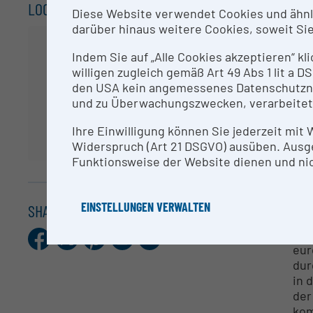
LOCATION
Diese Website verwendet Cookies und ähnlic
- 5
darüber hinaus weitere Cookies, soweit Sie 
Kal
- B
Indem Sie auf „Alle Cookies akzeptieren“ kl
Kli
willigen zugleich gemäß Art 49 Abs 1 lit a
den USA kein angemessenes Datenschutzniv
CO
und zu Überwachungszwecken, verarbeitet
Ihre Einwilligung können Sie jederzeit mit
LIF
Widerspruch (Art 21 DSGVO) ausüben. Ausg
Funktionsweise der Website dienen und nic
RE
Neb
EINSTELLUNGEN VERWALTEN
SHARE THIS ENTRY
das
ent
Facebook
X.com
Pinterest
LinkedIn
E-
Mail
eur
dur
in 
der
kom