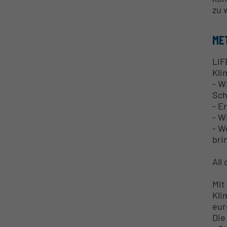
zu 
ME
LIF
Kli
- W
Sch
- E
- W
- W
bri
All
Mit
Kli
eur
Die