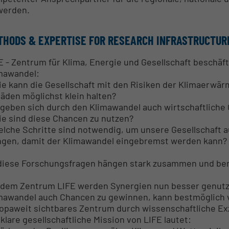
werden.
THODS & EXPERTISE FOR RESEARCH INFRASTRUCTUR
E - Zentrum für Klima, Energie und Gesellschaft beschäf
mawandel:
ie kann die Gesellschaft mit den Risiken der Klimaerwä
äden möglichst klein halten?
rgeben sich durch den Klimawandel auch wirtschaftliche
ie sind diese Chancen zu nutzen?
elche Schritte sind notwendig, um unsere Gesellschaft 
ngen, damit der Klimawandel eingebremst werden kann?
 diese Forschungsfragen hängen stark zusammen und be
 dem Zentrum LIFE werden Synergien nun besser genutz
mawandel auch Chancen zu gewinnen, kann bestmöglich ver
opaweit sichtbares Zentrum durch wissenschaftliche Exz
 klare gesellschaftliche Mission von LIFE lautet: