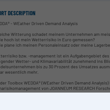
ORT DESCRIPTION
DA® - WEather Driven Demand Analysis
elche Witterung schadet meinem Unternehmen am mei
ie hoch ist mein Wetterrisiko in Euro gemessen?
ie plane ich meinen Personaleinsatz oder meine Lagerb
terrisiko bzw. -management ist ein Aufgabengebiet des
igender Wetter- und Klimavariabilität zunehmend ins Blic
delsunternehmen bis zu 30 Prozent des Umsatzes ausm
ar wesentlich mehr.
 der Toolbox WEDDA® (WEather Driven Demand Analysis) 
marisikomanagement von JOANNEUM RESEARCH Forschun
etaillierte, standortbezogene Wetterrisikoanalysen
rstellung wetterbereinigter Erfolgskennzahlen z.B. auf
uantifizierung der Risiken mittels finanzwirtschaftlicher