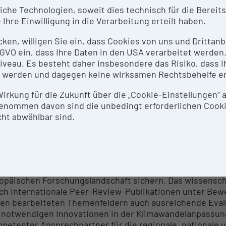
he Technologien, soweit dies technisch für die Bereitste
-Tagesprognose z.B. von Umsatz bzw. Besucherfrequenz
Ihre Einwilligung in die Verarbeitung erteilt haben.
enderereignissen zur besseren Disposition (Ware, Beschä
eratung zu inner- und außerbetrieblichen Absicherungsst
icken, willigen Sie ein, dass Cookies von uns und Dritta
marisiken
 DSGVO ein, dass Ihre Daten in den USA verarbeitet werde
eau. Es besteht daher insbesondere das Risiko, dass Ih
NTACT PERSON
 werden und dagegen keine wirksamen Rechtsbehelfe e
 Wirkung für die Zukunft über die „Cookie-Einstellungen“
E - Mag. Dr. Franz Prettenthaler, M.Litt
enommen davon sind die unbedingt erforderlichen Cook
ht abwählbar sind.
SEARCH SERVICES
en einem guten, durch interdisziplinäre Teams abgesic
 Zentrum durch den Besitz einzelner hochspezialisierter
sprechenden Forschungsgruppen ein Alleinstellungsmer
opäischen Forschungslandschaft sichern. Das wissensch
ch internationale Peer-Review-Publikationen unter Bewe
den bearbeiteten Themenfeldern auch ausreichende Ev
 notwendigen Innovationen in der Klimawandelanpassung
petenter Ansprechpartner für die regionale, nationale