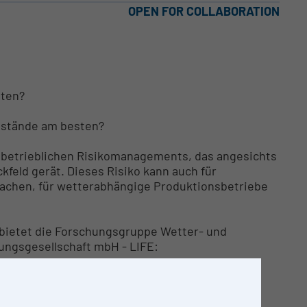
OPEN FOR COLLABORATION
sten?
estände am besten?
 betrieblichen Risikomanagements, das angesichts
kfeld gerät. Dieses Risiko kann auch für
achen, für wetterabhängige Produktionsbetriebe
bietet die Forschungsgruppe Wetter- und
gsgesellschaft mbH - LIFE:
 Wochen- oder Monatsbasis
 Kennzahlen