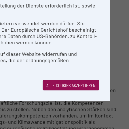
llung der Dienste erforderlich ist, sowie
 auf Basis von Wetterprognosen und
ftigung) für Freizeitbetriebe
rategien gegen die identifizierten Wetter- und
nbietern verwendet werden dürfen. Sie
n. Der Europäische Gerichtshof bescheinigt
re Daten durch US-Behörden, zu Kontroll-
rhoben werden können.
 auf dieser Website widerrufen und
ies, die der ordnungsgemäßen
herten Gesamtsystemverständnis, zeichnet sich
ALLE COOKIES AKZEPTIEREN
 quantitativer Analyseinstrumente aus, welche den
kmal in einem jeweils schmalen Segment der
aftliche Forschungsziel ist, die Kompetenzen
is zu stellen. Neben den analytischen Stärken sind
aluierungskompetenzen vorhanden, um im Kontext
s- und Klimawandelmitigationspolitik als
 und europäische Politikgestaltung wahrgenommen