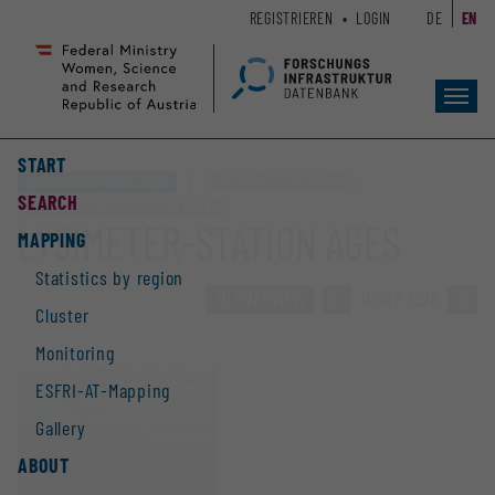
Zum
Zur
REGISTRIEREN
LOGIN
DE
EN
Seiteninhalt
Hauptnavigation
(
(
Accesskey
Accesskey
Toggl
1)
2)
navig
START
Spatial research infrastructure
Clusters „Biodiversity & LTER“
SEARCH
ESFRI-Research Infrastructures „eLTER RI“
LYSIMETER-STATION AGES
MAPPING
Statistics by region
TO OVERVIEW
»
1090 / 2928
»
Cluster
Monitoring
ESFRI-AT-Mapping
Gallery
ABOUT