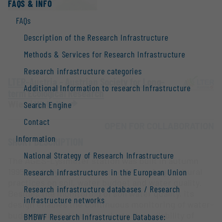
FAQS & INFO
FAQs
Description of the Research Infrastructure
Methods & Services for Research Infrastructure
Research infrastructure categories
LTER-Austria - Austrian Society for Long-
Additional Information to research Infrastructure
term Ecological Research
Wien |
Website
Search Engine
Contact
OPEN FOR COLLABORATION
Information
SHORT DESCRIPTION
National Strategy of Research Infrastructure
The AGES-Lysimeter station was built in autumn
1995 to study the long-term effects of agricultural
Research infrastructures in the European Union
practices on soil, water budget and water quality.
Research infrastructure databases / Research
Besides the monitoring of soil water quality, its
infrastructure networks
design enables the continuous monitoring of water-
budget parameters to evaluate the reliability of
BMBWF Research Infrastructure Database: