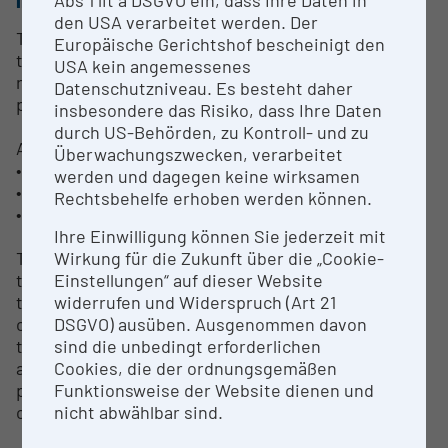
Abs 1 lit a DSGVO ein, dass Ihre Daten in
den USA verarbeitet werden. Der
The lysimeter station consists of 18 lysimeters with
Europäische Gerichtshof bescheinigt den
three different soil types in six replicates each,
USA kein angemessenes
representing the main soil types of the Marchfeld
Datenschutzniveau. Es besteht daher
production area.
insbesondere das Risiko, dass Ihre Daten
durch US-Behörden, zu Kontroll- und zu
According to WRB, the soils can be classified as:
Überwachungszwecken, verarbeitet
• Calcic Chernozem (loamy silt, 1.57% Corg)
werden und dagegen keine wirksamen
• Calcaric Phaeozem (loamy sand, 0.75% Corg)
Rechtsbehelfe erhoben werden können.
• Gleyic Phaeozem (loam, 1.68% Corg)
Ihre Einwilligung können Sie jederzeit mit
Wirkung für die Zukunft über die „Cookie-
The area of the Lysimeter Station is located in a
Einstellungen“ auf dieser Website
transition zone between the western European
widerrufen und Widerspruch (Art 21
temperate oceanic climate (mild winters; wet and
DSGVO) ausüben. Ausgenommen davon
cool summers) and the eastern European
sind die unbedingt erforderlichen
temperate continental climate (cold winters; hot
Cookies, die der ordnungsgemäßen
and dry summers). From the phyto-sociological
Funktionsweise der Website dienen und
point of view the whole area shows typical
nicht abwählbar sind.
continental character.