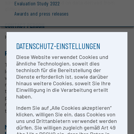
simulation models based on data derived from
Evaluation Study 2022
different soil types.
Awards and press releases
CONTACT PERSON
Helene Berthold
DATENSCHUTZ-EINSTELLUNGEN
RESEARCH SERVICES
Diese Website verwendet Cookies und
ähnliche Technologien, soweit dies
The AGES Lysimeter station was built to study the
technisch für die Bereitstellung der
long-term effects of agricultural practices on soil,
Dienste erforderlich ist, sowie darüber
water budget and water quality. Besides the
hinaus weitere Cookies, soweit Sie Ihre
monitoring of soil water quality, its design enables
Einwilligung in die Verarbeitung erteilt
the continuous monitoring of water-budget
haben.
parameters to evaluate the reliability of simulation
models based on data derived from different soil
Indem Sie auf „Alle Cookies akzeptieren“
types.
klicken, willigen Sie ein, dass Cookies von
uns und Drittanbietern verwendet werden
METHODS & EXPERTISE FOR RESEARCH
dürfen. Sie willigen zugleich gemäß Art 49
INFRASTRUCTURE