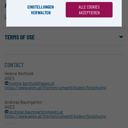
ALLOCATION TO RESEARCH INFRASTRUCTURE
EINSTELLUNGEN
ALLE COOKIES
VERWALTEN
AKZEPTIEREN
LTER-Austria
TERMS OF USE
CONTACT
Helene Berthold
AGES
helene.berthold@ages.at
https://www.ages.at/themen/umwelt/boden/forschung/
Andreas Baumgarten
AGES
andreas.baumgarten@ages.at
https://www.ages.at/themen/umwelt/boden/forschung/